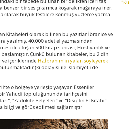
ndaki bir tepede bulunan bir delikten içeri taş
"Ku
sına benzer bir ses çıkarınca koşarak mağaraya iner.
arılarak büyük testilere konmuş yüzlerce yazma
 Kitabeleri olarak bilinen bu yazıtlar İbranice ve
lara yazılmış, 40.000 adet el yazmasından
mesi ile oluşan 500 kitap sonrası, Hristiyanlık ve
r başlamıştır. Çünkü bulunan kitabeler, bu 2 din
r ve içeriklerinde
Hz.İbrahim'in yalan söyleyerek
bulunmaktadır (ki dolayısı ile İslamiyet'i de
rihte o bölgeye yerleşip yaşayan Esseniler
bir Yahudi topluluğunun da tarihçesini
ı", "Zadokite Belgeleri" ve "Disiplin El Kitabı"
bilgi ve görüş edilmesi sağlamıştır.