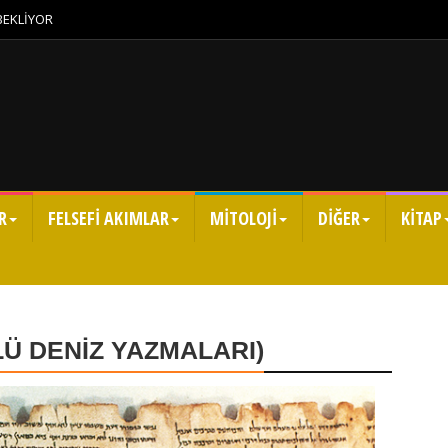
 BEKLİYOR
R
FELSEFİ AKIMLAR
MİTOLOJİ
DİĞER
KİTAP
Ü DENİZ YAZMALARI)