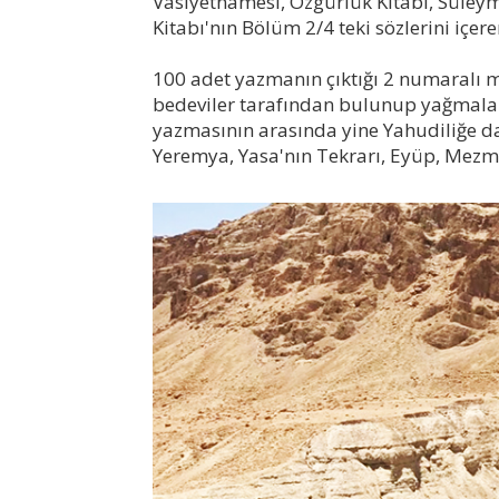
Vasiyetnamesi, Özgürlük Kitabı, Süleyman
Kitabı'nın Bölüm 2/4 teki sözlerini içe
100 adet yazmanın çıktığı 2 numaralı 
bedeviler tarafından bulunup yağmala
yazmasının arasında yine Yahudiliğe dair
Yeremya, Yasa'nın Tekrarı, Eyüp, Mezmur