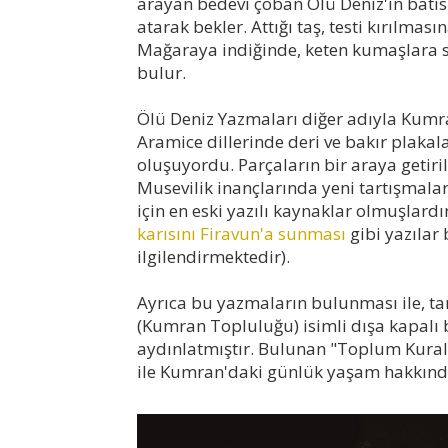
arayan bedevi çoban Ölü Deniz'in batısı
atarak bekler. Attığı taş, testi kırılma
Mağaraya indiğinde, keten kumaşlara s
bulur.
Ölü Deniz Yazmaları diğer adıyla Kumran
Aramice dillerinde deri ve bakır plaka
oluşuyordu. Parçaların bir araya getiril
Musevilik inançlarında yeni tartışmala
için en eski yazılı kaynaklar olmuşlardı
karısını Firavun'a sunması
gibi yazılar 
ilgilendirmektedir).
Ayrıca bu yazmaların bulunması ile, ta
(Kumran Topluluğu) isimli dışa kapalı 
aydınlatmıştır. Bulunan "Toplum Kurallar
ile Kumran'daki günlük yaşam hakkında 