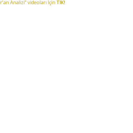
r'an Analizi" videoları İçin
TIK!