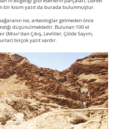
'ın Bilgeliği gibi eserlerin parçaları, Daniel
ren bir kısım yazıt da burada bulunmuştur.
mağaranın ise, arkeologlar gelmeden önce
ndığı düşünülmektedir. Bulunan 100 el
 (Mısır'dan Çıkış, Levililer, Çölde Sayım,
lar) birçok yazıt vardır.