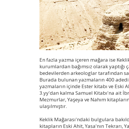
En fazla yazma içeren mağara ise Kekli
kurumlardan bağımsız olarak yaptığı ç
bedevilerden arkeologlar tarafından sat
Burada bulunan yazmaların 400 adedi t
yazmaların içinde Ester kitabı ve Eski 
3.yy'dan kalma Samuel Kitabı'na ait İb
Mezmurlar, Yaşeya ve Nahım kitapları
ulaşılmıştır.
Keklik Mağarası'ndaki bulgulara bakıld
kitapların Eski Ahit, Yasa'nın Tekrarı,