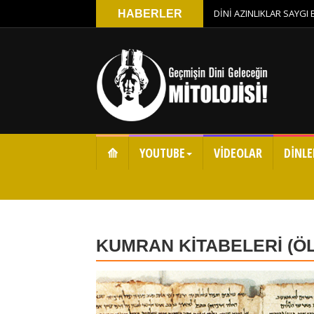
DİNİ AZINLIKLAR SAYGI
HABERLER
⟰
YOUTUBE
VİDEOLAR
DİNLE
KUMRAN KİTABELERİ (ÖL