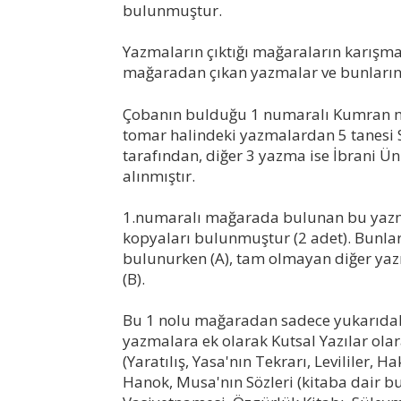
bulunmuştur.
Yazmaların çıktığı mağaraların karışma
mağaradan çıkan yazmalar ve bunların iş
Çobanın bulduğu 1 numaralı Kumran ma
tomar halindeki yazmalardan 5 tanesi
tarafından, diğer 3 yazma ise İbrani Ün
alınmıştır.
1.numaralı mağarada bulunan bu yazma
kopyaları bulunmuştur (2 adet). Bunla
bulunurken (A), tam olmayan diğer ya
(B).
Bu 1 nolu mağaradan sadece yukarıdaki
yazmalara ek olarak Kutsal Yazılar olar
(Yaratılış, Yasa'nın Tekrarı, Levililer, 
Hanok, Musa'nın Sözleri (kitaba dair bu