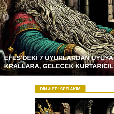
EFES'DEKİ 7 UYURLARDAN UYUYA
KRALLARA, GELECEK KURTARICI
DİN & FELSEFİ AKIM