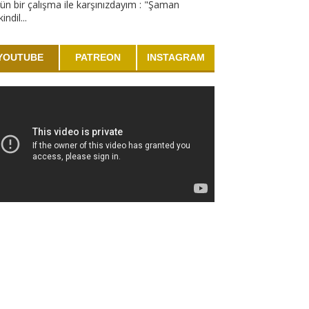
ün bir çalışma ile karşınızdayım : "Şaman
indil...
YOUTUBE
PATREON
INSTAGRAM
A DIŞI KANATLI YARI
AN FİGÜRÜ
ayan: A.Kara SIRADIŞI KANATLI YARI
İGÜRÜ Bu sıradışı figür çeşitli
.