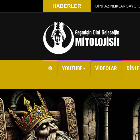
DİNİ AZINLIKLAR SAYGI
HABERLER
⟰
YOUTUBE
VİDEOLAR
DİNLE
2
3
4
5