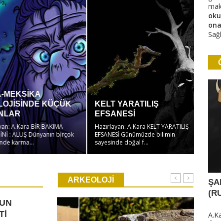
mak
oku
ona
Sağl
MEKSİKA
ANTİ
JİSİNDE KÜÇÜK
KELT YARATILIŞ
SAFL
LAR
EFSANESİ
EMİ
: A.Kara BİR BAKIMA
Hazırlayan: A.Kara KELT YARATILIŞ
: ALUŞ Dünyanın birçok
EFSANESİ Günümüzde bilimin
Hazırl
 karma...
sayesinde doğal f...
VE 10 E
ARKEOLOJİ
ŞA
(R
UN
-
Tİ
A.K