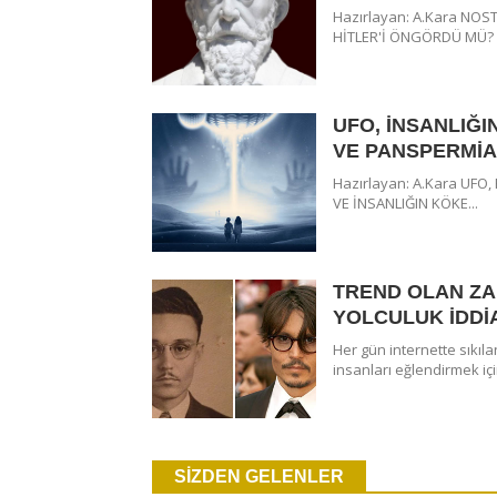
Hazırlayan: A.Kara NO
HİTLER'İ ÖNGÖRDÜ MÜ? 
UFO, İNSANLIĞI
VE PANSPERMİA
Hazırlayan: A.Kara UFO
VE İNSANLIĞIN KÖKE...
TREND OLAN Z
YOLCULUK İDDİ
EBERS TIP PA
Her gün internette sıkıla
insanları eğlendirmek için
Hazırlayan: A.Kara EBERS
Papirüsü, Mısır tıp tarihinin
SİZDEN GELENLER