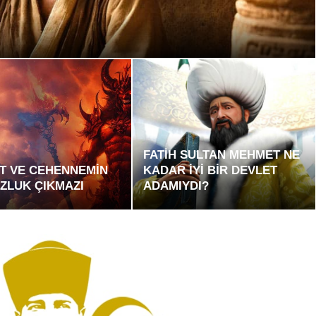
FATİH SULTAN MEHMET NE
T VE CEHENNEMİN
KADAR İYİ BİR DEVLET
ZLUK ÇIKMAZI
ADAMIYDI?