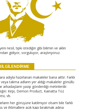
yeni nesil, tıpkı istediğin gibi bilimin ve aklın
ndan gidiyor, sorguluyor, araştırıyoruz.
BİLGİLENDİRME
ra adıyla hazırlanan makaleler bana aittir. Farklı
 veya takma adların yer aldığı makaleler gönüllü
r arkadaşların yazıp gönderdiği metinlerdir.
eğin: Kirpi, Demon Product, Kainatta Toz
esi, vb.
rların her görüşüne katılmıyor olsam bile farklı
ş ve ihtimallere açık kapı bırakmak adına