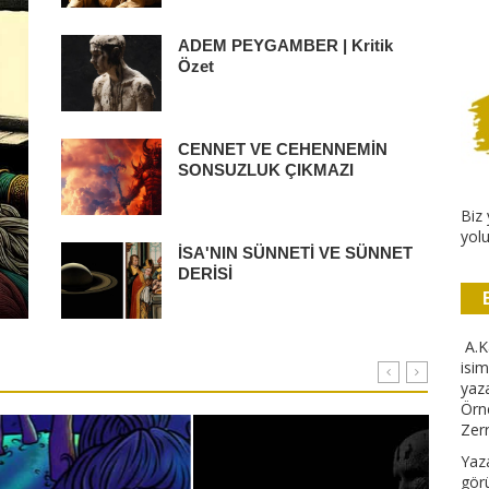
ADEM PEYGAMBER | Kritik
Özet
CENNET VE CEHENNEMİN
SONSUZLUK ÇIKMAZI
Biz 
yolu
İSA'NIN SÜNNETİ VE SÜNNET
DERİSİ
A.Ka
isim
yaza
Örn
Zerr
Yaza
görü