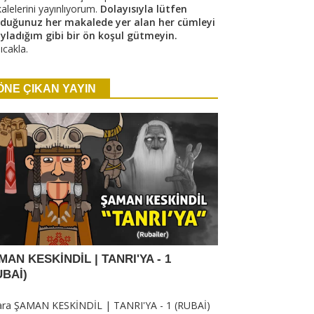
alelerini yayınlıyorum.
Dolayısıyla lütfen
duğunuz her makalede yer alan her cümleyi
yladığım gibi bir ön koşul gütmeyin.
ıcakla.
ÖNE ÇIKAN YAYIN
K MISIR DİNİNDE 42
URARTU TANRILARI
IK BEYANI VE 10
(PANTEONU)
R
Hazırlayan: A.Kara URARTU
ayan: A.Kara 42 SAFLIK BEYANI
TANRILARI (PANTEONU) Antik
MİR Eski Mısır dininde ki...
dönemin en esrarengiz toplumla...
MAN KESKİNDİL | TANRI'YA - 1
UBAİ)
ara ŞAMAN KESKİNDİL | TANRI'YA - 1 (RUBAİ)