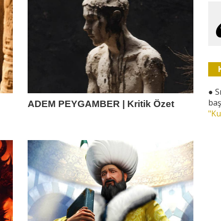
●
S
baş
ADEM PEYGAMBER | Kritik Özet
"Ku