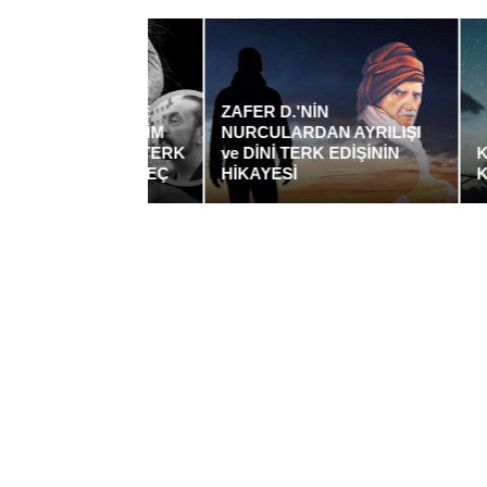
KULLARI VE
ZAFER D.'NİN
AR’IN EVRİM
NURCULARDAN AYRILIŞI
NDAN DİNİ TERK
ve DİNİ TERK EDİŞİNİN
KERGİTL
ZANAN SÜREÇ
HİKAYESİ
KURTUL