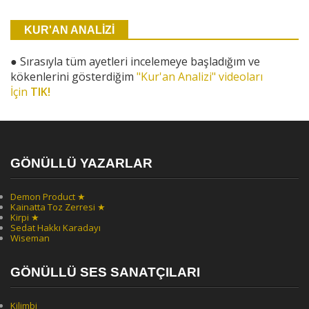
KUR'AN ANALİZİ
●
Sırasıyla tüm ayetleri incelemeye başladığım ve
kökenlerini gösterdiğim
"Kur'an Analizi" videoları
İçin
TIK!
GÖNÜLLÜ YAZARLAR
Demon Product ★
Kainatta Toz Zerresi ★
Kirpi ★
Sedat Hakkı Karadayı
Wiseman
GÖNÜLLÜ SES SANATÇILARI
Kilimbi