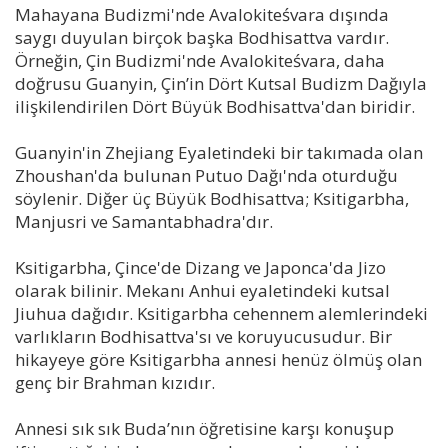
Mahayana Budizmi'nde Avalokiteśvara dışında
saygı duyulan birçok başka Bodhisattva vardır.
Örneğin, Çin Budizmi'nde Avalokiteśvara, daha
doğrusu Guanyin, Çin’in Dört Kutsal Budizm Dağıyla
ilişkilendirilen Dört Büyük Bodhisattva'dan biridir.
Guanyin'in Zhejiang Eyaletindeki bir takımada olan
Zhoushan'da bulunan Putuo Dağı'nda oturduğu
söylenir. Diğer üç Büyük Bodhisattva; Ksitigarbha,
Manjusri ve Samantabhadra'dır.
Ksitigarbha, Çince'de Dizang ve Japonca'da Jizo
olarak bilinir. Mekanı Anhui eyaletindeki kutsal
Jiuhua dağıdır. Ksitigarbha cehennem alemlerindeki
varlıkların Bodhisattva'sı ve koruyucusudur. Bir
hikayeye göre Ksitigarbha annesi henüz ölmüş olan
genç bir Brahman kızıdır.
Annesi sık sık Buda’nın öğretisine karşı konuşup