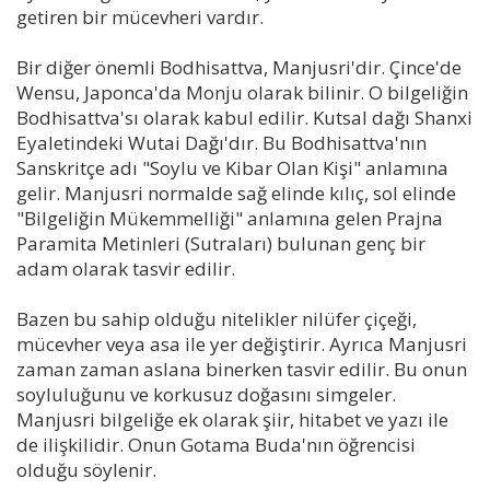
getiren bir mücevheri vardır.
Bir diğer önemli Bodhisattva, Manjusri'dir. Çince'de
Wensu, Japonca'da Monju olarak bilinir. O bilgeliğin
Bodhisattva'sı olarak kabul edilir. Kutsal dağı Shanxi
Eyaletindeki Wutai Dağı'dır. Bu Bodhisattva'nın
Sanskritçe adı "Soylu ve Kibar Olan Kişi" anlamına
gelir. Manjusri normalde sağ elinde kılıç, sol elinde
"Bilgeliğin Mükemmelliği" anlamına gelen Prajna
Paramita Metinleri (Sutraları) bulunan genç bir
adam olarak tasvir edilir.
Bazen bu sahip olduğu nitelikler nilüfer çiçeği,
mücevher veya asa ile yer değiştirir. Ayrıca Manjusri
zaman zaman aslana binerken tasvir edilir. Bu onun
soyluluğunu ve korkusuz doğasını simgeler.
Manjusri bilgeliğe ek olarak şiir, hitabet ve yazı ile
de ilişkilidir. Onun Gotama Buda'nın öğrencisi
olduğu söylenir.