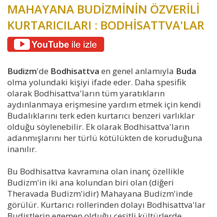
MAHAYANA BUDİZMİNİN ÖZVERİLİ
KURTARICILARI : BODHİSATTVA'LAR
Budizm
'de
Bodhisattva
en genel anlamıyla
Buda
olma yolundaki kişiyi ifade eder. Daha spesifik
olarak Bodhisattva'ların tüm yaratıkların
aydınlanmaya erişmesine yardım etmek için kendi
Budalıklarını terk eden kurtarıcı benzeri varlıklar
olduğu söylenebilir. Ek olarak Bodhisattva'ların
adanmışlarını her türlü kötülükten de koruduğuna
inanılır.
Bu Bodhisattva kavramına olan inanç özellikle
Budizm'in iki ana kolundan biri olan (diğeri
Theravada Budizm'idir) Mahayana Budizm'inde
görülür. Kurtarıcı rollerinden dolayı Bodhisattva'lar
Budistlerin egemen olduğu çeşitli kültürlerde