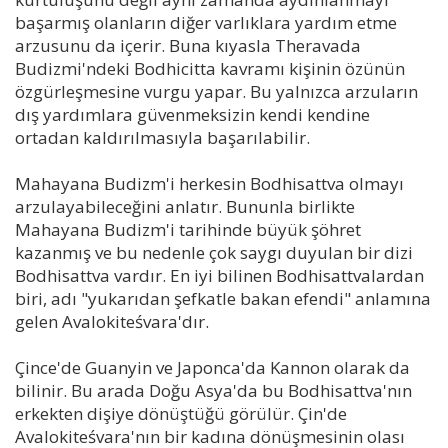
başarmış olanların diğer varlıklara yardım etme
arzusunu da içerir. Buna kıyasla Theravada
Budizmi'ndeki Bodhicitta kavramı kişinin özünün
özgürleşmesine vurgu yapar. Bu yalnızca arzuların
dış yardımlara güvenmeksizin kendi kendine
ortadan kaldırılmasıyla başarılabilir.
Mahayana Budizm'i herkesin Bodhisattva olmayı
arzulayabileceğini anlatır. Bununla birlikte
Mahayana Budizm'i tarihinde büyük şöhret
kazanmış ve bu nedenle çok saygı duyulan bir dizi
Bodhisattva vardır. En iyi bilinen Bodhisattvalardan
biri, adı "yukarıdan şefkatle bakan efendi" anlamına
gelen Avalokiteśvara'dır.
Çince'de Guanyin ve Japonca'da Kannon olarak da
bilinir. Bu arada Doğu Asya'da bu Bodhisattva'nın
erkekten dişiye dönüştüğü görülür. Çin'de
Avalokiteśvara'nın bir kadına dönüşmesinin olası