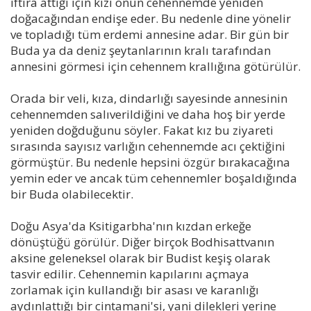
iftira attığı için kızı onun cehennemde yeniden
doğacağından endişe eder. Bu nedenle dine yönelir
ve topladığı tüm erdemi annesine adar. Bir gün bir
Buda ya da deniz şeytanlarının kralı tarafından
annesini görmesi için cehennem krallığına götürülür.
Orada bir veli, kıza, dindarlığı sayesinde annesinin
cehennemden salıverildiğini ve daha hoş bir yerde
yeniden doğduğunu söyler. Fakat kız bu ziyareti
sırasında sayısız varlığın cehennemde acı çektiğini
görmüştür. Bu nedenle hepsini özgür bırakacağına
yemin eder ve ancak tüm cehennemler boşaldığında
bir Buda olabilecektir.
Doğu Asya'da Ksitigarbha'nın kızdan erkeğe
dönüştüğü görülür. Diğer birçok Bodhisattvanın
aksine geleneksel olarak bir Budist keşiş olarak
tasvir edilir. Cehennemin kapılarını açmaya
zorlamak için kullandığı bir asası ve karanlığı
aydınlattığı bir cintamani'si, yani dilekleri yerine