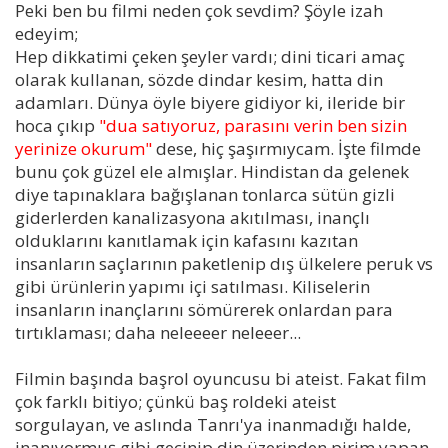
Peki ben bu filmi neden çok sevdim? Şöyle izah
edeyim;
Hep dikkatimi çeken şeyler vardı; dini ticari amaç
olarak kullanan, sözde dindar kesim, hatta din
adamları. Dünya öyle biyere gidiyor ki, ileride bir
hoca çıkıp
"dua satıyoruz, parasını verin ben sizin
yerinize okurum"
dese, hiç şaşırmıycam. İşte filmde
bunu çok güzel ele almışlar. Hindistan da gelenek
diye tapınaklara bağışlanan tonlarca sütün gizli
giderlerden kanalizasyona akıtılması, inançlı
olduklarını kanıtlamak için kafasını kazıtan
insanların saçlarının paketlenip dış ülkelere peruk vs
gibi ürünlerin yapımı içi satılması. Kiliselerin
insanların inançlarını sömürerek onlardan para
tırtıklaması; daha neleeeer neleeer...
Filmin başında başrol oyuncusu bi ateist. Fakat film
çok farklı bitiyo; çünkü baş roldeki ateist
sorgulayan, ve aslında Tanrı'ya inanmadığı halde,
inanıyormuş gibi geçinip din üzerinden pirim yapan