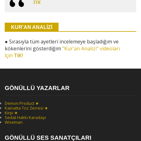
TIK
KUR'AN ANALİZİ
●
Sırasıyla tüm ayetleri incelemeye başladığım ve
kökenlerini gösterdiğim
"Kur'an Analizi" videoları
İçin
TIK!
GÖNÜLLÜ YAZARLAR
Demon Product ★
Kainatta Toz Zerresi ★
Kirpi ★
Sedat Hakkı Karadayı
Wiseman
GÖNÜLLÜ SES SANATÇILARI