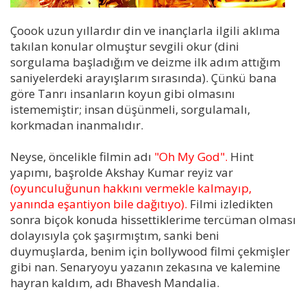
Çoook uzun yıllardır din ve inançlarla ilgili aklıma
takılan konular olmuştur sevgili okur (dini
sorgulama başladığım ve deizme ilk adım attığım
saniyelerdeki arayışlarım sırasında). Çünkü bana
göre Tanrı insanların koyun gibi olmasını
istememiştir; insan düşünmeli, sorgulamalı,
korkmadan inanmalıdır.
Neyse, öncelikle filmin adı
"Oh My God".
Hint
yapımı, başrolde Akshay Kumar reyiz var
(oyunculuğunun hakkını vermekle kalmayıp,
yanında eşantiyon bile dağıtıyo).
Filmi izledikten
sonra biçok konuda hissettiklerime tercüman olması
dolayısıyla çok şaşırmıştım, sanki beni
duymuşlarda, benim için bollywood filmi çekmişler
gibi nan. Senaryoyu yazanın zekasına ve kalemine
hayran kaldım, adı Bhavesh Mandalia.