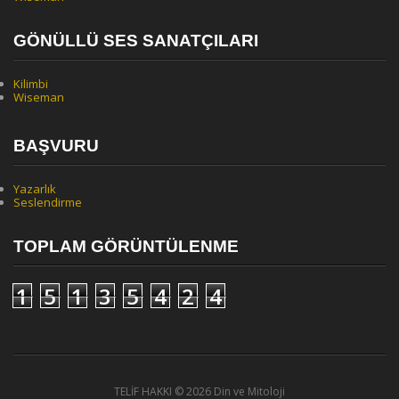
GÖNÜLLÜ SES SANATÇILARI
Kilimbi
Wiseman
BAŞVURU
Yazarlık
Seslendirme
TOPLAM GÖRÜNTÜLENME
1
5
1
3
5
4
2
4
TELİF HAKKI ©
2026 Din ve Mitoloji