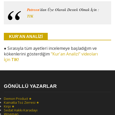
Patreon
'dan Üye Olarak Destek Olmak İçin :
TIK
KUR'AN ANALİZİ
●
Sırasıyla tüm ayetleri incelemeye başladığım ve
kökenlerini gösterdiğim
"Kur'an Analizi" videoları
İçin
TIK!
GÖNÜLLÜ YAZARLAR
Demon Product ★
Kainatta Toz Zerresi ★
Kirpi ★
Sedat Hakkı Karadayı
Wiseman