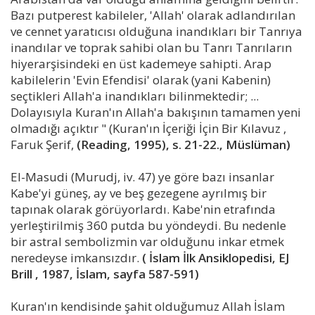
Bazı putperest kabileler, 'Allah' olarak adlandırılan
ve cennet yaratıcısı olduğuna inandıkları bir Tanrıya
inandılar ve toprak sahibi olan bu Tanrı Tanrıların
hiyerarşisindeki en üst kademeye sahipti. Arap
kabilelerin 'Evin Efendisi' olarak (yani Kabenin)
seçtikleri Allah'a inandıkları bilinmektedir; ...
Dolayısıyla Kuran'ın Allah'a bakışının tamamen yeni
olmadığı açıktır " (Kuran'ın İçeriği İçin Bir Kılavuz ,
Faruk Şerif,
(Reading, 1995), s. 21-22., Müslüman)
El-Masudi (Murudj, iv. 47) ye göre bazı insanlar
Kabe'yi güneş, ay ve beş gezegene ayrılmış bir
tapınak olarak görüyorlardı. Kabe'nin etrafında
yerleştirilmiş 360 putda bu yöndeydi. Bu nedenle
bir astral sembolizmin var olduğunu inkar etmek
neredeyse imkansızdır.
( İslam İlk Ansiklopedisi, EJ
Brill , 1987, İslam, sayfa 587-591)
Kuran'ın kendisinde şahit olduğumuz Allah İslam