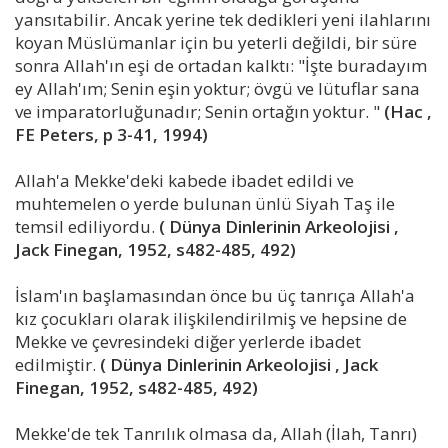
yansıtabilir. Ancak yerine tek dedikleri yeni ilahlarını
koyan Müslümanlar için bu yeterli değildi, bir süre
sonra Allah'ın eşi de ortadan kalktı: "İşte buradayım
ey Allah'ım; Senin eşin yoktur; övgü ve lütuflar sana
ve imparatorluğunadır; Senin ortağın yoktur. "
(Hac ,
FE Peters, p 3-41, 1994)
Allah'a Mekke'deki kabede ibadet edildi ve
muhtemelen o yerde bulunan ünlü Siyah Taş ile
temsil ediliyordu.
( Dünya Dinlerinin Arkeolojisi ,
Jack Finegan, 1952, s482-485, 492)
İslam'ın başlamasından önce bu üç tanrıça Allah'a
kız çocukları olarak ilişkilendirilmiş ve hepsine de
Mekke ve çevresindeki diğer yerlerde ibadet
edilmiştir.
( Dünya Dinlerinin Arkeolojisi , Jack
Finegan, 1952, s482-485, 492)
Mekke'de tek Tanrılık olmasa da, Allah (İlah, Tanrı)