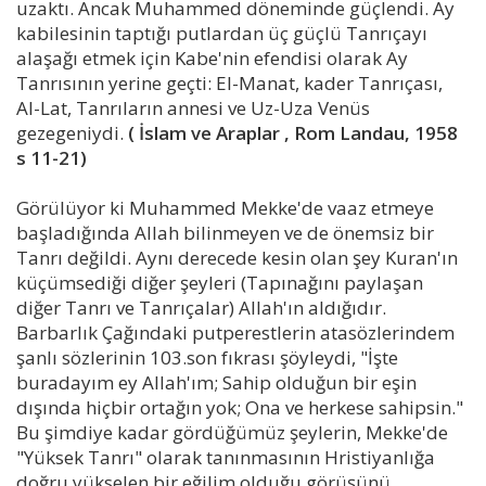
uzaktı. Ancak Muhammed döneminde güçlendi. Ay
kabilesinin taptığı putlardan üç güçlü Tanrıçayı
alaşağı etmek için Kabe'nin efendisi olarak Ay
Tanrısının yerine geçti: El-Manat, kader Tanrıçası,
Al-Lat, Tanrıların annesi ve Uz-Uza Venüs
gezegeniydi.
( İslam ve Araplar , Rom Landau, 1958
s 11-21)
Görülüyor ki Muhammed Mekke'de vaaz etmeye
başladığında Allah bilinmeyen ve de önemsiz bir
Tanrı değildi. Aynı derecede kesin olan şey Kuran'ın
küçümsediği diğer şeyleri (Tapınağını paylaşan
diğer Tanrı ve Tanrıçalar) Allah'ın aldığıdır.
Barbarlık Çağındaki putperestlerin atasözlerindem
şanlı sözlerinin 103.son fıkrası şöyleydi, "İşte
buradayım ey Allah'ım; Sahip olduğun bir eşin
dışında hiçbir ortağın yok; Ona ve herkese sahipsin."
Bu şimdiye kadar gördüğümüz şeylerin, Mekke'de
"Yüksek Tanrı" olarak tanınmasının Hristiyanlığa
doğru yükselen bir eğilim olduğu görüşünü