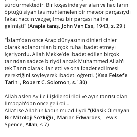
sürdürmektedir. Bir köşesinde yer alan ve hacıların
öptüğü siyah taş muhtemelen bir meteor parçasıydı
fakat haccın vazgeçilmez bir parçası haline
gelmişti"
(Arapla tanış, John Van Ess, 1943, s. 29.)
"İslam'dan önce Arap dünyasının dinleri cinler
olarak adlandırılan birçok ruha ibadet etmeyi
içeriyordu, Allah Mekke'de ibadet edilen birçok
tanrıdan sadece biriydi ancak Muhammed Allah'ı
tek Tanrı olarak ilan etti ve ona ibadet edilmesi
gerektiğini söyleyerek ibadeti öğretti.
(Kısa Felsefe
Tarihi , Robert C. Solomon, s.130)
Allah aslen Ay ile ilişkilendirildi ve ayın tanrısı olan
Ilmaqah'dan önce gelirdi...
Allat ise Allah'ın kadın muadiliydi."
(Klasik Olmayan
Bir Mitoloji Sözlüğü , Marian Edwardes, Lewis
Spence, Allah, s.7)