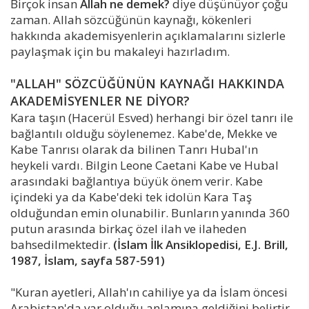
Birçok insan
Allah ne demek?
diye düşünüyor çoğu
zaman. Allah sözcüğünün kaynağı, kökenleri
hakkında akademisyenlerin açıklamalarını sizlerle
paylaşmak için bu makaleyi hazırladım.
"ALLAH" SÖZCÜĞÜNÜN KAYNAĞI HAKKINDA
AKADEMİSYENLER NE DİYOR?
Kara taşın (Hacerül Esved) herhangi bir özel tanrı ile
bağlantılı olduğu söylenemez. Kabe'de, Mekke ve
Kabe Tanrısı olarak da bilinen Tanrı Hubal'ın
heykeli vardı. Bilgin Leone Caetani Kabe ve Hubal
arasındaki bağlantıya büyük önem verir. Kabe
içindeki ya da Kabe'deki tek idolün Kara Taş
olduğundan emin olunabilir. Bunların yanında 360
putun arasında birkaç özel ilah ve ilaheden
bahsedilmektedir.
(İslam İlk Ansiklopedisi, E.J. Brill,
1987, İslam, sayfa 587-591)
"Kuran ayetleri, Allah'ın cahiliye ya da İslam öncesi
Arabistan'da var olduğu anlamına geldiğini belirtir.