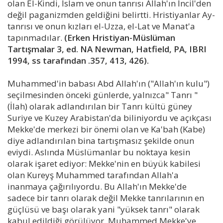
olan El-Kindi, İslam ve onun tanrısı Allah'ın İncil'den
değil paganizmden geldiğini belirtti. Hristiyanlar Ay-
tanrısı ve onun kızları el-Uzza, el-Lat ve Manat'a
tapınmadılar.
(Erken Hristiyan-Müslüman
Tartışmalar 3, ed. NA Newman, Hatfield, PA, IBRI
1994, ss tarafından .357, 413, 426).
Muhammed'in babası Abd Allah'ın ("Allah'ın kulu")
seçilmesinden önceki günlerde, yalnızca" Tanrı "
(İlah) olarak adlandırılan bir Tanrı kültü güney
Suriye ve Kuzey Arabistan'da biliniyordu ve açıkçası
Mekke'de merkezi bir önemi olan ve Ka'bah (Kabe)
diye adlandırılan bina tartışmasız şekilde onun
eviydi. Aslında Müslümanlar bu noktaya kesin
olarak işaret ediyor: Mekke'nin en büyük kabilesi
olan Kureyş Muhammed tarafından Allah'a
inanmaya çağırılıyordu. Bu Allah'ın Mekke'de
sadece bir tanrı olarak değil Mekke tanrılarının en
güçlüsü ve başı olarak yani "yüksek tanrı" olarak
kabul edildiği görülüyor. Muhammed Mekke'ye