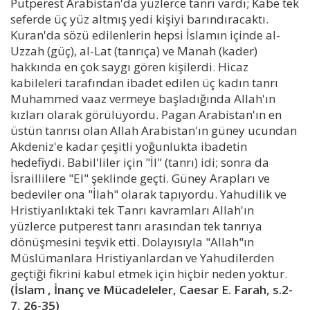
Putperest Arabistan'da yüzlerce tanrı vardı; Kabe tek
seferde üç yüz altmış yedi kişiyi barındıracaktı.
Kuran'da sözü edilenlerin hepsi İslamın içinde al-
Uzzah (güç), al-Lat (tanrıça) ve Manah (kader)
hakkında en çok saygı gören kişilerdi. Hicaz
kabileleri tarafından ibadet edilen üç kadın tanrı
Muhammed vaaz vermeye başladığında Allah'ın
kızları olarak görülüyordu. Pagan Arabistan'ın en
üstün tanrısı olan Allah Arabistan'ın güney ucundan
Akdeniz'e kadar çeşitli yoğunlukta ibadetin
hedefiydi. Babil'liler için "İl" (tanrı) idi; sonra da
İsraillilere "El" şeklinde geçti. Güney Arapları ve
bedeviler ona "İlah" olarak tapıyordu. Yahudilik ve
Hristiyanlıktaki tek Tanrı kavramları Allah'ın
yüzlerce putperest tanrı arasından tek tanrıya
dönüşmesini teşvik etti. Dolayısıyla "Allah"ın
Müslümanlara Hristiyanlardan ve Yahudilerden
geçtiği fikrini kabul etmek için hiçbir neden yoktur.
(İslam , İnanç ve Mücadeleler, Caesar E. Farah, s.2-
7, 26-35)