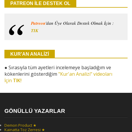
PATREON İLE DESTEK OL
Patreon
'dan Üye Olarak Destek Olmak İçin :
TIK
KUR'AN ANALİZİ
●
Sırasıyla tüm ayetleri incelemeye başladığım ve
kökenlerini gösterdiğim
"Kur'an Analizi" videoları
İçin
TIK!
GÖNÜLLÜ YAZARLAR
Demon Product ★
Kainatta Toz Zerresi ★