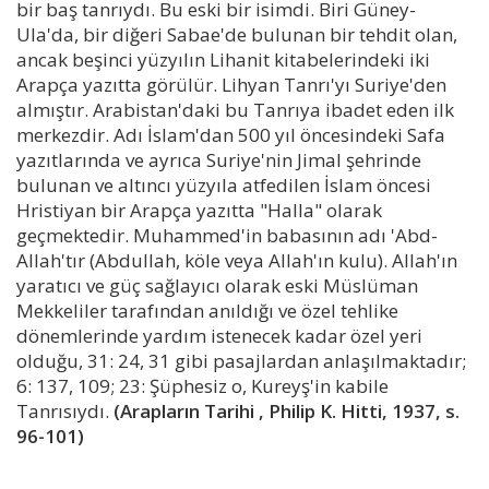
bir baş tanrıydı. Bu eski bir isimdi. Biri Güney-
Ula'da, bir diğeri Sabae'de bulunan bir tehdit olan,
ancak beşinci yüzyılın Lihanit kitabelerindeki iki
Arapça yazıtta görülür. Lihyan Tanrı'yı Suriye'den
almıştır. Arabistan'daki bu Tanrıya ibadet eden ilk
merkezdir. Adı İslam'dan 500 yıl öncesindeki Safa
yazıtlarında ve ayrıca Suriye'nin Jimal şehrinde
bulunan ve altıncı yüzyıla atfedilen İslam öncesi
Hristiyan bir Arapça yazıtta "Halla" olarak
geçmektedir. Muhammed'in babasının adı 'Abd-
Allah'tır (Abdullah, köle veya Allah'ın kulu). Allah'ın
yaratıcı ve güç sağlayıcı olarak eski Müslüman
Mekkeliler tarafından anıldığı ve özel tehlike
dönemlerinde yardım istenecek kadar özel yeri
olduğu, 31: 24, 31 gibi pasajlardan anlaşılmaktadır;
6: 137, 109; 23: Şüphesiz o, Kureyş'in kabile
Tanrısıydı.
(Arapların Tarihi , Philip K. Hitti, 1937, s.
96-101)