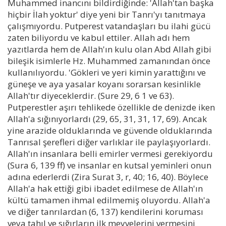
Muhammed inancını bildirdiğinde: 'Allah'tan başka
hiçbir İlah yoktur' diye yeni bir Tanrı'yı tanıtmaya
çalışmıyordu. Putperest vatandaşları bu ilahi gücü
zaten biliyordu ve kabul ettiler. Allah adı hem
yazıtlarda hem de Allah'ın kulu olan Abd Allah gibi
bileşik isimlerle Hz. Muhammed zamanından önce
kullanılıyordu. 'Gökleri ve yeri kimin yarattığını ve
güneşe ve aya yasalar koyanı sorarsan kesinlikle
Allah'tır diyeceklerdir. (Sure 29, 6 1 ve 63).
Putperestler aşırı tehlikede özellikle de denizde iken
Allah'a sığınıyorlardı (29, 65, 31, 31, 17, 69). Ancak
yine arazide olduklarında ve güvende olduklarında
Tanrısal şerefleri diğer varlıklar ile paylaşıyorlardı.
Allah'ın insanlara belli emirler vermesi gerekiyordu
(Sura 6, 139 ff) ve insanlar en kutsal yeminleri onun
adına ederlerdi (Zira Surat 3, r, 40; 16, 40). Böylece
Allah'a hak ettiği gibi ibadet edilmese de Allah'ın
kültü tamamen ihmal edilmemiş oluyordu. Allah'a
ve diğer tanrılardan (6, 137) kendilerini koruması
veya tahıl ve sığırların ilk meyvelerini vermesini