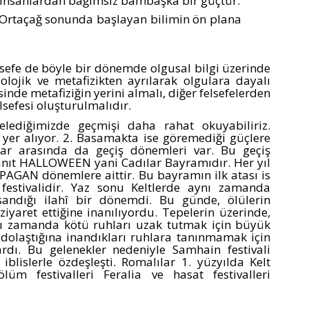
n insanlardan bağımsız bambaşka bir güçtür.
rtaçağ sonunda başlayan bilimin ön plana
elsefe de böyle bir dönemde olgusal bilgi üzerinde
eolojik ve metafizikten ayrılarak olgulara dayalı
isinde metafiziğin yerini almalı, diğer felsefelerden
elsefesi oluşturulmalıdır.
lediğimizde geçmişi daha rahat okuyabiliriz.
da yer alıyor. 2. Basamakta ise göremediği güçlere
lar arasında da geçiş dönemleri var. Bu geçiş
nıt HALLOWEEN yani Cadılar Bayramıdır. Her yıl
AGAN dönemlere aittir. Bu bayramın ilk atası is
estivalidir.
Yaz sonu Keltlerde aynı zamanda
kutsandığı ilahî bir dönemdi. Bu günde, ölülerin
ziyaret ettiğine inanılıyordu. Tepelerin üzerinde,
nı zamanda kötü ruhları uzak tutmak için büyük
ta dolaştığına inandıkları ruhlara tanınmamak için
ardı. Bu gelenekler nedeniyle Samhain festivali
 iblislerle özdeşleşti. Romalılar 1. yüzyılda Kelt
ölüm festivalleri Feralia ve hasat festivalleri