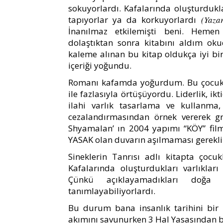
sokuyorlardı. Kafalarında oluşturdukla
tapıyorlar ya da korkuyorlardı
(Yaza
İnanılmaz etkilemişti beni. Hemen
dolaştıktan sonra kitabını aldım o
kaleme alınan bu kitap oldukça iyi bir
içeriği yoğundu.
Romanı kafamda yoğurdum. Bu çocukla
ile fazlasıyla örtüşüyordu. Liderlik, ikt
ilahi varlık tasarlama ve kullanma
cezalandırmasından örnek vererek g
Shyamalan’ ın 2004 yapımı “KÖY” film
YASAK olan duvarın aşılmaması gereklil
Sineklerin Tanrısı adlı kitapta çocuk
Kafalarında oluşturdukları varlıklar
Çünkü açıklayamadıkları doğa 
tanımlayabiliyorlardı.
Bu durum bana insanlık tarihini bir 
akımını savunurken 3 Hal Yasasından 