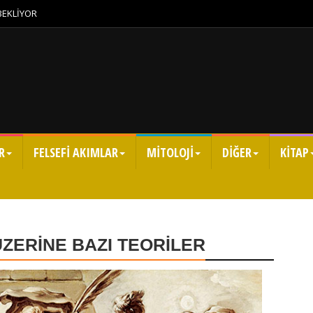
 BEKLİYOR
R
FELSEFİ AKIMLAR
MİTOLOJİ
DİĞER
KİTAP
ÜZERİNE BAZI TEORİLER