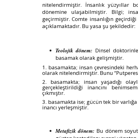
nitelendirmiştir. İnsanlık yüzyıllar
dönemine ulaşabilmiştir. Bilgi; in
geçirmiştir. Comte insanlığın geçirdiği
açıklamaktadır. Bu yasa şu şekildedir:
Teolojik dönem:
Dinsel doktorinl
basamak olarak gelişmiştir.
1. basamakta; insan çevresindeki herh
olarak nitelendirmiştir. Bunu “Putperest
2. basamakta; insan yaşadığı olayl
gerçekleştirildiği inancını benimsemi
çıkmıştır.
3. basamakta ise; gücün tek bir varlığa
inancı yerleşmiştir.
Metafizik dönem:
Bu dönem soyut 