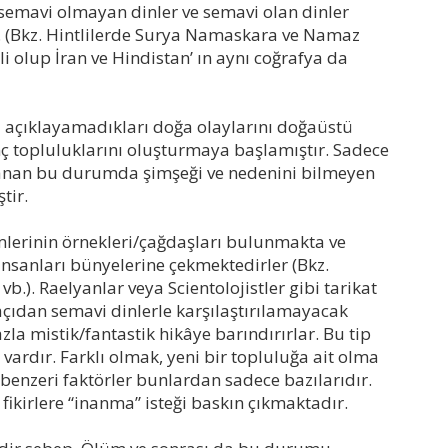
semavi olmayan dinler ve semavi olan dinler
. (Bkz. Hintlilerde Surya Namaskara ve Namaz
i olup İran ve Hindistan’ ın aynı coğrafya da
da açıklayamadıkları doğa olaylarını doğaüstü
anç topluluklarını oluşturmaya başlamıştır. Sadece
klanan bu durumda şimşeği ve nedenini bilmeyen
tir.
mlerinin örnekleri/çağdaşları bulunmakta ve
insanları bünyelerine çekmektedirler (Bkz.
vb.). Raelyanlar veya Scientolojistler gibi tarikat
çıdan semavi dinlerle karşılaştırılamayacak
la mistik/fantastik hikâye barındırırlar. Bu tip
vardır. Farklı olmak, yeni bir topluluğa ait olma
 benzeri faktörler bunlardan sadece bazılarıdır.
fikirlere “inanma” isteği baskın çıkmaktadır.