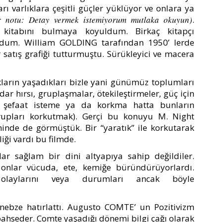
rı varlıklara çeşitli güçler yüklüyor ve onlara ya
r notu: Detay vermek istemiyorum mutlaka okuyun)
.
 kitabını bulmaya koyuldum. Birkaç kitapçı
kudum. William GOLDING tarafından 1950’ lerde
 satış grafiği tutturmuştu. Sürükleyici ve macera
rın yaşadıkları bizle yani günümüz toplumları
idar hırsı, gruplaşmalar, ötekileştirmeler, güç için
, şefaat isteme ya da korkma hatta bunların
rupları korkutmak). Gerçi bu konuyu M. Night
inde de görmüştük. Bir “yaratık” ile korkutarak
iği vardı bu filmde.
lar sağlam bir dini altyapıya sahip değildiler.
ı onlar vücuda, ete, kemiğe büründürüyorlardı.
olaylarını veya durumları ancak böyle
nebze hatırlattı. Augusto COMTE’ un Pozitivizm
bahseder. C
omte yaşadığı dönemi bilgi çağı olarak