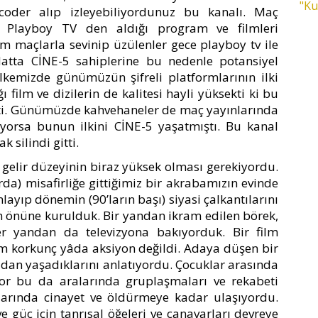
"Ku
Decoder alıp izleyebiliyordunuz bu kanalı. Maç
ri Playboy TV den aldığı program ve filmleri
 maçlarla sevinip üzülenler gece playboy tv ile
Hatta CİNE-5 sahiplerine bu nedenle potansiyel
lkemizde günümüzün şifreli platformlarının ilki
 film ve dizilerin de kalitesi hayli yüksekti ki bu
mişti. Günümüzde kahvehaneler de maç yayınlarında
ıyorsa bunun ilkini CİNE-5 yaşatmıştı. Bu kanal
k silindi gitti.
gelir düzeyinin biraz yüksek olması gerekiyordu.
arda) misafirliğe gittiğimiz bir akrabamızın evinde
ayıp dönemin (90’ların başı) siyasi çalkantılarını
n önüne kurulduk. Bir yandan ikram edilen börek,
er yandan da televizyona bakıyorduk. Bir film
Film korkunç yâda aksiyon değildi. Adaya düşen bir
dan yaşadıklarını anlatıyordu. Çocuklar arasında
iyor bu da aralarında gruplaşmaları ve rekabeti
larında cinayet ve öldürmeye kadar ulaşıyordu.
 güç için tanrısal öğeleri ve canavarları devreye