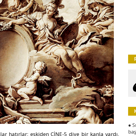
●
S
baş
nlar hatırlar; eskiden CİNE-5 diye bir kanla vardı.