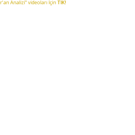
r'an Analizi" videoları İçin
TIK!