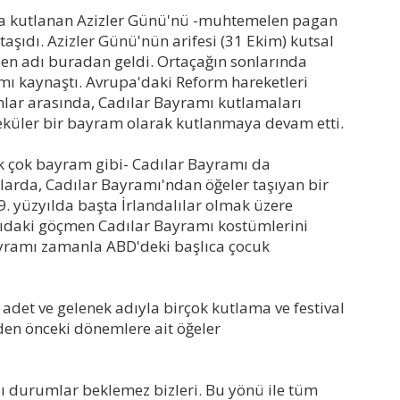
'ta kutlanan Azizler Günü'nü -muhtemelen pagan
 taşıdı. Azizler Günü'nün arifesi (31 Ekim) kutsal
ween adı buradan geldi. Ortaçağın sonlarında
amı kaynaştı. Avrupa'daki Reform hareketleri
anlar arasında, Cadılar Bayramı kutlamaları
seküler bir bayram olarak kutlanmaya devam etti.
ek çok bayram gibi- Cadılar Bayramı da
llarda, Cadılar Bayramı'ndan öğeler taşıyan bir
. yüzyılda başta İrlandalılar olmak üzere
yıdaki göçmen Cadılar Bayramı kostümlerini
ayramı zamanla ABD'deki başlıca çocuk
 adet ve gelenek adıyla birçok kutlama ve festival
den önceki dönemlere ait öğeler
klı durumlar beklemez bizleri. Bu yönü ile tüm