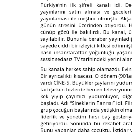
Türkiye’nin ilk şifreli kanalı idi. 
yayınlarını satın alması ve gecele
yayınlaması ile meşhur olmuştu. Akşam
günün stresini üzerinden atıyordu. 
cünüp gözü ile bakılırdı. Bu kanal, ü
sayılabilir. Bununla beraber yayınladığı
sayede ciddi bir izleyici kitlesi edin
nasıl insan/taraftar yoğunluğu yaşan
sessiz sedasız TV tarihindeki yerini alara
Bu kanala herkes sahip olamazdı. Evin 
Bir ayrıcalıktı kısacası. O dönem (90’l
vardı CİNE-5. Büyükler çaylarını yuduml
tartışırken bizlerde hemen televizyonu
kek yiyip çayımızı yudumluyor, diğ
başladı. Adı “Sineklerin Tanrısı” idi. 
grup çocuğun başlarında yetişkin olma
liderlik ve yönetim hırsı baş göster
getiriyordu. Sonunda bu rekabet ara
Bunu yapanlar daha çocuktu. İktidar ve