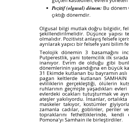
güçten kastedilen; evreni yönete
Pozitif (olgusal) dönem:
Bu dönem O
çıktığı dönemdir.
Olgusal bilgi mutlak doğru bilgidir, f
şekillendirilmelidir. Düşünce yapısı t
olmalıdır. Pozitivist anlayış felsefe içer
ayrılarak yapıcı bir felsefe yani bilim f
Teolojik dönemin 3 basamağını ince
Putperestlik, yani totemcilik ilk sıra
inanıyor. Evrim de olduğu gibi bun
dönemlerinin yaşandığına en büyük ka
31 Ekimde kutlanan bu bayramın aslı P
pagan keltlerde kutlanan SAMHAIN f
evliliklerin gerçekleştiği, ölülerin 
ruhlarının geçmişte yaşadıkları evleri 
evlerdeki ocakları tutuşturmak ve ay
ateşler yakılıyordu. İnsanlar, ortalık
maskeler takıyor, kostümler giyiyorl
zamanla cadılar, goblinler, periler ve
topraklarını fethettiklerinde, kendi 
Pomona'yı Samhain ile birleştirdiler.