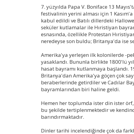
7. yüzyılda Papa V. Boniface 13 Mayıs
festivalinin yerini alması için 1 Kasım'a
kabul edildi ve Batılı dillerdeki Hallo
seküler kutlamalar ile Hıristiyan bayr
esnasında, özellikle Protestan Hıristiy
neredeyse son buldu; Britanya'da ise 
Amerika'ya yerleşen ilk kolonilerde -p
yasaklandı. Bununla birlikte 1800'lü yı
hasat bayramı kutlanmaya başlandı. 19
Britanya'dan Amerika'ya göçen çok sa
beraberlerinde getirdiler ve Cadılar B
bayramlarından biri haline geldi.
Hemen her toplumda ister din ister örf,
bu şekilde tertiplenmektedir ve kendin
barındırmaktadır.
Dinler tarihi incelendiğinde çok da far