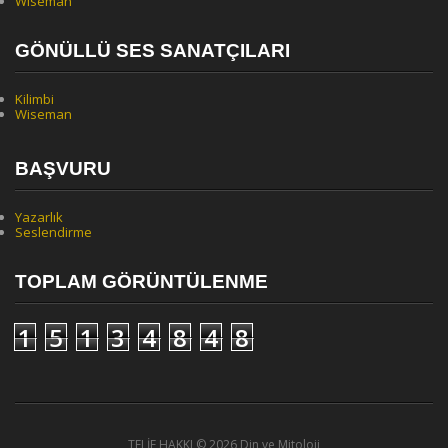
Wiseman
GÖNÜLLÜ SES SANATÇILARI
Kilimbi
Wiseman
BAŞVURU
Yazarlık
Seslendirme
TOPLAM GÖRÜNTÜLENME
1
5
1
3
4
8
4
8
TELİF HAKKI ©
2026 Din ve Mitoloji