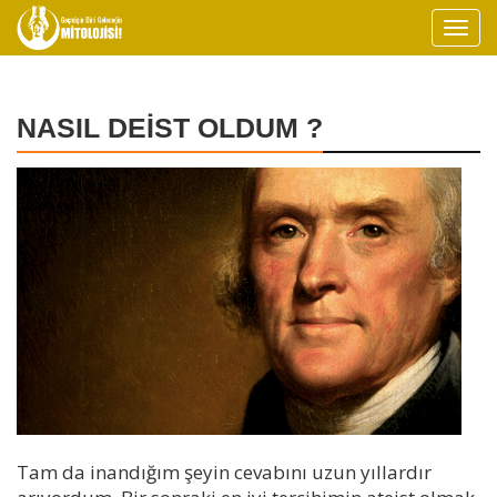
NASIL DEİST OLDUM ?
Tam da inandığım şeyin cevabını uzun yıllardır