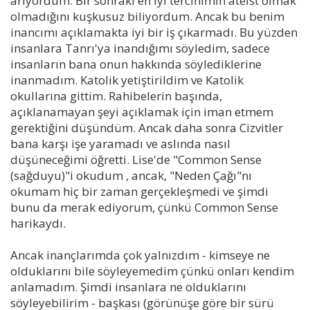
arıyordum. Bir sonraki en iyi tercihimin ateist olmak
olmadığını kuşkusuz biliyordum. Ancak bu benim
inancımı açıklamakta iyi bir iş çıkarmadı. Bu yüzden
insanlara Tanrı'ya inandığımı söyledim, sadece
insanların bana onun hakkında söylediklerine
inanmadım. Katolik yetiştirildim ve Katolik
okullarına gittim. Rahibelerin başında,
açıklanamayan şeyi açıklamak için iman etmem
gerektiğini düşündüm. Ancak daha sonra Cizvitler
bana karşı işe yaramadı ve aslında nasıl
düşüneceğimi öğretti. Lise'de "Common Sense
(sağduyu)"i okudum , ancak, "Neden Çağı"nı
okumam hiç bir zaman gerçekleşmedi ve şimdi
bunu da merak ediyorum, çünkü Common Sense
harikaydı.
Ancak inançlarımda çok yalnızdım - kimseye ne
olduklarını bile söyleyemedim çünkü onları kendim
anlamadım. Şimdi insanlara ne olduklarını
söyleyebilirim - başkası (görünüşe göre bir sürü