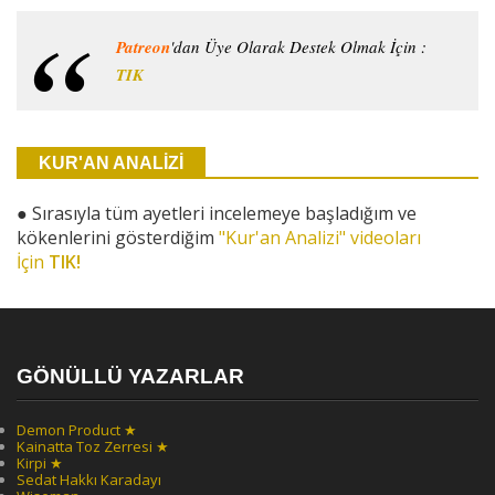
Patreon
'dan Üye Olarak Destek Olmak İçin :
TIK
KUR'AN ANALİZİ
●
Sırasıyla tüm ayetleri incelemeye başladığım ve
kökenlerini gösterdiğim
"Kur'an Analizi" videoları
İçin
TIK!
GÖNÜLLÜ YAZARLAR
Demon Product ★
Kainatta Toz Zerresi ★
Kirpi ★
Sedat Hakkı Karadayı