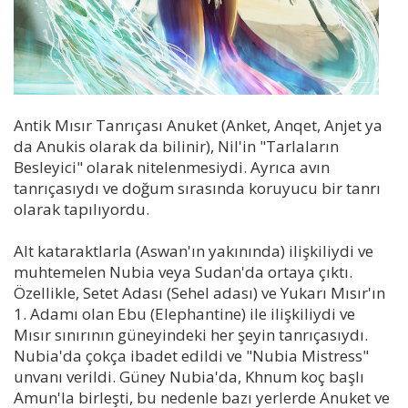
Antik Mısır Tanrıçası Anuket (Anket, Anqet, Anjet ya
da Anukis olarak da bilinir), Nil'in "Tarlaların
Besleyici" olarak nitelenmesiydi. Ayrıca avın
tanrıçasıydı ve doğum sırasında koruyucu bir tanrı
olarak tapılıyordu.
Alt kataraktlarla (Aswan'ın yakınında) ilişkiliydi ve
muhtemelen Nubia veya Sudan'da ortaya çıktı.
Özellikle, Setet Adası (Sehel adası) ve Yukarı Mısır'ın
1. Adamı olan Ebu (Elephantine) ile ilişkiliydi ve
Mısır sınırının güneyindeki her şeyin tanrıçasıydı.
Nubia'da çokça ibadet edildi ve "Nubia Mistress"
unvanı verildi. Güney Nubia'da, Khnum koç başlı
Amun'la birleşti, bu nedenle bazı yerlerde Anuket ve