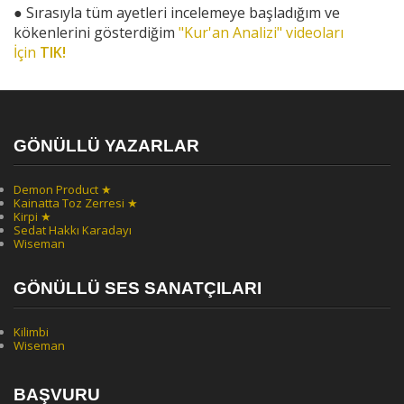
●
Sırasıyla tüm ayetleri incelemeye başladığım ve
kökenlerini gösterdiğim
"Kur'an Analizi" videoları
İçin
TIK!
GÖNÜLLÜ YAZARLAR
Demon Product ★
Kainatta Toz Zerresi ★
Kirpi ★
Sedat Hakkı Karadayı
Wiseman
GÖNÜLLÜ SES SANATÇILARI
Kilimbi
Wiseman
BAŞVURU