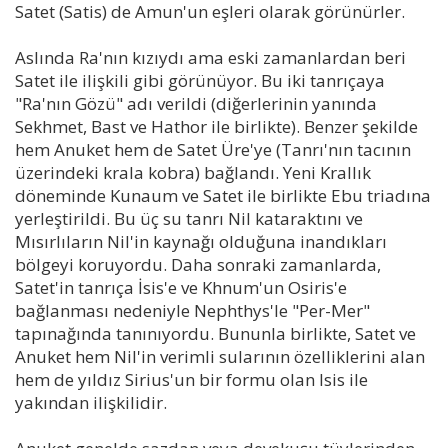
Satet (Satis) de Amun'un eşleri olarak görünürler.
Aslında Ra'nın kızıydı ama eski zamanlardan beri
Satet ile ilişkili gibi görünüyor. Bu iki tanrıçaya
"Ra'nın Gözü" adı verildi (diğerlerinin yanında
Sekhmet, Bast ve Hathor ile birlikte). Benzer şekilde
hem Anuket hem de Satet Üre'ye (Tanrı'nın tacının
üzerindeki krala kobra) bağlandı. Yeni Krallık
döneminde Kunaum ve Satet ile birlikte Ebu triadına
yerleştirildi. Bu üç su tanrı Nil kataraktını ve
Mısırlıların Nil'in kaynağı olduğuna inandıkları
bölgeyi koruyordu. Daha sonraki zamanlarda,
Satet'in tanrıça İsis'e ve Khnum'un Osiris'e
bağlanması nedeniyle Nephthys'le "Per-Mer"
tapınağında tanınıyordu. Bununla birlikte, Satet ve
Anuket hem Nil'in verimli sularının özelliklerini alan
hem de yıldız Sirius'un bir formu olan Isis ile
yakından ilişkilidir.