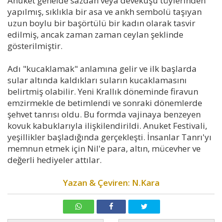
Anuket genelde sazdan veya devekuşu tüylerinden
yapılmış, sıklıkla bir asa ve ankh sembolü taşıyan
uzun boylu bir başörtülü bir kadın olarak tasvir
edilmiş, ancak zaman zaman ceylan şeklinde
gösterilmiştir.
Adı "kucaklamak" anlamına gelir ve ilk başlarda
sular altında kaldıkları suların kucaklamasını
belirtmiş olabilir. Yeni Krallık döneminde firavun
emzirmekle de betimlendi ve sonraki dönemlerde
şehvet tanrısı oldu. Bu formda vajinaya benzeyen
kovuk kabuklarıyla ilişkilendirildi. Anuket Festivali,
yeşillikler başladığında gerçekleşti. İnsanlar Tanrı'yı
memnun etmek için Nil'e para, altın, mücevher ve
değerli hediyeler attılar.
Yazan & Çeviren: N.Kara