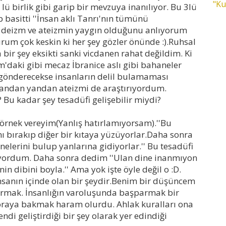
"Ku
 lü birlik gibi garip bir mevzuya inanılıyor. Bu 3lü
 basitti ''İnsan aklı Tanrı'nın tümünü
n deizm ve ateizmin yaygın olduğunu anlıyorum
rum çok keskin ki her şey gözler önünde :).Ruhsal
ir şey eksikti sanki vicdanen rahat değildim. Ki
am'daki gibi mecaz İbranice aslı gibi bahaneler
 gönderecekse insanların delil bulamaması
andan yandan ateizmi de araştırıyordum.
 Bu kadar şey tesadüfi gelişebilir miydi?
 örnek vereyim(Yanlış hatırlamıyorsam).''Bu
 bırakıp diğer bir kıtaya yüzüyorlar.Daha sonra
elerini bulup yanlarına gidiyorlar.'' Bu tesadüfi
yordum. Daha sonra dedim ''Ulan dine inanmıyon
nin dibini boyla.'' Ama yok işte öyle değil o :D.
nsanın içinde olan bir şeydir.Benim bir düşüncem
parmak. İnsanlığın varoluşunda başparmak bir
 oraya bakmak haram olurdu. Ahlak kuralları ona
endi geliştirdiği bir şey olarak yer edindiği