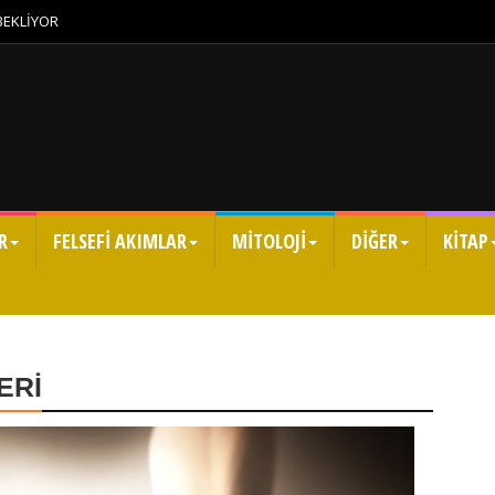
 BEKLİYOR
R
FELSEFİ AKIMLAR
MİTOLOJİ
DİĞER
KİTAP
ERİ