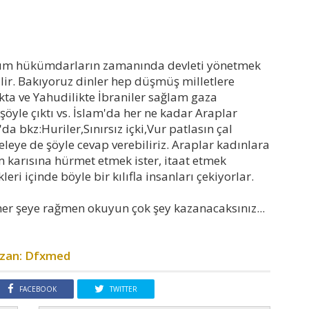
rum hükümdarların zamanında devleti yönetmek
lir. Bakıyoruz dinler hep düşmüş milletlere
lıkta ve Yahudilikte İbraniler sağlam gaza
 şöyle çıktı vs. İslam'da her ne kadar Araplar
 bkz:Huriler,Sınırsız içki,Vur patlasın çal
eye de şöyle cevap verebiliriz. Araplar kadınlara
 karısına hürmet etmek ister, itaat etmek
ri içinde böyle bir kılıfla insanları çekiyorlar.
her şeye rağmen okuyun çok şey kazanacaksınız...
zan: Dfxmed
FACEBOOK
TWITTER