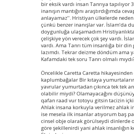
bir eksik vardı insan Tanrıya tapılıyor 3
inanışın mantığını araştırdığımda cevap
anlayamaz''. Hristiyan ülkelerde nede
çünkü benzer inanışlar var. İslam'da du
doygunluğa ulaşamadım Hristiyanlıkta b
çelişkiye yön verecek çok şey vardı. İsl
vardı. Ama Tanrı tüm insanlığa bir din
lazımdı. Tekrar deizme döndüm ama y
Kafamdaki tek soru Tanrı olmalı mıydı?
Öncelikle Caretta Caretta hikayesinden
kaplumbağalar Bir kıtaya yumurtalarını
yavrular yumurtadan çıkınca tek tek ann
olabilir miydi? Olamayacağını düşünü
qafan raad vur totoyu gitsin tacizin içki
Ahlak insana korkuyla verilmez ahlak i
ise mesela ilk insanlar atıyorum baş 
cinsel obje olarak görülseydi dinlerde
göre şekillenirdi yani ahlak insanlığın k