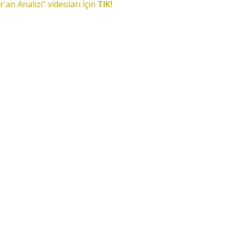
r'an Analizi" videoları İçin
TIK!