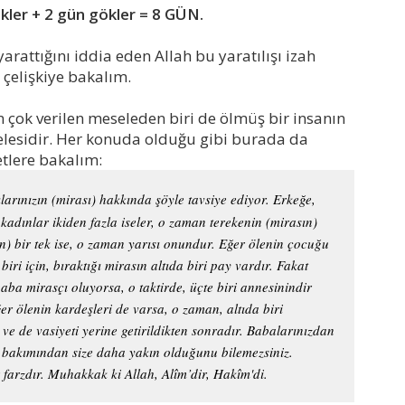
kler + 2 gün gökler = 8 GÜN.
rattığını iddia eden Allah bu yaratılışı izah
 çelişkiye bakalım.
n çok verilen meseleden biri de ölmüş bir insanın
lesidir. Her konuda olduğu gibi burada da
etlere bakalım:
klarınızın (mirası) hakkında şöyle tavsiye ediyor. Erkeğe,
r kadınlar ikiden fazla iseler, o zaman terekenin (mirasın)
dın) bir tek ise, o zaman yarısı onundur. Eğer ölenin çocuğu
ri için, bıraktığı mirasın altıda biri pay vardır. Fakat
ba mirasçı oluyorsa, o taktirde, üçte biri annesinindir
er ölenin kardeşleri de varsa, o zaman, altıda biri
ve de vasiyeti yerine getirildikten sonradır. Babalarınızdan
 bakımından size daha yakın olduğunu bilemezsiniz.
r farzdır. Muhakkak ki Allah, Alîm’dir, Hakîm'di.