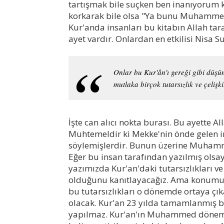
tartışmak bile suçken ben inanıyorum 
korkarak bile olsa "Ya bunu Muhammed
Kur'anda insanları bu kitabın Allah ta
ayet vardır. Onlardan en etkilisi Nisa Su
Onlar bu Kur'ân'ı gereği gibi düşü
mutlaka birçok tutarsızlık ve çelişki
İşte can alıcı nokta burası. Bu ayette 
Muhtemeldir ki Mekke'nin önde gelen i
söylemişlerdir. Bunun üzerine Muhamm
Eğer bu insan tarafından yazılmış olsayd
yazımızda Kur'an'daki tutarsızlıkları ve
olduğunu kanıtlayacağız. Ama konumuza
bu tutarsızlıkları o dönemde ortaya çı
olacak. Kur'an 23 yılda tamamlanmış b
yapılmaz. Kur'an'ın Muhammed dönemi