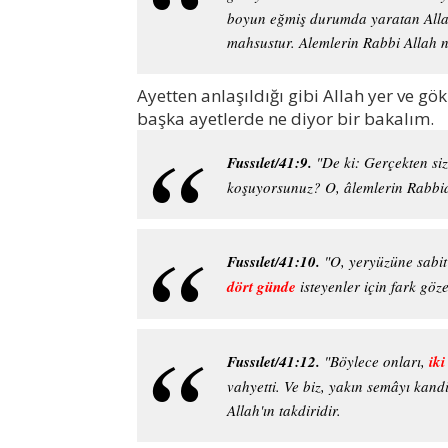
boyun eğmiş durumda yaratan Allah'
mahsustur. Alemlerin Rabbi Allah n
Ayetten anlaşıldığı gibi Allah yer ve gök
başka ayetlerde ne diyor bir bakalım.
Fussılet/41:9.
"De ki: Gerçekten si
koşuyorsunuz? O, âlemlerin Rabbid
Fussılet/41:10.
"O, yeryüzüne sabit
dört günde
isteyenler için fark göze
Fussılet/41:12.
"Böylece onları,
ik
vahyetti. Ve biz, yakın semâyı kand
Allah'ın takdiridir.