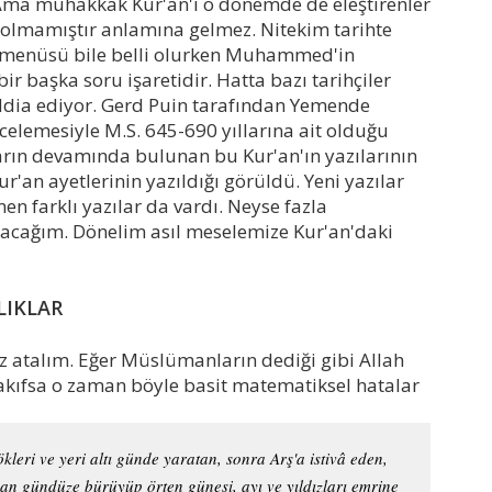
 Ama muhakkak Kur'an'ı o dönemde de eleştirenler
 olmamıştır anlamına gelmez. Nitekim tarihte
 menüsü bile belli olurken Muhammed'in
r başka soru işaretidir. Hatta bazı tarihçiler
ddia ediyor. Gerd Puin tarafından Yemende
celemesiyle M.S. 645-690 yıllarına ait olduğu
ların devamında bulunan bu Kur'an'ın yazılarının
r'an ayetlerinin yazıldığı görüldü. Yeni yazılar
en farklı yazılar da vardı. Neyse fazla
acağım. Dönelim asıl meselemize Kur'an'daki
LIKLAR
öz atalım. Eğer Müslümanların dediği gibi Allah
 vakıfsa o zaman böyle basit matematiksel hatalar
kleri ve yeri altı günde yaratan, sonra Arş'a istivâ eden,
n gündüze bürüyüp örten güneşi, ayı ve yıldızları emrine