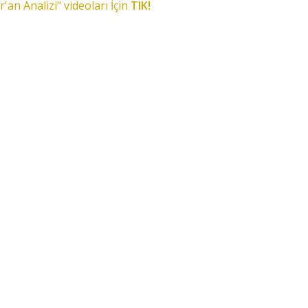
r'an Analizi" videoları İçin
TIK!