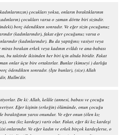
(kadınlarınızın) çocukları yoksa, onların bıraktıklarının
(kadınların) çocukları varsa o zaman dörtte biri sizindir.
rindeki) borç ödendikten sonradır. Ve eğer sizin çocuğunuz
larındır (kadınlarındır), fakat eğer çocuğunuz varsa o
 onlarındır (kadınlarındır). Bu da yaptığınız vasiyet veya
r miras bırakan erkek veya kadının evlâdı ve ana-babası
a, bu taktirde ikisinden her biri için altıda biridir. Fakat
man onlar üçte bire ortaktırlar. Bunlar (kimseyi ) darlığa
rç ödendikten sonradır. (İşte bunlar), (size) Allah
dir, Halîm'dir.
stiyorlar. De ki: Allah, kelâle (annesi, babası ve çocuğu
 veriyor. Eğer kişinin (erkeğin) ölümünde, onun çocuğu
de bıraktığının yarısı onundur. Ve eğer onun (ölen kız
ş), ona (kız kardeşe) varis olur. Fakat, eğer iki kız kardeşi
ikisi onlarındır. Ve eğer kadın ve erkek birçok kardeşlerse, o