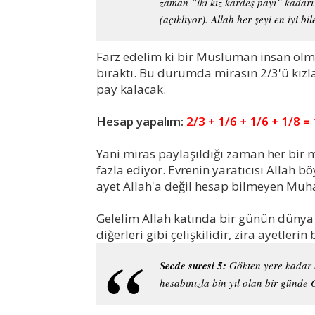
zaman “iki kız kardeş payı” kadarı 
(açıklıyor). Allah her şeyi en iyi bil
Farz edelim ki bir Müslüman insan ölmüş
bıraktı. Bu durumda mirasın 2/3'ü kızla
pay kalacak.
Hesap yapalım:
2/3 + 1/6 + 1/6 + 1/8 =
Yani miras paylaşıldığı zaman her bir 
fazla ediyor. Evrenin yaratıcısı Allah b
ayet Allah'a değil hesap bilmeyen Muh
Gelelim Allah katında bir günün düny
diğerleri gibi çelişkilidir, zira ayetlerin
Secde suresi 5:
Gökten yere kadar b
hesabınızla bin yıl olan bir günde 