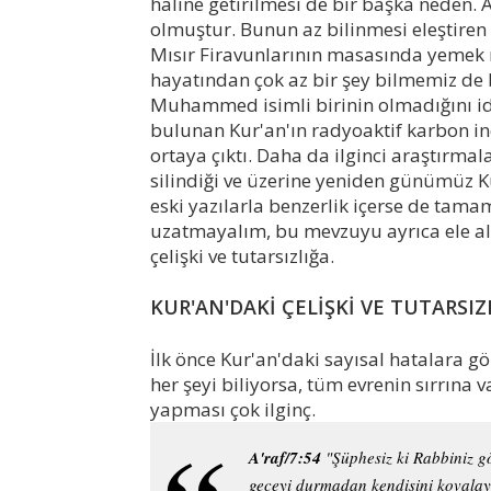
haline getirilmesi de bir başka neden.
olmuştur. Bunun az bilinmesi eleştiren
Mısır Firavunlarının masasında yemek
hayatından çok az bir şey bilmemiz de bi
Muhammed isimli birinin olmadığını i
bulunan Kur'an'ın radyoaktif karbon in
ortaya çıktı. Daha da ilginci araştırma
silindiği ve üzerine yeniden günümüz Ku
eski yazılarla benzerlik içerse de tamam
uzatmayalım, bu mevzuyu ayrıca ele al
çelişki ve tutarsızlığa.
KUR'AN'DAKİ ÇELİŞKİ VE TUTARSIZ
İlk önce Kur'an'daki sayısal hatalara g
her şeyi biliyorsa, tüm evrenin sırrına
yapması çok ilginç.
A'raf/7:54
"Şüphesiz ki Rabbiniz gö
geceyi durmadan kendisini kovalaya