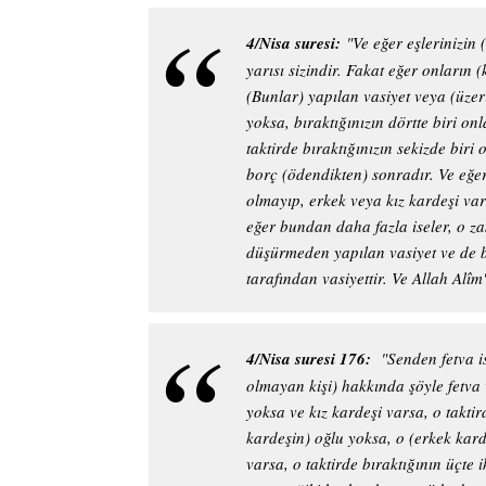
4/Nisa suresi:
"Ve eğer eşlerinizin 
yarısı sizindir. Fakat eğer onların 
(Bunlar) yapılan vasiyet veya (üze
yoksa, bıraktığınızın dörtte biri on
taktirde bıraktığınızın sekizde biri
borç (ödendikten) sonradır. Ve eğe
olmayıp, erkek veya kız kardeşi vars
eğer bundan daha fazla iseler, o za
düşürmeden yapılan vasiyet ve de bo
tarafından vasiyettir. Ve Allah Alîm'
4/Nisa suresi 176:
"Senden fetva i
olmayan kişi) hakkında şöyle fetva
yoksa ve kız kardeşi varsa, o taktir
kardeşin) oğlu yoksa, o (erkek karde
varsa, o taktirde bıraktığının üçte 