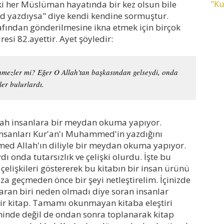
ki her Müslüman hayatında bir kez olsun bile
"Ku
 yazdıysa" diye kendi kendine sormuştur.
rafından gönderilmesine ikna etmek için birçok
resi 82.ayettir. Ayet şöyledir:
nmezler mi? Eğer O Allah'tan başkasından gelseydi, onda
ler bulurlardı.
Allah insanlara bir meydan okuma yapıyor.
nsanları Kur'an'ı Muhammed'in yazdığını
ed Allah'ın diliyle bir meydan okuma yapıyor.
ı onda tutarsızlık ve çelişki olurdu. İşte bu
 çelişkileri göstererek bu kitabın bir insan ürünü
 geçmeden önce bir şeyi netleştirelim. İçinizde
karan biri neden olmadı diye soran insanlar
ir kitap. Tamamı okunmayan kitaba eleştiri
nde değil de ondan sonra toplanarak kitap