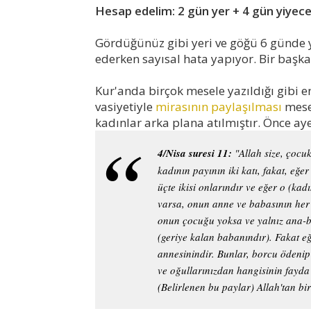
Hesap edelim: 2 gün yer + 4 gün yiyece
Gördüğünüz gibi yeri ve göğü 6 günde ya
ederken sayısal hata yapıyor. Bir başka
Kur'anda birçok mesele yazıldığı gibi e
vasiyetiyle
mirasının paylaşılması
mese
kadınlar arka plana atılmıştır. Önce ay
4/Nisa suresi 11:
"Allah size, çocu
kadının payının iki katı, fakat, eğe
üçte ikisi onlarındır ve eğer o (ka
varsa, onun anne ve babasının her bi
onun çocuğu yoksa ve yalnız ana-ba
(geriye kalan babanındır). Fakat eğ
annesinindir. Bunlar, borcu ödenip 
ve oğullarınızdan hangisinin fayda
(Belirlenen bu paylar) Allah'tan bi