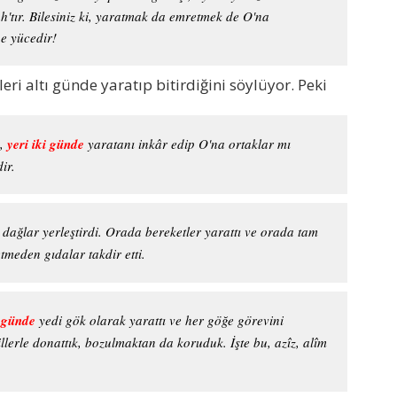
tır. Bilesiniz ki, yaratmak da emretmek de O'na
e yücedir!
leri altı günde yaratıp bitirdiğini söylüyor. Peki
z,
yeri iki günde
yaratanı inkâr edip O'na ortaklar mı
ir.
 dağlar yerleştirdi. Orada bereketler yarattı ve orada tam
tmeden gıdalar takdir etti.
i günde
yedi gök olarak yarattı ve her göğe görevini
illerle donattık, bozulmaktan da koruduk. İşte bu, azîz, alîm