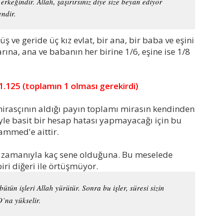
erkeğindir. Allah, şaşırırsınız diye size beyan ediyor
endir.
 ve geride üç kız evlat, bir ana, bir baba ve eşini
rına, ana ve babanın her birine 1/6, eşine ise 1/8
 1.125 (toplamın 1 olması gerekirdi)
mirasçının aldığı payın toplamı mirasın kendinden
öyle basit bir hesap hatası yapmayacağı için bu
ammed'e aittir.
a zamanıyla kaç sene olduğuna. Bu meselede
 biri diğeri ile örtüşmüyor.
ütün işleri Allah yürütür. Sonra bu işler, süresi sizin
O’na yükselir.