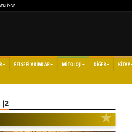
 BEKLİYOR
R
FELSEFİ AKIMLAR
MİTOLOJİ
DİĞER
KİTAP
 |2