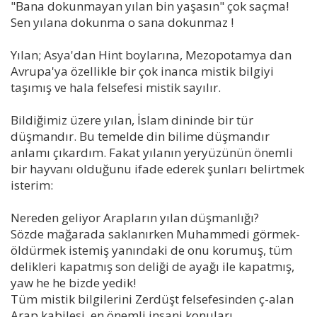
"Bana dokunmayan yılan bin yaşasın" çok saçma!
Sen yılana dokunma o sana dokunmaz !
Yılan; Asya'dan Hint boylarına, Mezopotamya dan
Avrupa'ya özellikle bir çok inanca mistik bilgiyi
taşımış ve hala felsefesi mistik sayılır.
Bildiğimiz üzere yılan, İslam dininde bir tür
düşmandır. Bu temelde din bilime düşmandır
anlamı çıkardım. Fakat yılanın yeryüzünün önemli
bir hayvanı olduğunu ifade ederek şunları belirtmek
isterim:
Nereden geliyor Arapların yılan düşmanlığı?
Sözde mağarada saklanırken Muhammedi görmek-
öldürmek istemiş yanındaki de onu korumuş, tüm
delikleri kapatmış son deliği de ayağı ile kapatmış,
yaw he he bizde yedik!
Tüm mistik bilgilerini Zerdüşt felsefesinden ç-alan
Arap kabilesi, en önemli insani konuları