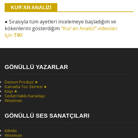
KUR'AN ANALİZİ
●
Sırasıyla tüm ayetleri incelemeye başladığım ve
kökenlerini gösterdiğim
"Kur'an Analizi" videoları
İçin
TIK!
GÖNÜLLÜ YAZARLAR
Demon Product ★
Kainatta Toz Zerresi ★
Kirpi ★
Sedat Hakkı Karadayı
Wiseman
GÖNÜLLÜ SES SANATÇILARI
Kilimbi
Wiseman