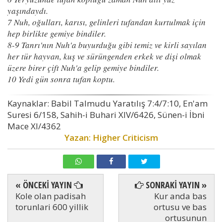
yaşındaydı.
7 Nuh, oğulları, karısı, gelinleri tufandan kurtulmak için
hep birlikte gemiye bindiler.
8-9 Tanrı'nın Nuh'a buyurduğu gibi temiz ve kirli sayılan
her tür hayvan, kuş ve sürüngenden erkek ve dişi olmak
üzere birer çift Nuh'a gelip gemiye bindiler.
10 Yedi gün sonra tufan koptu.
Kaynaklar: Babil Talmudu Yaratılış 7:4/7:10, En'am
Suresi 6/158, Sahih-i Buhari XIV/6426, Sünen-i İbni
Mace XI/4362
Yazan: Higher Criticism
« ÖNCEKİ YAYIN
SONRAKİ YAYIN »
Kole olan padisah
Kur anda bas
torunlari 600 yillik
ortusu ve bas
ortusunun