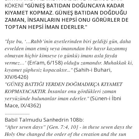
KÖKENİ
“GÜNEŞ BATIDAN DOĞUNCAYA KADAR
KIYAMET KOPMAZ. GÜNEŞ BATIDAN DOĞDUĞU
ZAMAN, İNSANLARIN HEPSİ ONU GÖRÜRLER DE
TOPTAN HEPSİ İMAN EDERLER."
"İşte bu, ‘…Rabb’inin ayetlerinden biri geldiği gün, daha
evvelden iman etmiş veya imanından bir hayır kazanmış
olmayan hiçbir kimseye (o günkü) imanı asla fayda
vermez…’
(En’am, 6/158)
olduğu zamandır. Muhakkak ki,
kıyamet şüphesiz kopacaktır..."
(Sahih-i Buhari,
XIV/6426)
"GÜNEŞ BATTIĞI YERDEN DOĞMADIKÇA KIYAMET
KOPMAYACAKTIR. İnsanlar onu gördükleri zaman
yeryüzünde bulunanlar iman ederler."
(Sünen-i İbni
Mace, IX/4362)
....................
Babil Talmudu Sanhedrin 108b:
“After seven days” [Gen. 7:4, 10] - in these seven days the
Holy One changed the order of the creation and the sun