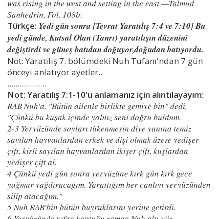
was rising in the west and setting in the east.—Talmud
Sanhedrin, Fol. 108b:
Türkçe:
Yedi gün sonra [Tevrat Yaratılış 7:4 ve 7:10] Bu
yedi günde, Kutsal Olan (Tanrı) yaratılışın düzenini
değiştirdi ve güneş batıdan doğuyor,doğudan batıyordu.
Not: Yaratılış 7. bölümdeki Nuh Tufanı'ndan 7 gün
önceyi anlatıyor ayetler..
....................
Not: Yaratılış 7:1-10'u anlamanız için alıntılayayım:
RAB Nuh'a, "Bütün ailenle birlikte gemiye bin" dedi,
"Çünkü bu kuşak içinde yalnız seni doğru buldum.
2-3 Yeryüzünde soyları tükenmesin diye yanına temiz
sayılan hayvanlardan erkek ve dişi olmak üzere yedişer
çift, kirli sayılan hayvanlardan ikişer çift, kuşlardan
yedişer çift al.
4 Çünkü yedi gün sonra yeryüzüne kırk gün kırk gece
yağmur yağdıracağım. Yarattığım her canlıyı yeryüzünden
silip atacağım."
5 Nuh RAB'bin bütün buyruklarını yerine getirdi.
6 Yeryüzünde tufan koptuğu zaman Nuh altı yüz