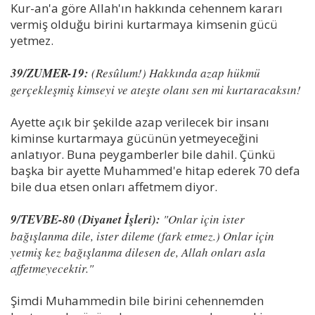
Kur-an'a göre Allah'ın hakkında cehennem kararı
vermiş olduğu birini kurtarmaya kimsenin gücü
yetmez.
39/ZUMER-19:
(Resûlum!) Hakkında azap hükmü
gerçekleşmiş kimseyi ve ateşte olanı sen mi kurtaracaksın!
Ayette açık bir şekilde azap verilecek bir insanı
kiminse kurtarmaya gücünün yetmeyeceğini
anlatıyor. Buna peygamberler bile dahil. Çünkü
başka bir ayette Muhammed'e hitap ederek 70 defa
bile dua etsen onları affetmem diyor.
9/TEVBE-80 (Diyanet İşleri):
"Onlar için ister
bağışlanma dile, ister dileme (fark etmez.) Onlar için
yetmiş kez bağışlanma dilesen de, Allah onları asla
affetmeyecektir."
Şimdi Muhammedin bile birini cehennemden