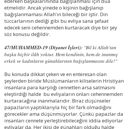
ederken başkalarınında bağışlanması için dua
etmelidir. Ancak yinede o kişinin bağışlanıp
bağışlanmaması Allah'ın bileceği bir iştir. Din
tüccarlarının dediği gibi bu evliya sana şefaat
edecek seni cehennemden kurtaracak diye bir şey
söz konusu değildir.
47/MUHAMMED-19 (Diyanet İşleri):
"Bil ki Allah’tan
başka hiçbir ilâh yoktur. Hem kendinin, hem de inanmış
erkek ve kadınların günahlarının bağışlanmasını dile!"
Bu konuda dikkat çeken ve en enteresan olan
şeylerden biride Müslümanların kiliselerin Hristiyan
insanlara para karşılığı cennetten arsa satmasını
eleştirdiği halde bu evliyaların onları cehennemden
kurtaracağına inanmalarıdır. Biraz düşünseler
papazların yaptıklarıyla hiç bir fark olmadığını
görecekler ama düşünmüyorlar. Çünkü papazlar da
insanları cennete yerleştirebileceğini iddia ediyorlar
evliyalar da. Her ikisi de günahları olduğu halde