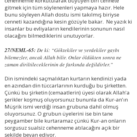
cehennemle korkutularak büyüyen biri cennete
gitmek için tüm söylenenleri yapmaya hazır. Hele
bunu söyleyen Allah dostu ismi takılmış biriyse
cenneti kazandığına kesin gözüyle bakar. Ne yazık ki
insanlar bu evliyaların kendilerinin sonunun nasıl
olacağını bilmediklerini unutuyorlar.
27/NEML-65:
De ki: “Göktekiler ve yerdekiler gaybı
bilemezler, ancak Allah bilir. Onlar öldükten sonra ne
zaman diriltileceklerinin de farkında değildirler.”
Din ismindeki saçmalıktan kurtarın kendinizi yada
en azından din tüccarlarının kurduğu bu şirketten.
Çünkü bu şirketin (cemaatlerin) üyesi olarak Allah'a
şerikler koşmuş oluyorsunuz bununla da Kur-an'ın
Müşrik ismi verdiği insan grubuna dahil olmuş
oluyorsunuz. O grubun üyelerini ise bin tane
peygamber bile kurtaramaz çünkü Kur-an onların
sorgusuz sualsiz cehenneme atılacağını açık bir
şekilde beyan ediyor.