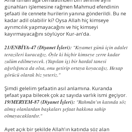
günahları işlemesine rağmen Mahmud efendinin
şefaati ile cennete hurilerin yanına gönderildi. Bu ne
kadar adil olabilir ki? Oysa Allah hiç kimseye
ayrımcılık yapmayacağını ve hiç kimseyi
kayırmayacağını söylüyor Kur-an'da.
21/ENBİYA-47 (Diyanet İşleri):
"Kıyamet günü için adalet
terazileri kuracağız. Öyle ki hiçbir kimseye zerre kadar
zulüm edilmeyecek. (Yapılan iş) bir hardal tanesi
ağırlığınca da olsa, onu getirip ortaya koyacağız. Hesap
görücü olarak biz yeteriz."
Şimdi gelelim şefaatin asıl anlamına. Kuranda
şefaat yapa bilecek çok az sayıda varlık ismi geçiyor.
19/MERYEM-87 (Diyanet İşleri):
"Rahmân’ın katında söz
almış olanlardan başkaları şefaat hakkına sahip
olmayacaklardır."
Ayet açık bir şekilde Allah'ın katında söz alan