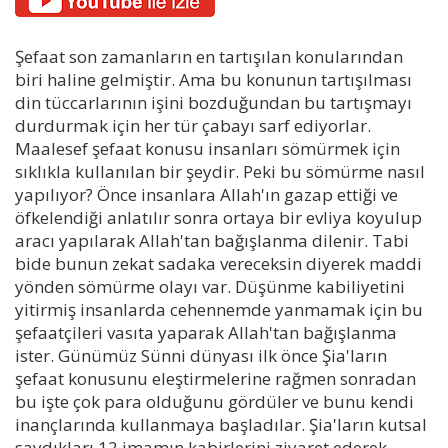
Şefaat son zamanların en tartışılan konularından
biri haline gelmiştir. Ama bu konunun tartışılması
din tüccarlarının işini bozduğundan bu tartışmayı
durdurmak için her tür çabayı sarf ediyorlar.
Maalesef şefaat konusu insanları sömürmek için
sıklıkla kullanılan bir şeydir. Peki bu sömürme nasıl
yapılıyor? Önce insanlara Allah'ın gazap ettiği ve
öfkelendiği anlatılır sonra ortaya bir evliya koyulup
aracı yapılarak Allah'tan bağışlanma dilenir. Tabi
bide bunun zekat sadaka vereceksin diyerek maddi
yönden sömürme olayı var. Düşünme kabiliyetini
yitirmiş insanlarda cehennemde yanmamak için bu
şefaatçileri vasıta yaparak Allah'tan bağışlanma
ister. Günümüz Sünni dünyası ilk önce Şia'ların
şefaat konusunu eleştirmelerine rağmen sonradan
bu işte çok para olduğunu gördüler ve bunu kendi
inançlarında kullanmaya başladılar. Şia'ların kutsal
saydıkları 12 imamın kabirlerini ziyaret ederek