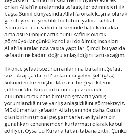
onları Allah'la aralarında şefaatçiler edinmeleri ilk
başta Sünni dünyasında Allah'a ortak koşma olarak
görülüyordu. Şimdilik bu tutum yalnız radikal
İslamcılar olan vahabi kesiminde hala kalmakta
ama asıl Sünniler artık bunu kafirlik olarak
görmüyorlar çünkü kendileri de ölmüş insanları
Allah'la aralarında vasıta yaptılar. Şimdi bu yazıda
şefaatin ne kadar doğru anlaşıldığını tartışacağım.
İlk önce şefaat sözünün anlamına bakalım. Şefaat
sözü Arapça'da 'çift' anlamına gelen 'şef' (شفع)
kökünden türemiştir. Manası 'bir şeyi ikileme-
çiftleme'dir. Kuranın tümünü göz önünde
bulundurarak baktığımızda şefaatin yanlış
yorumlandığını ve yanlış anlaşıldığını görmekteyiz.
Müslümanlar şefaatin Allah yanında daha üstün
olan birinin (misal peygamberler, evliyalar) bir
günahkarı cehennemden kurtarması olarak kabul
ediliyor. Oysa bu Kurana taban tabana zıttır. Çünkü