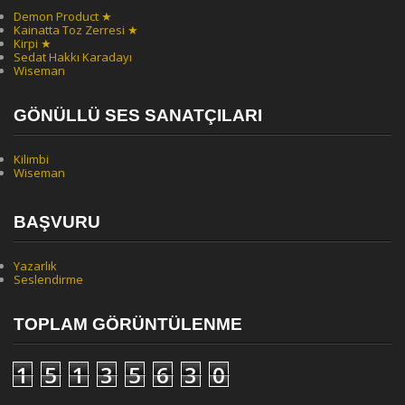
Demon Product ★
Kainatta Toz Zerresi ★
Kirpi ★
Sedat Hakkı Karadayı
Wiseman
GÖNÜLLÜ SES SANATÇILARI
Kilimbi
Wiseman
BAŞVURU
Yazarlık
Seslendirme
TOPLAM GÖRÜNTÜLENME
1
5
1
3
5
6
3
0