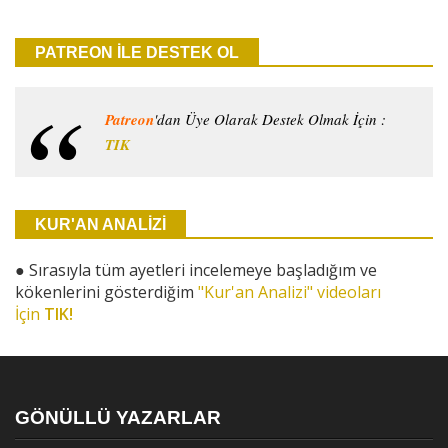
PATREON İLE DESTEK OL
Patreon
'dan Üye Olarak Destek Olmak İçin :
TIK
KUR'AN ANALİZİ
●
Sırasıyla tüm ayetleri incelemeye başladığım ve
kökenlerini gösterdiğim
"Kur'an Analizi" videoları
İçin
TIK!
GÖNÜLLÜ YAZARLAR