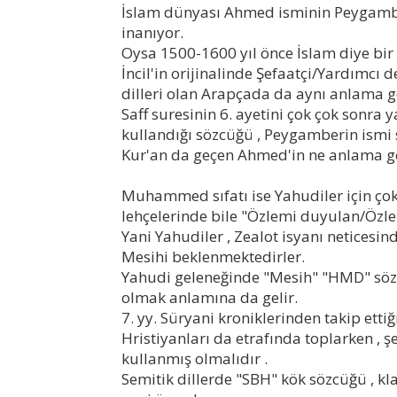
İslam dünyası Ahmed isminin Peygam
inanıyor.
Oysa 1500-1600 yıl önce İslam diye bir
İncil'in orijinalinde Şefaatçi/Yardımcı 
dilleri olan Arapçada da aynı anlama g
Saff suresinin 6. ayetini çok çok sonra y
kullandığı sözcüğü , Peygamberin ismi s
Kur'an da geçen Ahmed'in ne anlama ge
Muhammed sıfatı ise Yahudiler için çok
lehçelerinde bile "Özlemi duyulan/Özle
Yani Yahudiler , Zealot isyanı neticesind
Mesihi beklenmektedirler.
Yahudi geleneğinde "Mesih" "HMD" sözc
olmak anlamına da gelir.
7. yy. Süryani kroniklerinden takip etti
Hristiyanları da etrafında toplarken , 
kullanmış olmalıdır .
Semitik dillerde "SBH" kök sözcüğü , kl