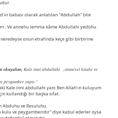
udur.
in babası olarak anlatılan "Abdullah" bile
alım ; Ve annehu lemma kâme Abdullahi yedûhu
 neredeyse onun etrafında keçe gibi birbirine
ni okuyalım;
Kale inni abdullahi , ataniyel kitabe ve
ve peygamber yaptı."
rak) Kale inni abdullahi yani Ben Allah'ın kuluyum
çin kullandığı bir başka sıfat.
 Abduhu ve Resuluhu.
ulu ve peygamberidir" diye kabul ederler oysa
ye değerdir" olmalıdır.