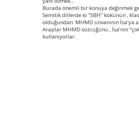
yani övmek...
Burada önemli bir konuya değinmek ger
Semitik dillerde ki "SBH" kökünün , kl
olduğundan MHMD ünvanının İsa'ya atıf
Araplar MHMD sözcüğünü , İsa'nın "çok 
kullanıyorlar.