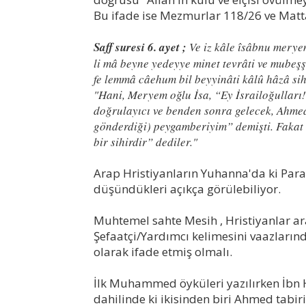
Bu ifade ise Mezmurlar 118/26 ve Matta 
Saff suresi 6. ayet ;
Ve iz kâle îsâbnu meryem
li mâ beyne yedeyye minet tevrâti ve mubeş
fe lemmâ câehum bil beyyinâti kâlû hâzâ s
"Hani, Meryem oğlu İsa, “Ey İsrailoğulları!
doğrulayıcı ve benden sonra gelecek, Ahme
gönderdiği) peygamberiyim” demişti. Fakat (
bir sihirdir” dediler."
Arap Hristiyanların Yuhanna'da ki Para
düşündükleri açıkça görülebiliyor.
Muhtemel sahte Mesih , Hristiyanlar ara
Şefaatçi/Yardımcı kelimesini vaazları
olarak ifade etmiş olmalı.
İlk Muhammed öyküleri yazılırken İbn Hi
dahilinde ki ikisinden biri Ahmed tabirin