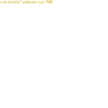
r'an Analizi" videoları İçin
TIK!