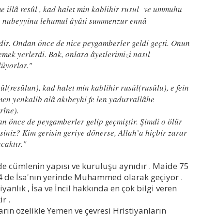
illâ resûl , kad halet min kablihir rusul ve ummuhu
e nubeyyinu lehumul âyâti summenzur ennâ
ir. Ondan önce de nice peygamberler geldi geçti. Onun
mek yerlerdi. Bak, onlara âyetlerimizi nasıl
lüyorlar."
(resûlun), kad halet min kablihir rusûl(rusûlu), e fein
men yenkalib alâ akıbeyhi fe len yadurrallâhe
rîne).
 önce de peygamberler gelip geçmiştir. Şimdi o ölür
iniz? Kim gerisin geriye dönerse, Allah’a hiçbir zarar
caktır."
zde cümlenin yapısı ve kuruluşu aynıdır . Maide 75
144 de İsa'nın yerinde Muhammed olarak geçiyor .
yanlık , İsa ve İncil hakkında en çok bilgi veren
r .
arın özelikle Yemen ve çevresi Hristiyanların