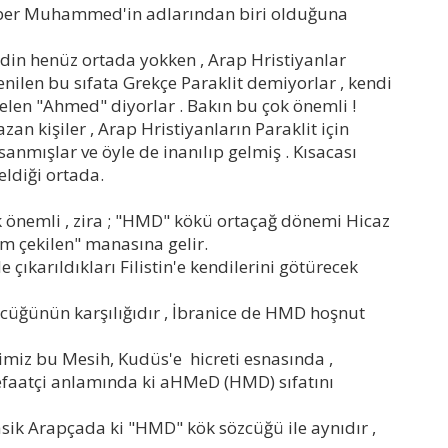
ber Muhammed'in adlarından biri olduğuna
 din henüz ortada yokken , Arap Hristiyanlar
denilen bu sıfata Grekçe Paraklit demiyorlar , kendi
elen "Ahmed" diyorlar . Bakın bu çok önemli !
azan kişiler , Arap Hristiyanların Paraklit için
anmışlar ve öyle de inanılıp gelmiş . Kısacası
ldiği ortada.
 önemli , zira ; "HMD" kökü ortaçağ dönemi Hicaz
m çekilen" manasına gelir.
e çıkarıldıkları Filistin'e kendilerini götürecek
üğünün karşılığıdır , İbranice de HMD hoşnut
ğimiz bu Mesih, Kudüs'e hicreti esnasında ,
şefaatçi anlamında ki aHMeD (HMD) sıfatını
asik Arapçada ki "HMD" kök sözcüğü ile aynıdır ,