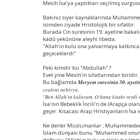
Mesih İsa'ya yaptıkları seçilmiş vurgus
Bakınız siyer kaynaklarında Muhammed'
isimden ziyade Hristolojik bir sıfattır.
Burada Cin suresinin 19. ayetine bak
kadû yekûnûne aleyhi libeda.
"Allah'ın kulu ona yalvarmaya kalkınca
geçeceklerdi"
Peki kimdir bu "Abdullah" ?
Evet yine Mesih'in sıfatlarından biridir.
Bu bağlamda
Meryem suresinin 30. ayeti
cealeni nebiyya.
"Ben Allah'ın kuluyum. O bana kitabı verdi 
İsa'nın Bebeklik İncili'n de (Arapça ola
geçer. Kısacası Arap Hristiyanların İsa i
Ne derler Müslümanlar ; Muhammeden
İslam dünyası bunu "Muhammed onun k
doğrusu "Allah'ın kulu ve elçisi övülme