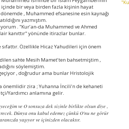
ilen Muhammed isminde bir İslam Peygamberinin
"Ku
içinde bir veya birden fazla kişinin hayat
dıgı dönemde , Muhammed efsanesine esin kaynağı
atıldığını yazmıştım.
biliyorum . "Kur'an-da Muhammed ve Ahmed
ir kanıttır" yönünde itirazlar bunlar.
fattır. Özellikle Hicaz Yahudileri için önem
dilen sahte Mesih Mamet'ten bahsetmiştim ,
ladığını söylemiştim.
iyor , doğrudur ama bunlar Hristolojik
 önemlidir zira ; Yuhanna İncili'n de kehaneti
atçi/Yardımcı anlamına gelir.
eceğim ve O sonsuza dek sizinle birlikte olsun diye ,
verecek. Dünya onu kabul edemez çünkü O'nu ne görür
aranızda yaşıyor ve içinizden olacaktır.