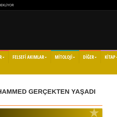
 BEKLİYOR
R
FELSEFİ AKIMLAR
MİTOLOJİ
DİĞER
KİTAP
HAMMED GERÇEKTEN YAŞADI