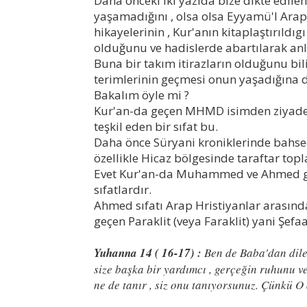
Daha önceki iki yazıda bize dikte ed
yaşamadığını , olsa olsa Eyyamü'l Arap 
hikayelerinin , Kur'anın kitaplaştırıl
olduğunu ve hadislerde abartılarak anl
Buna bir takım itirazların olduğunu 
terimlerinin geçmesi onun yaşadığına da
Bakalım öyle mi ?
Kur'an-da geçen MHMD isimden ziyade sı
teşkil eden bir sıfat bu.
Daha önce Süryani kroniklerinde bahse
özellikle Hicaz bölgesinde taraftar top
Evet Kur'an-da Muhammed ve Ahmed geç
sıfatlardır.
Ahmed sıfatı Arap Hristiyanlar arasında
geçen Paraklit (veya Faraklit) yani Şefa
Yuhanna 14 ( 16-17) :
Ben de Baba'dan diley
size başka bir yardımcı , gerçeğin ruhunu 
ne de tanır , siz onu tanıyorsunuz. Çünkü O 