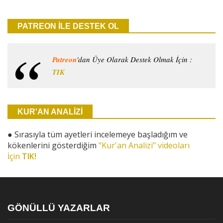
PATREON İLE DESTEK OL
Patreon
'dan Üye Olarak Destek Olmak İçin :
TIK
KUR'AN ANALİZİ
●
Sırasıyla tüm ayetleri incelemeye başladığım ve
kökenlerini gösterdiğim
"Kur'an Analizi" videoları
İçin
TIK!
GÖNÜLLÜ YAZARLAR