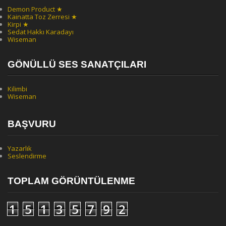
Demon Product ★
Kainatta Toz Zerresi ★
Kirpi ★
Sedat Hakkı Karadayı
Wiseman
GÖNÜLLÜ SES SANATÇILARI
Kilimbi
Wiseman
BAŞVURU
Yazarlık
Seslendirme
TOPLAM GÖRÜNTÜLENME
1
5
1
3
5
7
9
2