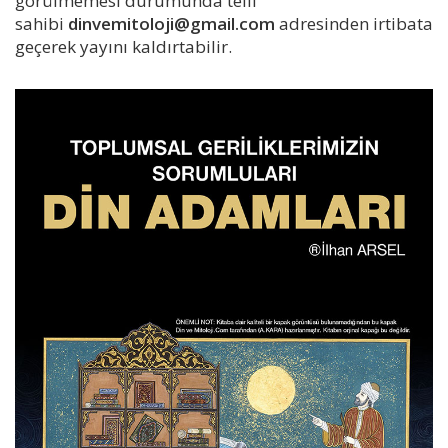
görülmemesi durumunda telif
sahibi
dinvemitoloji@gmail.com
adresinden irtibata
geçerek yayını kaldırtabilir.