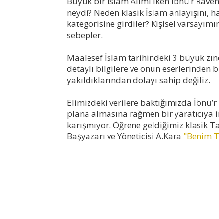
Büyük bir İslam Âlimi iken İbnü’r Raven
neydi? Neden klasik İslam anlayışını, h
kategorisine girdiler? Kişisel varsayı
sebepler.
Maalesef İslam tarihindeki 3 büyük zın
detaylı bilgilere ve onun eserlerinden b
yakıldıklarından dolayı sahip değiliz.
Elimizdeki verilere baktığımızda İbnü’r 
plana almasına rağmen bir yaratıcıya i
karışmıyor. Öğrene geldiğimiz klasik Tan
Başyazarı ve Yöneticisi A.Kara
"Benim 