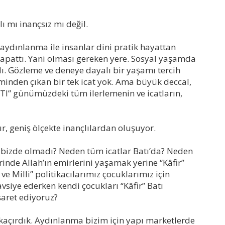
 mı inançsız mı değil.
ydınlanma ile insanlar dini pratik hayattan
kapattı. Yani olması gereken yere. Sosyal yaşamda
ı. Gözleme ve deneye dayalı bir yaşamı tercih
minden çıkan bir tek icat yok. Ama büyük deccal,
TI” günümüzdeki tüm ilerlemenin ve icatların,
, geniş ölçekte inançlılardan oluşuyor.
bizde olmadı? Neden tüm icatlar Batı’da? Neden
nde Allah’ın emirlerini yaşamak yerine “Kâfir”
 ve Milli” politikacılarımız çocuklarımız için
vsiye ederken kendi çocukları “Kâfir” Batı
şaret ediyoruz?
kaçırdık. Aydınlanma bizim için yapı marketlerde