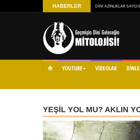
DİNİ AZINLIKLAR SAYGI
HABERLER
⟰
YOUTUBE
VİDEOLAR
DİNLE
YEŞİL YOL MU? AKLIN Y