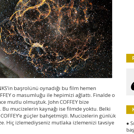
HANKS’in başrolünü oynadığı bu film hemen
OFFEY o masumluğu ile hepimizi ağlattı. Finalde o
rünce mutlu olmuştuk. John COFFEY bize
. Bu mucizelerin kaynağı ise filmde yoktu. Belki
hn COFFEY’e güçler bahşetmişti. Mucizelerin günlük
ize. Hiç izlemediyseniz mutlaka izlemenizi tavsiye
●
S
baş