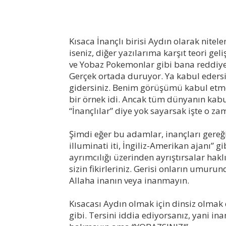
Kısaca İnançlı birisi Aydın olarak nitele
iseniz, diğer yazılarıma karşıt teori ge
ve Yobaz Pokemonlar gibi bana reddiyel
Gerçek ortada duruyor. Ya kabul edersi
gidersiniz. Benim görüşümü kabul etme
bir örnek idi. Ancak tüm dünyanın kabul 
“İnançlılar” diye yok sayarsak işte o z
Şimdi eğer bu adamlar, inançları gereği 
illuminati iti, İngiliz-Amerikan ajanı” g
ayrımcılığı üzerinden ayrıştırsalar hak
sizin fikirleriniz. Gerisi onların umurun
Allaha inanın veya inanmayın.
Kısacası Aydın olmak için dinsiz olmak 
gibi. Tersini iddia ediyorsanız, yani in