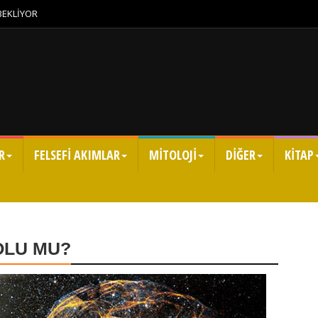
 BEKLİYOR
R
FELSEFİ AKIMLAR
MİTOLOJİ
DİĞER
KİTAP
OLU MU?