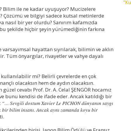
"Ku
n? Bilim ile ne kadar uyuşuyor? Mucizelere
? Çözümü ve bilgiyi sadece kutsal metinlerde
ya nasıl bir yer olurdu? Sanırım kafamızda
r bu şekilde hiçbir şeyin yürümediğinin farkına
 varsayımsal hayattan sıyrılarak, bilimin ve aklın
r. Tüm önyargılar, rivayetler ve vahye dayalı
i kullanılabilir mi? Belirli çevrelerde en çok
inançlı olacaksın hem de aydın olacaksın.
n güzel cevabı Prof. Dr. A. Celal ŞENGÖR hocamız
r ve bunu kendisi de ifade eder. Ancak katıldığı bir
:
“… Sevgili dostum Xavier Le PICHON dünyanın saygı
k bir bilim insanı. Ancak aynı zamanda koyu bir
i.
ikçilerinden birisi. Japon Bilim Ödülü ve Fransız