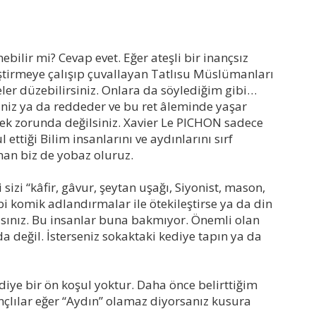
nebilir mi? Cevap evet. Eğer ateşli bir inançsız
liştirmeye çalışıp çuvallayan Tatlısu Müslümanları
er düzebilirsiniz. Onlara da söylediğim gibi…
niz ya da reddeder ve bu ret âleminde yaşar
k zorunda değilsiniz. Xavier Le PICHON sadece
ettiği Bilim insanlarını ve aydınlarını sırf
aman biz de yobaz oluruz.
sizi “kâfir, gâvur, şeytan uşağı, Siyonist, mason,
ibi komik adlandırmalar ile ötekileştirse ya da din
lısınız. Bu insanlar buna bakmıyor. Önemli olan
da değil. İsterseniz sokaktaki kediye tapın ya da
diye bir ön koşul yoktur. Daha önce belirttiğim
ançlılar eğer “Aydın” olamaz diyorsanız kusura