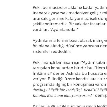
Peki, bu mucizeler akla ne kadar yatkı
inanarak yaşarsak medeniyet gelişir mi
ararsak, gerisine kafa yormaz isek dün
şekillendiremedik. Bir vakitler insanla
vardılar. “Aydınlandılar”
Aydınlanma terimi basit olarak inanç ve
ön plana alındığı düşünce yapısına deni
sistemler reddedilir.
Peki, inançlı bir insan için “Aydın” tabir
tartışılan konulardan biridir bu. “Hem 
İmkânsız!” derler. Aslında bu hususta e
veriyor. Bilindiği üzere kendisi ateistti
programda ilginç bir konuşması vardır
duyduğu büyük bir Jeofizikçi. Kendisi büyü
Katolik. Ben bunu anlayamıyorum!”
demişt
Xavier Le PICHON dünyanın sayılı Jeofiz