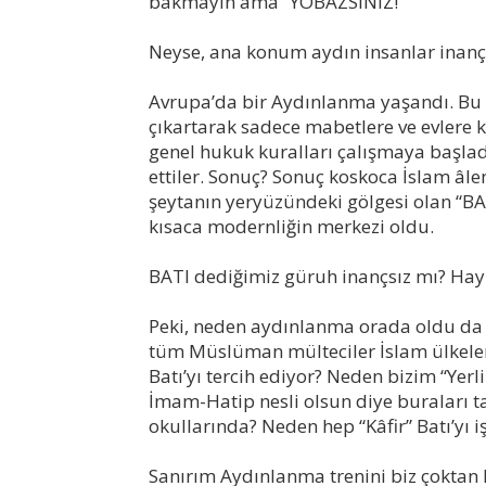
bakmayın ama “YOBAZSINIZ!”
Neyse, ana konum aydın insanlar inançlı
Avrupa’da bir Aydınlanma yaşandı. Bu a
çıkartarak sadece mabetlere ve evlere 
genel hukuk kuralları çalışmaya başlad
ettiler. Sonuç? Sonuç koskoca İslam âle
şeytanın yeryüzündeki gölgesi olan “BA
kısaca modernliğin merkezi oldu.
BATI dediğimiz güruh inançsız mı? Hayır
Peki, neden aydınlanma orada oldu da 
tüm Müslüman mülteciler İslam ülkeleri
Batı’yı tercih ediyor? Neden bizim “Yerli
İmam-Hatip nesli olsun diye buraları ta
okullarında? Neden hep “Kâfir” Batı’yı i
Sanırım Aydınlanma trenini biz çoktan 