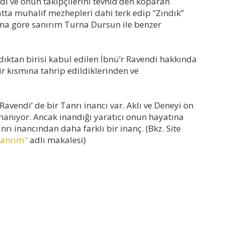
di ve onun takipçilerini tevhid’den koparan
atta muhalif mezhepleri dahi terk edip “Zındık”
mıma göre sanırım Turna Dursun ile benzer
dıktan birisi kabul edilen İbnü’r Ravendi hakkında
ir kısmına tahrip edildiklerinden ve
Ravendi’ de bir Tanrı inancı var. Aklı ve Deneyi ön
nanıyor. Ancak inandığı yaratıcı onun hayatına
rı inancından daha farklı bir inanç. (Bkz. Site
Tanrım"
adlı makalesi)