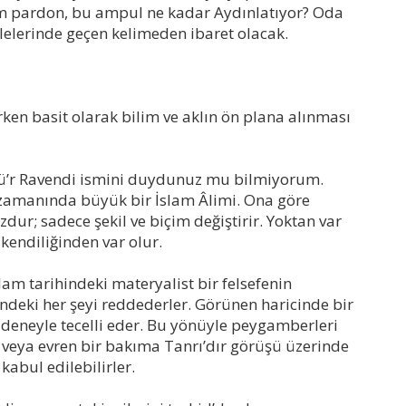
m pardon, bu ampul ne kadar Aydınlatıyor? Oda
lelerinde geçen kelimeden ibaret olacak.
en basit olarak bilim ve aklın ön plana alınması
İbnü’r Ravendi ismini duydunuz mu bilmiyorum.
 zamanında büyük bir İslam Âlimi. Ona göre
ur; sadece şekil ve biçim değiştirir. Yoktan var
kendiliğinden var olur.
lam tarihindeki materyalist bir felsefenin
ndeki her şeyi reddederler. Görünen haricinde bir
 deneyle tecelli eder. Bu yönüyle peygamberleri
n veya evren bir bakıma Tanrı’dır görüşü üzerinde
abul edilebilirler.