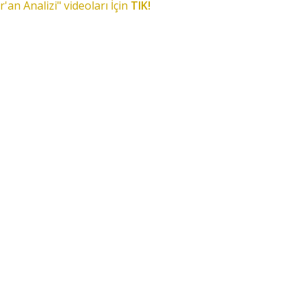
r'an Analizi" videoları İçin
TIK!