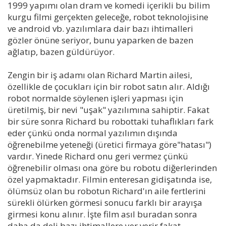
1999 yapımı olan dram ve komedi içerikli bu bilim
kurgu filmi gerçekten geleceğe, robot teknolojisine
ve android vb. yazılımlara dair bazı ihtimalleri
gözler önüne seriyor, bunu yaparken de bazen
ağlatıp, bazen güldürüyor.
Zengin bir iş adamı olan Richard Martin ailesi,
özellikle de çocukları için bir robot satın alır. Aldığı
robot normalde söylenen işleri yapması için
üretilmiş, bir nevi "uşak" yazılımına sahiptir. Fakat
bir süre sonra Richard bu robottaki tuhaflıkları fark
eder çünkü onda normal yazılımın dışında
öğrenebilme yeteneği (üretici firmaya göre"hatası")
vardır. Yinede Richard onu geri vermez çünkü
öğrenebilir olması ona göre bu robotu diğerlerinden
özel yapmaktadır. Filmin enteresan gidişatında ise,
ölümsüz olan bu robotun Richard'ın aile fertlerini
sürekli ölürken görmesi sonucu farklı bir arayışa
girmesi konu alınır. İşte film asıl buradan sonra
daha da deli bazı ihtimallere yer verir fakat