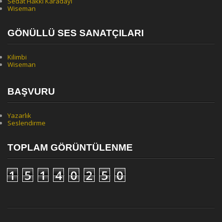
Sedat Hakkı Karadayı
Wiseman
GÖNÜLLÜ SES SANATÇILARI
Kilimbi
Wiseman
BAŞVURU
Yazarlık
Seslendirme
TOPLAM GÖRÜNTÜLENME
1
5
1
4
0
2
5
0