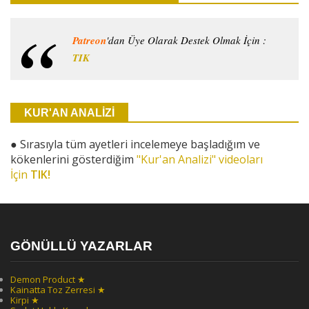
Patreon
'dan Üye Olarak Destek Olmak İçin :
TIK
KUR'AN ANALİZİ
●
Sırasıyla tüm ayetleri incelemeye başladığım ve
kökenlerini gösterdiğim
"Kur'an Analizi" videoları
İçin
TIK!
GÖNÜLLÜ YAZARLAR
Demon Product ★
Kainatta Toz Zerresi ★
Kirpi ★