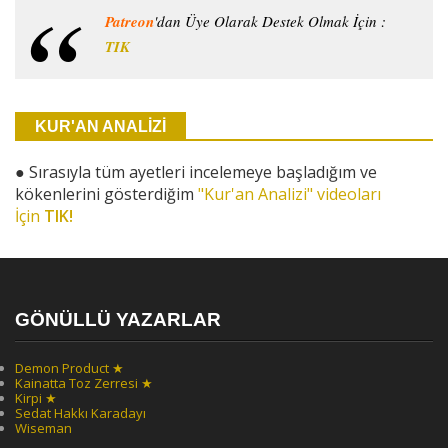
Patreon
'dan Üye Olarak Destek Olmak İçin :
TIK
KUR'AN ANALİZİ
●
Sırasıyla tüm ayetleri incelemeye başladığım ve
kökenlerini gösterdiğim
"Kur'an Analizi" videoları
İçin
TIK!
GÖNÜLLÜ YAZARLAR
Demon Product ★
Kainatta Toz Zerresi ★
Kirpi ★
Sedat Hakkı Karadayı
Wiseman