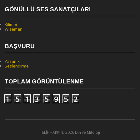
GÖNÜLLÜ SES SANATÇILARI
Kilimbi
Wiseman
BAŞVURU
Yazarlık
Seslendirme
TOPLAM GÖRÜNTÜLENME
1
5
1
3
5
9
5
2
TELİF HAKKI ©
2026 Din ve Mitoloji