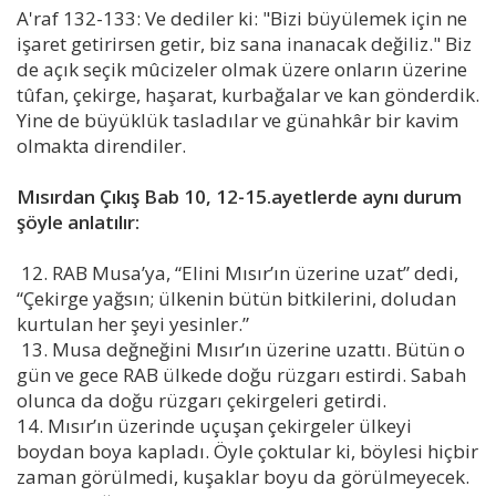
A'raf 132-133: Ve dediler ki: "Bizi büyülemek için ne
işaret getirirsen getir, biz sana inanacak değiliz." Biz
de açık seçik mûcizeler olmak üzere onların üzerine
tûfan, çekirge, haşarat, kurbağalar ve kan gönderdik.
Yine de büyüklük tasladılar ve günahkâr bir kavim
olmakta direndiler.
Mısırdan Çıkış Bab 10, 12-15.ayetlerde aynı durum
şöyle anlatılır:
12. RAB Musa’ya, “Elini Mısır’ın üzerine uzat” dedi,
“Çekirge yağsın; ülkenin bütün bitkilerini, doludan
kurtulan her şeyi yesinler.”
13. Musa değneğini Mısır’ın üzerine uzattı. Bütün o
gün ve gece RAB ülkede doğu rüzgarı estirdi. Sabah
olunca da doğu rüzgarı çekirgeleri getirdi.
14. Mısır’ın üzerinde uçuşan çekirgeler ülkeyi
boydan boya kapladı. Öyle çoktular ki, böylesi hiçbir
zaman görülmedi, kuşaklar boyu da görülmeyecek.