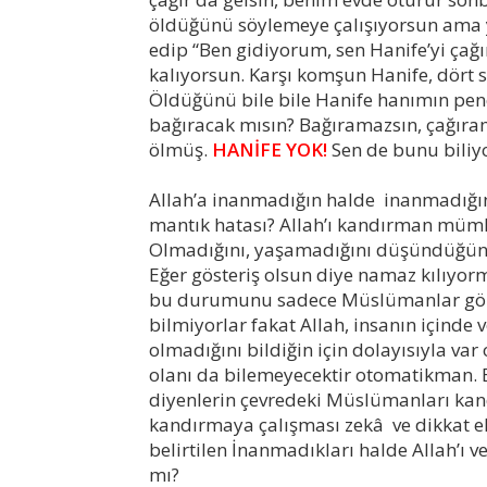
öldüğünü söylemeye çalışıyorsun ama ya
edip “Ben gidiyorum, sen Hanife’yi çağı
kalıyorsun. Karşı komşun Hanife, dört 
Öldüğünü bile bile Hanife hanımın pen
bağıracak mısın? Bağıramazsın, çağıram
ölmüş.
HANİFE YOK!
Sen de bunu biliy
Allah’a inanmadığın halde inanmadığın A
mantık hatası? Allah’ı kandırman mümkü
Olmadığını, yaşamadığını düşündüğün b
Eğer gösteriş olsun diye namaz kılıyo
bu durumunu sadece Müslümanlar görü
bilmiyorlar fakat Allah, insanın içinde v
olmadığını bildiğin için dolayısıyla var
olanı da bilemeyecektir otomatikman. 
diyenlerin çevredeki Müslümanları kand
kandırmaya çalışması zekâ ve dikkat eks
belirtilen İnanmadıkları halde Allah’ı 
mı?