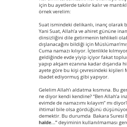
için bu ayetlerde takılır kalır ve mantı
örnek verelim:
Suat ismindeki delikanlı, inanç olarak 
Yani Suat, Allah’a ve ahiret gününe ina
dinsizliğini dile getirmenin tehlikeli ol
dışlanacağını bildiği için Müslüman’mı
Cuma namazı kılıyor. İçtenlikle kılmıyo
geldiğinde evde yiyip içiyor fakat topl
yapıp akşam ezanına kadar dışarıda hiç
ayete göre bu kişi çevresindeki kişile
ibadet ediyormuş gibi yapıyor.
Gelelim Allah’ı aldatma kısmına. Bu gen
ne diyor kendi kendine? “Ben Allah’a 
evimde de namazımı kılayım” mı diyor? E
ihtimal bile olsa gördüğünü düşünüyor
demektir. Bu durumda Bakara Suresi 8’
halde…”
deyiminin kullanılmaması gere