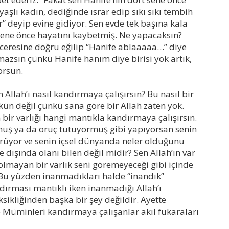
şlı kadın, dediğinde ısrar edip sıkı sıkı tembih
r” deyip evine gidiyor. Sen evde tek başına kala
sene önce hayatını kaybetmiş. Ne yapacaksın?
ceresine doğru eğilip “Hanife ablaaaaa…” diye
azsın çünkü Hanife hanım diye birisi yok artık,
orsun.
llah’ı nasıl kandırmaya çalışırsın? Bu nasıl bir
n değil çünkü sana göre bir Allah zaten yok.
ir varlığı hangi mantıkla kandırmaya çalışırsın.
rmuş ya da oruç tutuyormuş gibi yapıyorsan senin
yor ve senin içsel dünyanda neler olduğunu
e dışında olanı bilen değil midir? Sen Allah’ın var
 olmayan bir varlık seni göremeyeceği gibi içinde
Bu yüzden inanmadıkları halde “inandık”
ırması mantıklı iken inanmadığı Allah’ı
ikliğinden başka bir şey değildir. Ayette
ve Müminleri kandırmaya çalışanlar akıl fukaraları