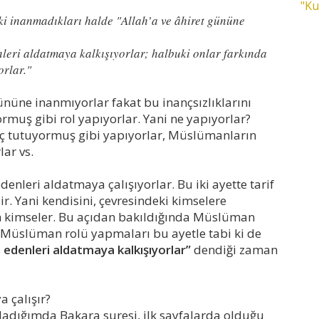
"Ku
ki inanmadıkları halde "Allah’a ve âhiret gününe
nleri aldatmaya kalkışıyorlar; halbuki onlar farkında
orlar."
gününe inanmıyorlar fakat bu inançsızlıklarını
ormuş gibi rol yapıyorlar. Yani ne yapıyorlar?
ç tutuyormuş gibi yapıyorlar, Müslümanların
ar vs.
denleri aldatmaya çalışıyorlar. Bu iki ayette tarif
ir. Yani kendisini, çevresindeki kimselere
 kimseler. Bu açıdan bakıldığında Müslüman
 Müslüman rolü yapmaları bu ayetle tabi ki de
an edenleri aldatmaya kalkışıyorlar”
dendiği zaman
a çalışır?
ladığımda Bakara suresi, ilk sayfalarda olduğu