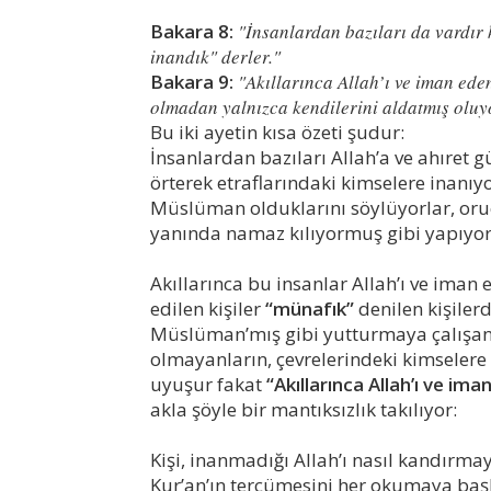
Bakara 8:
"İnsanlardan bazıları da vardır 
inandık" derler."
Bakara 9:
"Akıllarınca Allah’ı ve iman ede
olmadan yalnızca kendilerini aldatmış oluy
Bu iki ayetin kısa özeti şudur:
İnsanlardan bazıları Allah’a ve ahıret 
örterek etraflarındaki kimselere inanıy
Müslüman olduklarını söylüyorlar, oru
yanında namaz kılıyormuş gibi yapıyorl
Akıllarınca bu insanlar Allah’ı ve iman e
edilen kişiler
“münafık”
denilen kişilerd
Müslüman’mış gibi yutturmaya çalışan
olmayanların, çevrelerindeki kimselere
uyuşur fakat
“Akıllarınca Allah’ı ve im
akla şöyle bir mantıksızlık takılıyor:
Kişi, inanmadığı Allah’ı nasıl kandırmay
Kur’an’ın tercümesini her okumaya baş