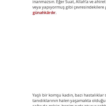
inanmazsın. Eğer Suat, Allah’a ve ahir
veya yapıyormuş gibi çevresindekiler
günahkârdır.
Yaşlı bir komşu kadın, bazı hastalıklar
tanıdıklarının halen yaşamakta olduğun
çağır da gelsin, benim evde oturur sohb