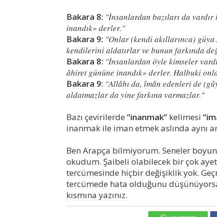
Bakara 8:
"İnsanlardan bazıları da vardır 
inandık» derler."
Bakara 9:
"Onlar (kendi akıllarınca) güya 
kendilerini aldatırlar ve bunun farkında değ
Bakara 8:
"İnsanlardan öyle kimseler vardı
âhiret gününe inandık» derler. Halbuki onlar
Bakara 9:
"Allâhı da, îmân edenleri de (gû
aldatmazlar da yine farkına varmazlar."
Bazı çevirilerde
“inanmak”
kelimesi
“im
inanmak ile iman etmek aslında aynı an
Ben Arapça bilmiyorum. Seneler boyunc
okudum. Şaibeli olabilecek bir çok ayet
tercümesinde hiçbir değişiklik yok. G
tercümede hata olduğunu düşünüyorsan
kısmına yazınız.