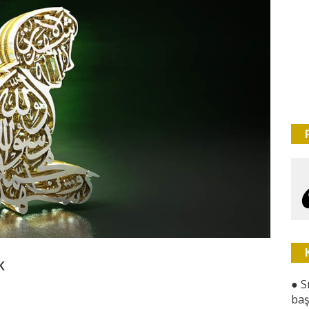
K
●
S
baş