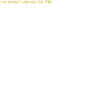
r'an Analizi" videoları İçin
TIK!