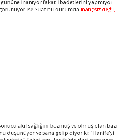
et gününe inanıyor fakat ibadetlerini yapmıyor
e görünüyor ise Suat bu durumda
inançsız değil,
 sonucu akıl sağlığını bozmuş ve ölmüş olan bazı
u düşünüyor ve sana gelip diyor ki: “Hanife’yi
et ederiz.” Fakat sen Hanife’nin dört sene önce