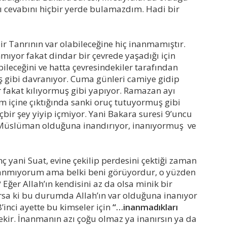
klı cevabını hiçbir yerde bulamazdım. Hadi bir
bir Tanrının var olabileceğine hiç inanmamıştır.
nmıyor fakat dindar bir çevrede yaşadığı için
abileceğini ve hatta çevresindekiler tarafından
ş gibi davranıyor. Cuma günleri camiye gidip
r fakat kılıyormuş gibi yapıyor. Ramazan ayı
um içine çıktığında sanki oruç tutuyormuş gibi
bir şey yiyip içmiyor. Yani Bakara suresi 9’uncu
ri Müslüman olduğuna inandırıyor, inanıyormuş ve
ç yani Suat, evine çekilip perdesini çektiği zaman
inanmıyorum ama belki beni görüyordur, o yüzden
ğer Allah’ın kendisini az da olsa minik bir
sa ki bu durumda Allah’ın var olduğuna inanıyor
inci ayette bu kimseler için
“…inanmadıkları
kir. İnanmanın azı çoğu olmaz ya inanırsın ya da