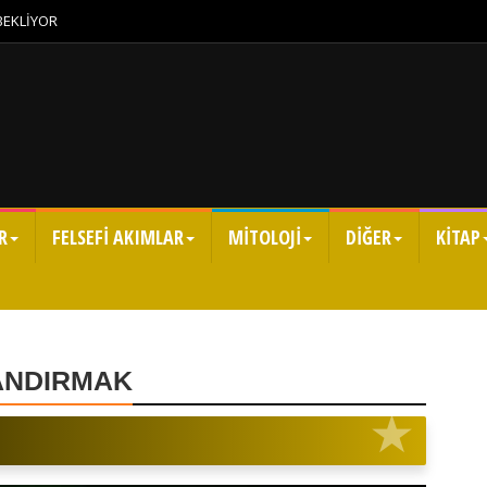
 BEKLİYOR
R
FELSEFİ AKIMLAR
MİTOLOJİ
DİĞER
KİTAP
KANDIRMAK