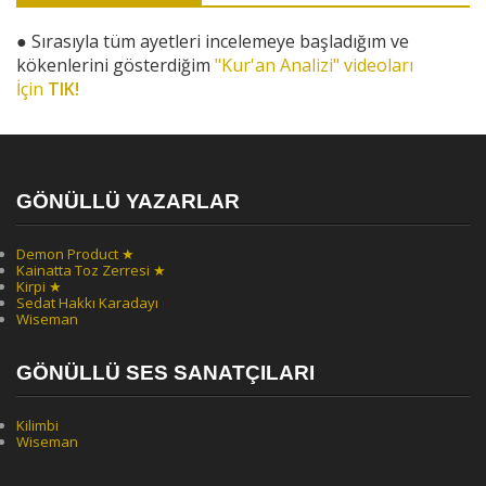
●
Sırasıyla tüm ayetleri incelemeye başladığım ve
kökenlerini gösterdiğim
"Kur'an Analizi" videoları
İçin
TIK!
GÖNÜLLÜ YAZARLAR
Demon Product ★
Kainatta Toz Zerresi ★
Kirpi ★
Sedat Hakkı Karadayı
Wiseman
GÖNÜLLÜ SES SANATÇILARI
Kilimbi
Wiseman