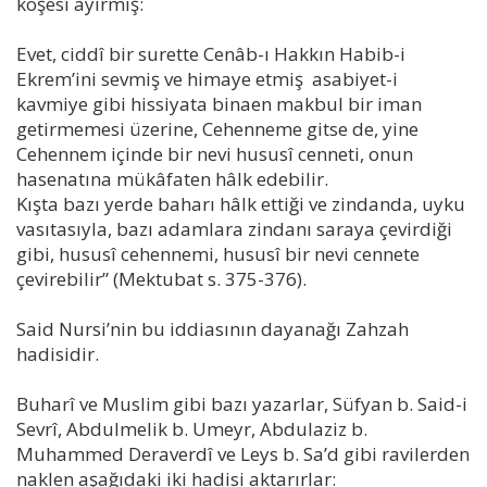
köşesi ayırmış:
Evet, ciddî bir surette Cenâb-ı Hakkın Habib-i
Ekrem’ini sevmiş ve himaye etmiş asabiyet-i
kavmiye gibi hissiyata binaen makbul bir iman
getirmemesi üzerine, Cehenneme gitse de, yine
Cehennem içinde bir nevi hususî cenneti, onun
hasenatına mükâfaten hâlk edebilir.
Kışta bazı yerde baharı hâlk ettiği ve zindanda, uyku
vasıtasıyla, bazı adamlara zindanı saraya çevirdiği
gibi, hususî cehennemi, hususî bir nevi cennete
çevirebilir” (Mektubat s. 375-376).
Said Nursi’nin bu iddiasının dayanağı Zahzah
hadisidir.
Buharî ve Muslim gibi bazı yazarlar, Süfyan b. Said-i
Sevrî, Abdulmelik b. Umeyr, Abdulaziz b.
Muhammed Deraverdî ve Leys b. Sa’d gibi ravilerden
naklen aşağıdaki iki hadisi aktarırlar: