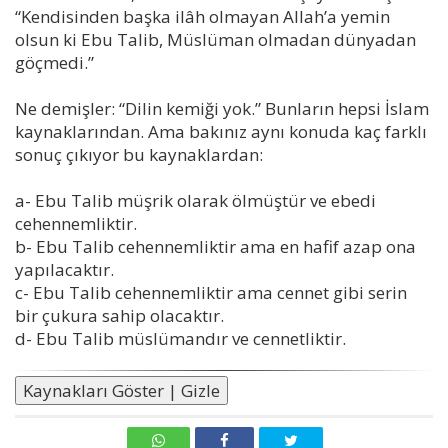
“Kendisinden başka ilâh olmayan Allah’a yemin
olsun ki Ebu Talib, Müslüman olmadan dünyadan
göçmedi.”
Ne demişler: “Dilin kemiği yok.” Bunların hepsi İslam
kaynaklarından. Ama bakınız aynı konuda kaç farklı
sonuç çıkıyor bu kaynaklardan:
a- Ebu Talib müşrik olarak ölmüştür ve ebedi
cehennemliktir.
b- Ebu Talib cehennemliktir ama en hafif azap ona
yapılacaktır.
c- Ebu Talib cehennemliktir ama cennet gibi serin
bir çukura sahip olacaktır.
d- Ebu Talib müslümandır ve cennetliktir.
Kaynakları Göster | Gizle