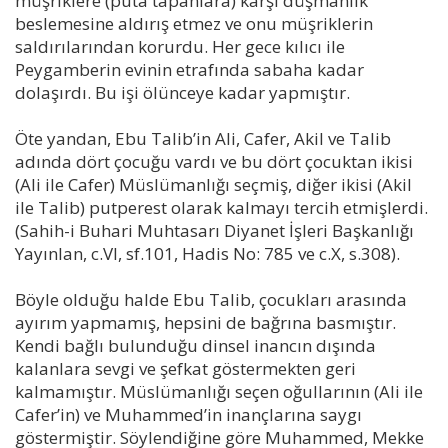
müşriklere (puta tapanlara) karşı düşmanlık
beslemesine aldırış etmez ve onu müşriklerin
saldırılarından korurdu. Her gece kılıcı ile
Peygamberin evinin etrafında sabaha kadar
dolaşırdı. Bu işi ölünceye kadar yapmıştır.
Öte yandan, Ebu Talib’in Ali, Cafer, Akil ve Talib
adında dört çocuğu vardı ve bu dört çocuktan ikisi
(Ali ile Cafer) Müslümanlığı seçmiş, diğer ikisi (Akil
ile Talib) putperest olarak kalmayı tercih etmişlerdi.
(Sahih-i Buhari Muhtasarı Diyanet İşleri Başkanlığı
Yayınlan, c.VI, sf.101, Hadis No: 785 ve c.X, s.308).
Böyle olduğu halde Ebu Talib, çocukları arasında
ayırım yapmamış, hepsini de bağrına basmıştır.
Kendi bağlı bulunduğu dinsel inancın dışında
kalanlara sevgi ve şefkat göstermekten geri
kalmamıştır. Müslümanlığı seçen oğullarının (Ali ile
Cafer’in) ve Muhammed’in inançlarına saygı
göstermiştir. Söylendiğine göre Muhammed, Mekke