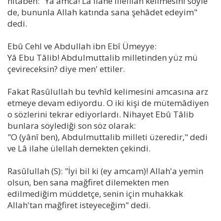
hitaben: "Yâ amca! Lâ ilahe illefilah kelimesini söyle
de, bununla Allah katında sana şehâdet edeyim"
dedi.
Ebû Cehl ve Abdullah ibn Ebî Ümeyye:
Yâ Ebu Tâlib! Abdulmuttalib milletinden yüz mü
çevireceksin? diye men' ettiler.
Fakat Rasûlullah bu tevhîd kelimesini amcasına arz
etmeye devam ediyordu. O iki kişi de mütemâdiyen
o sözlerini tekrar ediyorlardı. Nihayet Ebû Tâlib
bunlara söylediği son söz olarak:
"O (yânî ben), Abdulmuttalib milleti üzeredir," dedi
ve Lâ ilahe ülellah demekten çekindi.
Rasûlullah (S): "İyi bil ki (ey amcam)! Allah'a yemin
olsun, ben sana mağfiret dilemekten men
edilmediğim müddetçe, senin için muhakkak
Allah'tan mağfiret isteyeceğim" dedi.