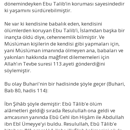
dönemindeyken Ebu Talib’in koruması sayesindedir
ki yaşamını sürdürebilmiştir.
Ne var ki kendisine babalık eden, kendisini
ölümlerden koruyan Ebu Talib’i, İslamdan başka bir
inançta öldü diye, cehennemlik bilmiştir. Ve
Müslüman kişilerin de kendisi gibi yapmaları için,
yani Müslüman imanında ölmeyen ana, babaları ve
yakınları hakkında mağfiret dilememeleri için
Allah'ın Tevbe suresi 113.ayeti gönderdiğini
söylemiştir.
Bu olay Buhari'nin bir hadisinde şöyle geçer (Buhari,
Bab 80, hadis 114):
İbn Şihâb şöyle demiştir: Ebû Tâlib'e ölüm
alâmetleri geldiği sırada Resulullah ona geldi ve
amcasının yanında Ebû Cehl ibn Hişâm ile Abdullah
ibn Ebî Ümeyye'yi buldu. Resulullah, Ebû Tâlib'e