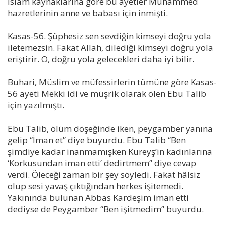
İslam kaynaklarına göre bu ayetler Muhammed
hazretlerinin anne ve babası için inmişti.
Kasas-56. Şüphesiz sen sevdiğin kimseyi doğru yola
iletemezsin. Fakat Allah, dilediği kimseyi doğru yola
eriştirir. O, doğru yola gelecekleri daha iyi bilir.
Buhari, Müslim ve müfessirlerin tümüne göre Kasas-
56 ayeti Mekki idi ve müşrik olarak ölen Ebu Talib
için yazılmıştı.
Ebu Talib, ölüm döşeğinde iken, peygamber yanına
gelip “İman et” diye buyurdu. Ebu Talib “Ben
şimdiye kadar inanmamışken Kureyş’in kadınlarına
‘Korkusundan iman etti’ dedirtmem” diye cevap
verdi. Öleceği zaman bir şey söyledi. Fakat hâlsiz
olup sesi yavaş çıktığından herkes işitemedi.
Yakınında bulunan Abbas Kardeşim iman etti
dediyse de Peygamber “Ben işitmedim” buyurdu.