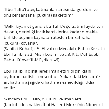
“Ebu Talib’i ateş katmanları arasında gördüm ve
onu bir zahzaha (çukura) naklettim.”
“Belki kıyamet günü Ebu Talib’e şefaatim fayda verir
de onu, derinliği incik kemiklerine kadar olmakla
birlikte beynini kaynatan ateşten bir zahzaha
(çukura) koyarlar.”
(Sahih-i Buharî, c.5, Ebvab-u Menakıb, Bab-u Kıssat-i
Ebî Ta-lib, s.52, Mısır basımı ve c.8, Kitab'ul-Edeb,
Bab-u Künyet'il-Müşrik, s.46)
Ebu Talib’in diriltilerek iman ettirildiğini dahi
uyduran hadisler mevcuttur. Yukarıdaki Müslim’e
ait hadisin aşağıdaki hadisle neshedildiği iddia
edilir:
“Amcam Ebu Talib, diriltildi ve iman etti.”
(Kurtubi’den naklen İbni Hacer-i Mekki’nin Nimet-ül-