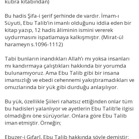
kübra kitabından)
Bu hadis Şifa-i şerif şerhinde de vardır. İmam-ı
Süyuti, Ebu Talib’in imanlı olduğunu iddia eden bir
kitap yazıp, 12 hadis âliminin ismini vererek
uydurmasını ispatlamaya kalkışmıştır. (Mirat-ül
harameyn s.1096-1112)
Tabi bunların inandıkları Allah’ı mı yoksa insanları
mı kandırmaya çalıştıkları hakkında bir yorumda
bulunamıyoruz. Ama Ebu Talib gibi bir insana
imansızlığı ve ebedi cehennemi yakıştıramadıkları ve
omuzlarında bir yük gibi durduğu anlaşılıyor.
Bu yük, özellikle Şiileri rahatsız ettiğinden onlar tüm
bu hadisleri yalanlıyor ve ayetlerin Ebu Talib’le ilgisi
olmadığını öne sürüyorlar. Onlara göre Ebu Talib
iman etmiştir. Örneğin;
Ebuzer-i Gıfarî, Ebu Talib hakkında şöyle demiştir: