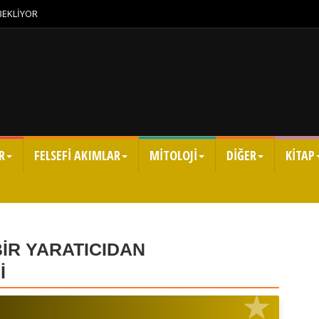
 BEKLİYOR
R
FELSEFİ AKIMLAR
MİTOLOJİ
DİĞER
KİTAP
BİR YARATICIDAN
İ