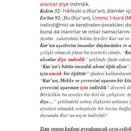
alsınlar diye
indirdik.
Kalem 52:
Hâlbuki o (Kur’an), âlemler iç
En’âm 92:
Bu (Kur´an),
Ümmü´l-kurâ (Me
indirdiğimiz ve kendinden öncekileri do
buna da inanırlar ve onlar namazlarını
Acaba yukarıdaki bütün Ayetler Kur’an’ın i
Kur’an ayetlerini insanlar düşünsünler ve ak
çelişki olmazdı fakat bu ayetteki cümle, “
Ku
alsınlar
diye
indirdik
” şeklinde ifade edere
“
Kur’an’ı bütün insanlık alemi öğüt alsın
” 
için
ancak
bir öğüttür
” ifadesi kullanılara
“
Kur’an, Mekke ve çevresini uyaran bir kit
çevresini uyarman
için
indirdik
” diyerek di
Böylelikle bu ayetler bir biri ile çelişiyor. Ay
diye…
” şeklindeki sebep ilişkisini anlatan 
ayetleri olmadık sebeplerle bir birine bağl
durumda Kur’an niçin indirildi?
Zina yapan kadına uygulanacak ceza çelişk