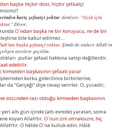
ndan başka hiçbir dost, hiçbir şefaatçi
mısınız?
erinden hariç şefaatçi yoktur
demiyor. “
Sizin için
oktur
.” Diyor.
urunda
O´ndan başka ne bir koruyucu, ne de bir
kleştirse bile kabul edilmez…
llah’tan başka şefaatçi yoktur.
Şimdi de sadece Allah’ın
çelişen ayetlere geçelim.
tıkları putlar şefaat hakkına sahip değillerdir.
aat edebilir.
ği kimseden başkasının şefaati yarar
alplerinden korku giderilince birbirlerine,
ar da “Gerçeği” diye cevap verirler. O, yücedir,
i ve sözünden razı olduğu kimseden başkasının
yeri altı gün içinde (altı evrede) yaratan, sonra
zene koyan Allah’tır.
O´nun izni olmaksızın, hiç
Allah’tır. O hâlde O´na kulluk edin. Hâlâ