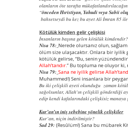
olanların öte tarafta mükafatlandırılacağın
“
önceden Hıristiyan, Yahudi veya Sabii ol
bahsetseydi bu kez bu ayet Ali İmran 85 ile
Kötülük kimden gelir çelişkisi
İnsanların başına gelen kötülük kimdendir?
Nisa 78:
Nerede olursanız olun, sağlam 
ölüm size ulaşacaktır. Onlara bir iyilik g
kötülük gelirse, “Bu, senin yüzündendir
Allah’tandır.
” Bu topluma ne oluyor ki,
Nisa 79:
Sana ne iyilik gelirse Allah’ta
Muhammed!) Seni insanlara bir peygamb
Bu iki çelişkili ayeti okunduğu zaman kötül
sağolsunlar, Allah’ın çelişkili gönderdiği a
edip kendi kafalarındaki çelişkisiz manaya 
Kur’an’ın iniş sebebine yönelik çelişkiler
Kur’an, niçin indirilmiştir?
Sad 29:
(Resûlüm!) Sana bu mübarek Kita