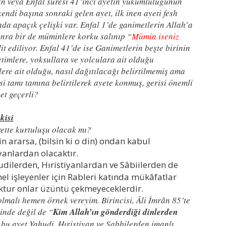
tin veya Enfal suresi 41’inci ayetin yükümlülüğünün
ndi başına sonraki gelen ayet, ilk inen ayeti fesh
nda apaçık çelişki var. Enfal 1’de ganimetlerin Allah’a
onra bir de müminlere korku salınıp “
Mümin iseniz
it ediliyor. Enfal 41’de ise Ganimetlerin beşte birinin
timlere, yoksullara ve yolculara ait olduğu
ere ait olduğu, nasıl dağıtılacağı belirtilmemiş ama
 tamı tamına belirtilerek ayete konmuş, gerisi önemli
yet geçerli?
kisi
rette kurtuluşu olacak mı?
 ararsa, (bilsin ki o din) ondan kabul
anlardan olacaktır.
dilerden, Hıristiyanlardan ve Sâbiilerden de
el işleyenler için Rableri katında mükâfatlar
oktur onlar üzüntü çekmeyeceklerdir.
 olmalı hemen örnek vereyim. Birincisi, Âli İmrân 85’te
linde değil de “
Kim Allah’ın gönderdiği dinlerden
ı bu ayet Yahudi, Hıristiyan ve Sabbilerden imanlı