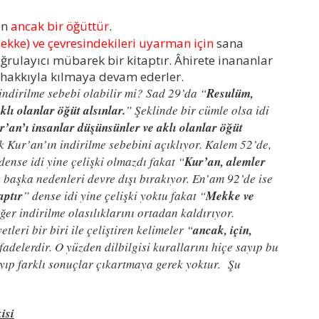
in
ancak bir öğüttür
.
kke) ve çevresindekileri uyarman için
sana
ğrulayıcı mübarek bir kitaptır. Âhirete inananlar
 hakkıyla kılmaya devam ederler.
ndirilme sebebi olabilir mi? Sad 29’da “
Resulüm,
lı olanlar öğüt alsınlar.
” Şeklinde bir cümle olsa idi
r’an’ı insanlar düşünsünler ve aklı olanlar öğüt
k Kur’an’ın indirilme sebebini açıklıyor. Kalem 52’de,
dense idi yine çelişki olmazdı fakat “
Kur’an, alemler
k başka nedenleri devre dışı bırakıyor. En’am 92’de ise
aptır
” dense idi yine çelişki yoktu fakat “
Mekke ve
ğer indirilme olasılıklarını ortadan kaldırıyor.
etleri bir biri ile çeliştiren kelimeler “
ancak, için,
ifadelerdir. O yüzden dilbilgisi kurallarını hiçe sayıp bu
ayıp farklı sonuçlar çıkartmaya gerek yoktur. Şu
isi