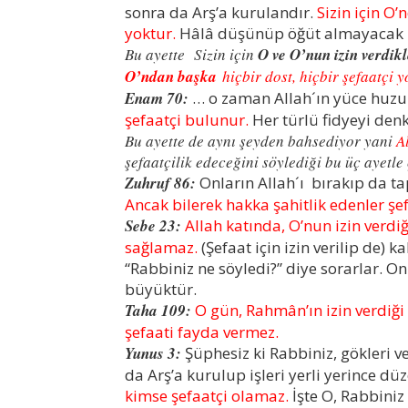
sonra da Arş’a kurulandır.
Sizin için O’
yoktur.
Hâlâ düşünüp öğüt almayacak 
Bu ayette Sizin için
O ve O’nun izin verdikl
O’ndan başka
hiçbir dost, hiçbir şefaatçi y
Enam 70:
… o zaman Allah´ın yüce huz
şefaatçi bulunur.
Her türlü fidyeyi den
Bu ayette de aynı şeyden bahsediyor yani
A
şefaatçilik edeceğini söylediği bu üç ayetle 
Zuhruf 86:
Onların Allah´ı bırakıp da tap
Ancak bilerek hakka şahitlik edenler şef
Sebe 23:
Allah katında, O’nun izin verdi
sağlamaz.
(Şefaat için izin verilip de) k
“Rabbiniz ne söyledi?” diye sorarlar. Onl
büyüktür.
Taha 109:
O gün, Rahmân’ın izin verdiğ
şefaati fayda vermez.
Yunus 3:
Şüphesiz ki Rabbiniz, gökleri ve 
da Arş’a kurulup işleri yerli yerince dü
kimse şefaatçi olamaz.
İşte O, Rabbiniz 