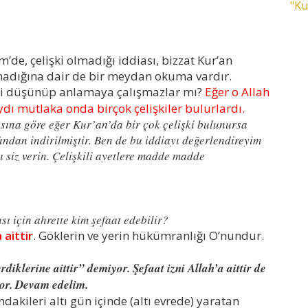
"Ku
m’de, çelişki olmadığı iddiası, bizzat Kur’an
lmadığına dair de bir meydan okuma vardır.
ibi düşünüp anlamaya çalışmazlar mı?
Eğer o Allah
ydı mutlaka onda birçok çelişkiler bulurlardı.
asına göre eğer Kur’an’da bir çok çelişki bulunursa
ından indirilmiştir. Ben de bu iddiayı değerlendireyim
ı siz verin. Çelişkili ayetlere madde madde
 için ahrette kim şefaat edebilir?
 aittir
. Göklerin ve yerin hükümranlığı O’nundur.
rdiklerine aittir” demiyor. Şefaat izni Allah’a aittir de
yor. Devam edelim.
ındakileri altı gün içinde (altı evrede) yaratan