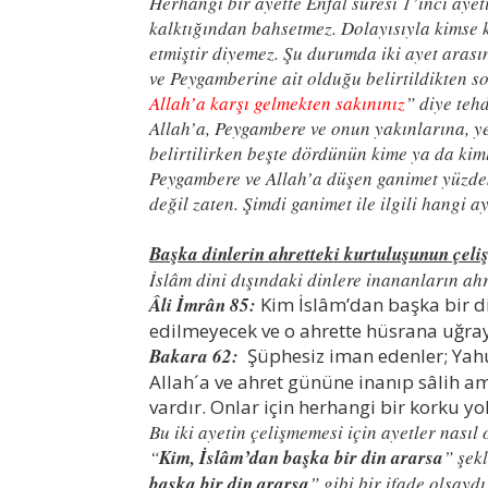
Herhangi bir ayette Enfal suresi 1’inci aye
kalktığından bahsetmez. Dolayısıyla kimse ke
etmiştir diyemez. Şu durumda iki ayet arası
ve Peygamberine ait olduğu belirtildikten s
Allah’a karşı gelmekten sakınınız
” diye tehd
Allah’a, Peygambere ve onun yakınlarına, ye
belirtilirken beşte dördünün kime ya da kiml
Peygambere ve Allah’a düşen ganimet yüzdesi
değil zaten. Şimdi ganimet ile ilgili hangi a
Başka dinlerin ahretteki kurtuluşunun çeliş
İslâm dini dışındaki dinlere inananların ah
Âli İmrân 85:
Kim İslâm’dan başka bir din
edilmeyecek ve o ahrette hüsrana uğray
Bakara 62:
Şüphesiz iman edenler; Yahu
Allah´a ve ahret gününe inanıp sâlih am
vardır. Onlar için herhangi bir korku y
Bu iki ayetin çelişmemesi için ayetler nasıl
“
Kim, İslâm’dan başka bir din ararsa
” şek
başka bir din ararsa
” gibi bir ifade olsayd