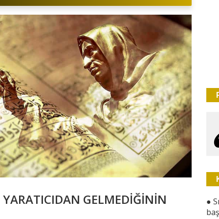
R YARATICIDAN GELMEDİĞİNİN
●
S
baş