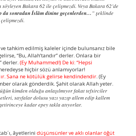
ı söyleyen Bakara 62 ile çelişmezdi. Veya Bakara 62’de
up da sonradan İslâm dinine geçenlerden…
” şeklinde
 çelişmezdi.
ve tahkim edilmiş kaleler içinde bulunsanız bile
elirse, “Bu, Allah’tandır” derler. Onlara bir
” derler.
(Ey Muhammed!) De ki: “Hepsi
 neredeyse hiçbir sözü anlamıyorlar!
ndır. Sana ne kötülük gelirse kendindendir
. (Ey
er olarak gönderdik. Şahit olarak Allah yeter.
üğün kimden olduğu anlaşılmıyor fakat tefsirciler
yetleri, sayfalar dolusu yazı yazıp allem edip kallem
getirinceye kadar epey takla atıyorlar.
b´ı, âyetlerini
düşünsünler ve aklı olanlar öğüt