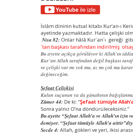
İslâm dininin kutsal kitabı Kur’an-ı Keri
ayetinde yazmaktadır. Hatta çelişki o
Nisa 82:
Onlar hâlâ Kur´an´ı gereği g
´tan başkası tarafından indirilmiş olsa
Bu ayette açıkça görülüyor ki Allah’ın iddi
Kur’an Allah tarafından değil başkası taraf
ve çelişki var mı yok mu, az mı çok mu karar
değineceğim.
Şefaat Çelişkisi
Kulun suçunun ya da günahının bağışlanması
Zümer 44:
De ki: “
Şefaat tümüyle Allah’a
Sonra yalnız O’na döndürüleceksiniz.”
Bu ayette “Şefaat Allah’a ve Allah’ın izin ve
demiyor. “Şefaat tümüyle Allah’a aittir”di
Secde 4:
Allah, gökleri ve yeri, ikisi aras