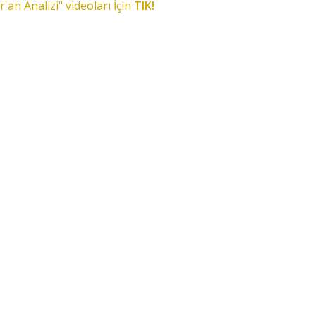
r'an Analizi" videoları İçin
TIK!