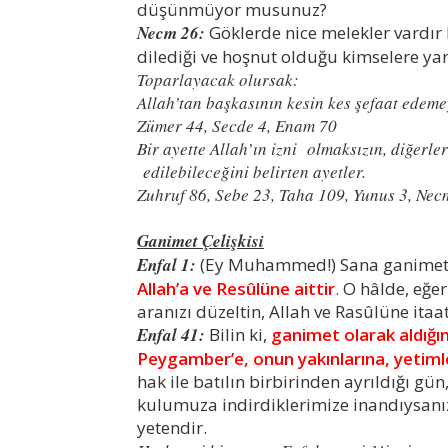
düşünmüyor musunuz?
Necm 26:
Göklerde nice melekler vardır 
dilediği ve hoşnut olduğu kimselere yar
Toparlayacak olursak:
Allah’tan başkasının kesin kes şefaat edeme
Zümer 44, Secde 4, Enam 70
Bir ayette Allah’ın izni olmaksızın, diğerler
edilebileceğini belirten ayetler.
Zuhruf 86, Sebe 23, Taha 109, Yunus 3, Nec
Ganimet Çelişkisi
Enfal 1:
(Ey Muhammed!) Sana ganimetler
Allah’a ve Resûlüne aittir
.
O hâlde, eğer
aranızı düzeltin, Allah ve Rasûlüne itaat
Enfal 41:
Bilin ki,
ganimet olarak aldığın
Peygamber’e, onun yakınlarına, yetimler
hak ile batılın birbirinden ayrıldığı gün
kulumuza indirdiklerimize inandıysanız 
yetendir.