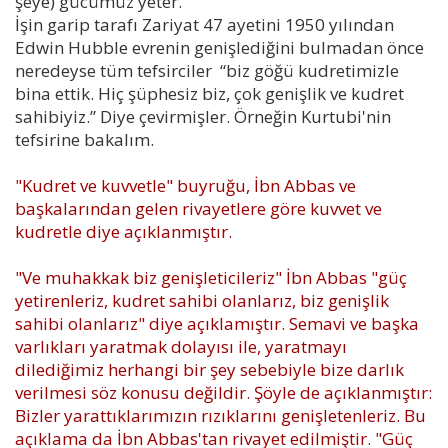
şeye) gücümüz yeter.
İşin garip tarafı Zariyat 47 ayetini 1950 yılından
Edwin Hubble evrenin genişlediğini bulmadan önce
neredeyse tüm tefsirciler “biz göğü kudretimizle
bina ettik. Hiç şüphesiz biz, çok genişlik ve kudret
sahibiyiz.” Diye çevirmişler. Örneğin Kurtubi'nin
tefsirine bakalım.
"Kudret ve kuvvetle" buyruğu, İbn Abbas ve
başkalarından gelen rivayetlere göre kuvvet ve
kudretle diye açıklanmıştır.
"Ve muhakkak biz genişleticileriz" İbn Abbas "güç
yetirenleriz, kudret sahibi olanlarız, biz genişlik
sahibi olanlarız" diye açıklamıştır. Semavi ve başka
varlıkları yaratmak dolayısı ile, yaratmayı
dilediğimiz herhangi bir şey sebebiyle bize darlık
verilmesi söz konusu değildir. Şöyle de açıklanmıştır:
Bizler yarattıklarımızın rızıklarını genişletenleriz. Bu
açıklama da İbn Abbas'tan rivayet edilmiştir. "Güç