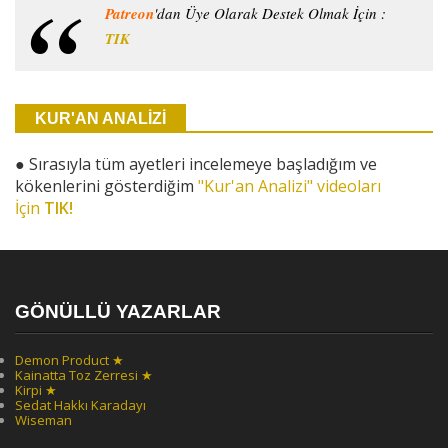
Patreon
'dan Üye Olarak Destek Olmak İçin :
TIK
KUR'AN ANALİZİ
●
Sırasıyla tüm ayetleri incelemeye başladığım ve
kökenlerini gösterdiğim
"Kur'an Analizi" videoları
İçin
TIK!
GÖNÜLLÜ YAZARLAR
Demon Product ★
Kainatta Toz Zerresi ★
Kirpi ★
Sedat Hakkı Karadayı
Wiseman