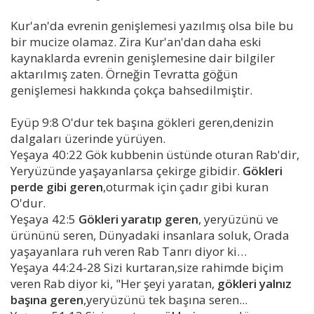
Kur'an'da evrenin genişlemesi yazılmış olsa bile bu
bir mucize olamaz. Zira Kur'an'dan daha eski
kaynaklarda evrenin genişlemesine dair bilgiler
aktarılmış zaten. Örneğin Tevratta göğün
genişlemesi hakkında çokça bahsedilmiştir.
Eyüp 9:8 O'dur tek başına gökleri geren,denizin
dalgaları üzerinde yürüyen.
Yeşaya 40:22 Gök kubbenin üstünde oturan Rab'dir,
Yeryüzünde yaşayanlarsa çekirge gibidir.
Gökleri
perde gibi geren
,oturmak için çadır gibi kuran
O'dur.
Yeşaya 42:5
Gökleri yaratıp geren
, yeryüzünü ve
ürününü seren, Dünyadaki insanlara soluk, Orada
yaşayanlara ruh veren Rab Tanrı diyor ki…
Yeşaya 44:24-28 Sizi kurtaran,size rahimde biçim
veren Rab diyor ki, "Her şeyi yaratan,
gökleri yalnız
başına geren
,yeryüzünü tek başına seren...