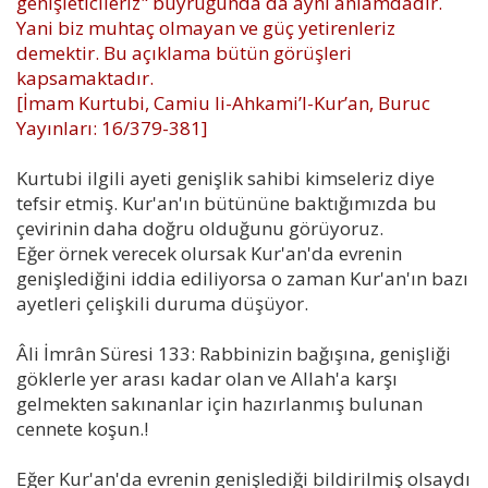
genişleticileriz" buyruğunda da aynı anlamdadır.
Yani biz muhtaç olmayan ve güç yetirenleriz
demektir. Bu açıklama bütün görüşleri
kapsamaktadır.
[İmam Kurtubi, Camiu li-Ahkami’l-Kur’an, Buruc
Yayınları: 16/379-381]
Kurtubi ilgili ayeti genişlik sahibi kimseleriz diye
tefsir etmiş. Kur'an'ın bütününe baktığımızda bu
çevirinin daha doğru olduğunu görüyoruz.
Eğer örnek verecek olursak Kur'an'da evrenin
genişlediğini iddia ediliyorsa o zaman Kur'an'ın bazı
ayetleri çelişkili duruma düşüyor.
Âli İmrân Süresi 133: Rabbinizin bağışına, genişliği
göklerle yer arası kadar olan ve Allah'a karşı
gelmekten sakınanlar için hazırlanmış bulunan
cennete koşun.!
Eğer Kur'an'da evrenin genişlediği bildirilmiş olsaydı