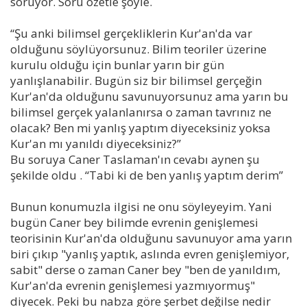
soruyor. Soru özetle şöyle.
“Şu anki bilimsel gerçekliklerin Kur'an'da var
olduğunu söylüyorsunuz. Bilim teoriler üzerine
kurulu olduğu için bunlar yarın bir gün
yanlışlanabilir. Bugün siz bir bilimsel gerçeğin
Kur'an'da olduğunu savunuyorsunuz ama yarın bu
bilimsel gerçek yalanlanırsa o zaman tavrınız ne
olacak? Ben mi yanlış yaptım diyeceksiniz yoksa
Kur'an mı yanıldı diyeceksiniz?”
Bu soruya Caner Taslaman'ın cevabı aynen şu
şekilde oldu . “Tabi ki de ben yanlış yaptım derim”
Bunun konumuzla ilgisi ne onu söyleyeyim. Yani
bugün Caner bey bilimde evrenin genişlemesi
teorisinin Kur'an'da olduğunu savunuyor ama yarın
biri çıkıp "yanlış yaptık, aslında evren genişlemiyor,
sabit" derse o zaman Caner bey "ben de yanıldım,
Kur'an'da evrenin genişlemesi yazmıyormuş"
diyecek. Peki bu nabza göre şerbet değilse nedir