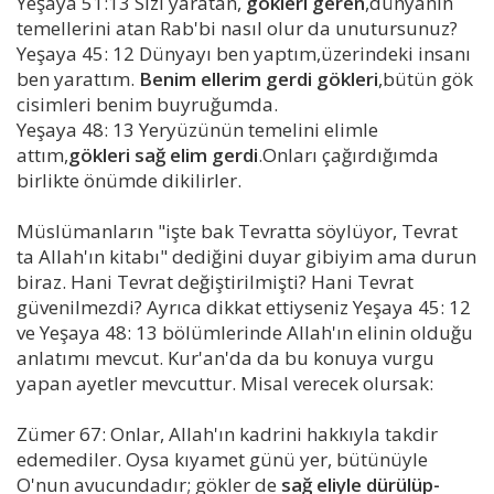
Yeşaya 51:13 Sizi yaratan,
gökleri geren
,dünyanın
temellerini atan Rab'bi nasıl olur da unutursunuz?
Yeşaya 45: 12 Dünyayı ben yaptım,üzerindeki insanı
ben yarattım.
Benim ellerim gerdi gökleri
,bütün gök
cisimleri benim buyruğumda.
Yeşaya 48: 13 Yeryüzünün temelini elimle
attım,
gökleri sağ elim gerdi
.Onları çağırdığımda
birlikte önümde dikilirler.
Müslümanların "işte bak Tevratta söylüyor, Tevrat
ta Allah'ın kitabı" dediğini duyar gibiyim ama durun
biraz. Hani Tevrat değiştirilmişti? Hani Tevrat
güvenilmezdi? Ayrıca dikkat ettiyseniz Yeşaya 45: 12
ve Yeşaya 48: 13 bölümlerinde Allah'ın elinin olduğu
anlatımı mevcut. Kur'an'da da bu konuya vurgu
yapan ayetler mevcuttur. Misal verecek olursak:
Zümer 67: Onlar, Allah'ın kadrini hakkıyla takdir
edemediler. Oysa kıyamet günü yer, bütünüyle
O'nun avucundadır; gökler de
sağ eliyle dürülüp-