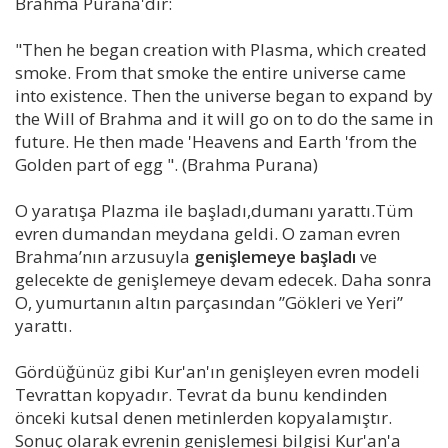
Brahma Purana'dır:
"Then he began creation with Plasma, which created
smoke. From that smoke the entire universe came
into existence. Then the universe began to expand by
the Will of Brahma and it will go on to do the same in
future. He then made 'Heavens and Earth 'from the
Golden part of egg ". (Brahma Purana)
O yaratışa Plazma ile başladı,dumanı yarattı.Tüm
evren dumandan meydana geldi. O zaman evren
Brahma’nın arzusuyla
genişlemeye başladı
ve
gelecekte de genişlemeye devam edecek. Daha sonra
O, yumurtanın altın parçasından ”Gökleri ve Yeri”
yarattı.
Gördüğünüz gibi Kur'an'ın genişleyen evren modeli
Tevrattan kopyadır. Tevrat da bunu kendinden
önceki kutsal denen metinlerden kopyalamıştır.
Sonuç olarak evrenin genişlemesi bilgisi Kur'an'a