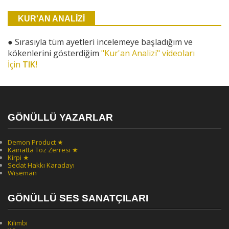
KUR'AN ANALİZİ
●
Sırasıyla tüm ayetleri incelemeye başladığım ve
kökenlerini gösterdiğim
"Kur'an Analizi" videoları
İçin
TIK!
GÖNÜLLÜ YAZARLAR
Demon Product ★
Kainatta Toz Zerresi ★
Kirpi ★
Sedat Hakkı Karadayı
Wiseman
GÖNÜLLÜ SES SANATÇILARI
Kilimbi