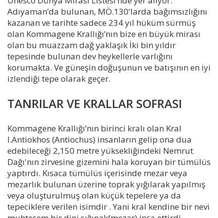
Unesco Dünya Mirası Listesi‘nde yer alıyor.
Adıyaman’da bulunan, MÖ.130'larda bağımsızlığını
kazanan ve tarihte sadece 234 yıl hüküm sürmüş
olan Kommagene Krallığı’nın bize en büyük mirası
olan bu muazzam dağ yaklaşık İki bin yıldır
tepesinde bulunan dev heykellerle varlığını
korumakta. Ve güneşin doğuşunun ve batışının en iyi
izlendiği tepe olarak geçer.
TANRILAR VE KRALLAR SOFRASI
Kommagene Krallığı’nın birinci kralı olan Kral
I.Antiokhos (Antiochus) insanların gelip ona dua
edebileceği 2,150 metre yüksekliğindeki Nemrut
Dağı'nın zirvesine gizemini hala koruyan bir tümülüs
yaptırdı. Kısaca tümülüs içerisinde mezar veya
mezarlık bulunan üzerine toprak yığılarak yapılmış
veya oluşturulmuş olan küçük tepelere ya da
tepeciklere verilen isimdir . Yani kral kendine bir nevi
muhteşem bir dini sığınak(mezar) inşa ettirdi.