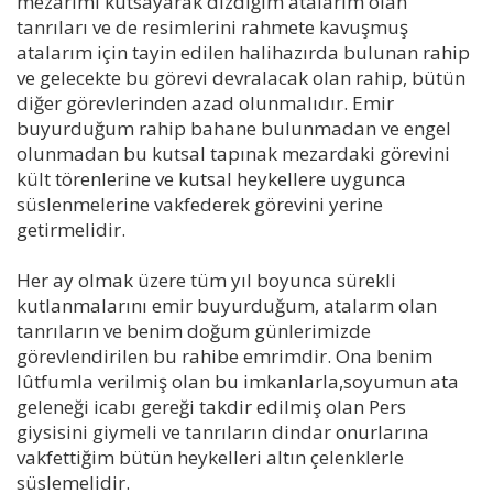
mezarımı kutsayarak dizdiğim atalarım olan
tanrıları ve de resimlerini rahmete kavuşmuş
atalarım için tayin edilen halihazırda bulunan rahip
ve gelecekte bu görevi devralacak olan rahip, bütün
diğer görevlerinden azad olunmalıdır. Emir
buyurduğum rahip bahane bulunmadan ve engel
olunmadan bu kutsal tapınak mezardaki görevini
kült törenlerine ve kutsal heykellere uygunca
süslenmelerine vakfederek görevini yerine
getirmelidir.
Her ay olmak üzere tüm yıl boyunca sürekli
kutlanmalarını emir buyurduğum, atalarm olan
tanrıların ve benim doğum günlerimizde
görevlendirilen bu rahibe emrimdir. Ona benim
lûtfumla verilmiş olan bu imkanlarla,soyumun ata
geleneği icabı gereği takdir edilmiş olan Pers
giysisini giymeli ve tanrıların dindar onurlarına
vakfettiğim bütün heykelleri altın çelenklerle
süslemelidir.