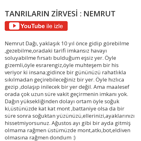
TANRILARIN ZİRVESİ : NEMRUT
Nemrut Dağı, yaklaşık 10 yıl önce gidip görebilme
,gezebilme,oradaki tarifi imkansız havayı
soluyabilme fırsatı bulduğum eşsiz yer. Öyle
gizemli,öyle esrarengiz,öyle muhteşem bir his
veriyor ki insana;gidince bir gününüzü rahatlıkla
sıkılmadan geçirebileceğiniz bir yer. Öyle hızlıca
gezip ,dolaşıp inilecek bir yer değil. Ama maalesef
orada çok uzun süre vakit geçirmenin imkanı yok.
Dağın yüksekliğinden dolayı ortam öyle soğuk
ki,üstünüzde kat kat mont ,battaniye olsa da bir
süre sonra soğuktan yüzünüzü,ellerinizi,ayaklarınızı
hissetmiyorsunuz. Ağustos ayı gibi bir ayda gitmiş
olmama rağmen üstümüzde mont,atkı,bot,eldiven
olmasına rağmen dondum :)