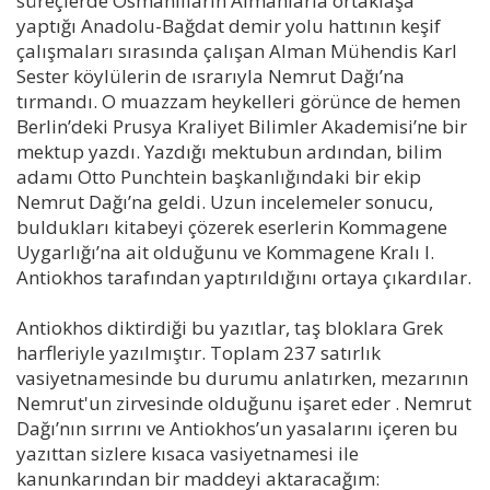
süreçlerde Osmanlıların Almanlarla ortaklaşa
yaptığı Anadolu-Bağdat demir yolu hattının keşif
çalışmaları sırasında çalışan Alman Mühendis Karl
Sester köylülerin de ısrarıyla Nemrut Dağı’na
tırmandı. O muazzam heykelleri görünce de hemen
Berlin’deki Prusya Kraliyet Bilimler Akademisi’ne bir
mektup yazdı. Yazdığı mektubun ardından, bilim
adamı Otto Punchtein başkanlığındaki bir ekip
Nemrut Dağı’na geldi. Uzun incelemeler sonucu,
buldukları kitabeyi çözerek eserlerin Kommagene
Uygarlığı’na ait olduğunu ve Kommagene Kralı I.
Antiokhos tarafından yaptırıldığını ortaya çıkardılar.
Antiokhos diktirdiği bu yazıtlar, taş bloklara Grek
harfleriyle yazılmıştır. Toplam 237 satırlık
vasiyetnamesinde bu durumu anlatırken, mezarının
Nemrut'un zirvesinde olduğunu işaret eder . Nemrut
Dağı’nın sırrını ve Antiokhos’un yasalarını içeren bu
yazıttan sizlere kısaca vasiyetnamesi ile
kanunkarından bir maddeyi aktaracağım: