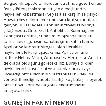
Bu gizemli tepede tümülüsün etrafında gezerken üst
üste yığılmış taşlardan oluşan o meşhur dev
heykeller, kabartmalar ve yazıtlar karşımıza çıkıyor.
Hayvan heykellerinden sonra sıra kral ve tanrılara
geliyor. Burası adeta Tanrılar’ın zirvesi ki buraya
çıktığınızda ; Önce Kral I. Antiokhos, Kommagene
Tanrıçası Fortuna, Yunan mitolojisinde tanrılar
tanrısı Zeus, güneşin, sanatın, şiirin kâhin tanrısı
Apollon ve kudretin simgesi olan Herakles
heykelleriyle karşılaşacaksınız. Ayrıca onlarla
birlikte Helios, Mitra, Oramasdes, Hermes ve Ares’in
de orada olduğunu göreceksiniz. Buraya dikilen
heykellerin hikayelerini ve anlamlarını ayrı ayrı
incelediğinizde hiçbirinin rastlantısal bir şekilde
yerleştirilmediğini, adeta krallığı kuş bakışı izleyerek
ömür boyu korumakla görevlendirildiklerini
anlayacaksınız.
GÜNEŞ'İN HAKİMİ NEMRUT