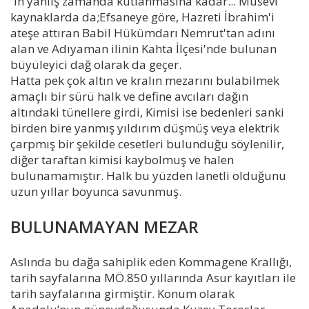
´in yanlış zamanda kutlanmasına kadar... Musevi
kaynaklarda da;Efsaneye göre, Hazreti İbrahim'i
ateşe attıran Babil Hükümdarı Nemrut'tan adını
alan ve Adıyaman ilinin Kahta İlçesi'nde bulunan
büyüleyici dağ olarak da geçer.
Hatta pek çok altın ve kralın mezarını bulabilmek
amaçlı bir sürü halk ve define avcıları dağın
altındaki tünellere girdi, Kimisi ise bedenleri sanki
birden bire yanmış yıldırım düşmüş veya elektrik
çarpmış bir şekilde cesetleri bulunduğu söylenilir,
diğer taraftan kimisi kaybolmuş ve halen
bulunamamıştır. Halk bu yüzden lanetli olduğunu
uzun yıllar boyunca savunmuş.
BULUNAMAYAN MEZAR
Aslında bu dağa sahiplik eden Kommagene Krallığı,
tarih sayfalarına MÖ.850 yıllarında Asur kayıtları ile
tarih sayfalarına girmiştir. Konum olarak