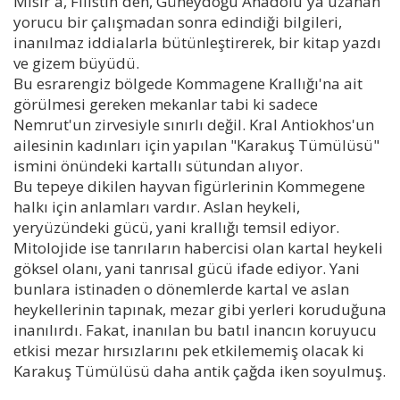
Mısır´a, Filistin´den, Güneydoğu Anadolu´ya uzanan
yorucu bir çalışmadan sonra edindiği bilgileri,
inanılmaz iddialarla bütünleştirerek, bir kitap yazdı
ve gizem büyüdü.
Bu esrarengiz bölgede Kommagene Krallığı'na ait
görülmesi gereken mekanlar tabi ki sadece
Nemrut'un zirvesiyle sınırlı değil. Kral Antiokhos'un
ailesinin kadınları için yapılan "Karakuş Tümülüsü"
ismini önündeki kartallı sütundan alıyor.
Bu tepeye dikilen hayvan figürlerinin Kommegene
halkı için anlamları vardır. Aslan heykeli,
yeryüzündeki gücü, yani krallığı temsil ediyor.
Mitolojide ise tanrıların habercisi olan kartal heykeli
göksel olanı, yani tanrısal gücü ifade ediyor. Yani
bunlara istinaden o dönemlerde kartal ve aslan
heykellerinin tapınak, mezar gibi yerleri koruduğuna
inanılırdı. Fakat, inanılan bu batıl inancın koruyucu
etkisi mezar hırsızlarını pek etkilememiş olacak ki
Karakuş Tümülüsü daha antik çağda iken soyulmuş.