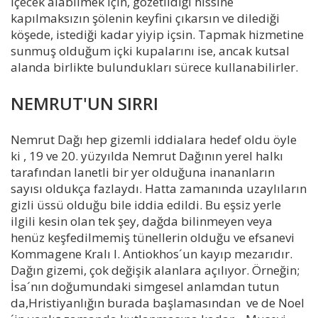
içecek alabilmek için, gözetildiği hissine
kapılmaksızın şölenin keyfini çıkarsın ve dilediği
köşede, istediği kadar yiyip içsin. Tapmak hizmetine
sunmuş olduğum içki kupalarını ise, ancak kutsal
alanda birlikte bulundukları sürece kullanabilirler.
NEMRUT'UN SIRRI
Nemrut Dağı hep gizemli iddialara hedef oldu öyle
ki , 19 ve 20. yüzyılda Nemrut Dağının yerel halkı
tarafından lanetli bir yer olduğuna inananların
sayısı oldukça fazlaydı. Hatta zamanında uzaylıların
gizli üssü olduğu bile iddia edildi. Bu eşsiz yerle
ilgili kesin olan tek şey, dağda bilinmeyen veya
henüz keşfedilmemiş tünellerin olduğu ve efsanevi
Kommagene Kralı I. Antiokhos´un kayıp mezarıdır.
Dağın gizemi, çok değişik alanlara açılıyor. Örneğin;
İsa´nın doğumundaki simgesel anlamdan tutun
da,Hristiyanlığın burada başlamasından ve de Noel