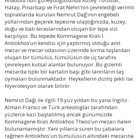
Anadolu’nun güneydoğusunda Kuzey Toroslar,
Hatay, Pınarbaşı ve Fırat Nehri’nin çevrelediği verimli
topraklarda kurulan Nemrut Dağ’ının engebeli
yollarından geçerek tepesine ulaştığınızda, kuzey,
doğu ve batı teraslarından oluşan bir tepe sizi
karşılıyor. Bu tepede Kommagene Kralı I.
Antiokhos‘un kendisi için yaptırmış olduğu anıt
mezar ve mezar odasının üzerinde kırma taşlardan
oluşan bir tümülüs, tümülüsün de üç tarafını
çevreleyen kutsal alanlar bulunuyor. Bu gizemli
mezarda tıpkı bir kartalın başı gibi tanrıların taş
oymaları bulunmaktadır. Heykellerin diziliş şekli ise
hiyerotesyon olarak bilinir.
Nemrut Dağı ile ilgili 19.yüz yıldan bu yana İngiliz-
Alman-Fransız ve Türk arkeologlar tarafından
yüzlerce kazı başlatılmış ancak günümüzde
Kommagene Kralı Antiokhos Theos’un mezarı halen
bulunamamıştır. Yani yıllarca süren bu çabalara
rağmen Antiokhos'un tümülüsün altındaki mezarına