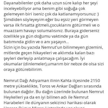
Dayanabilenler çok daha uzun süre kalıp her şeyi
inceleyebiliyor ama benim gibi soğuğa çok
gelemeyen biri iseniz çok da katlanamıyorsunuz :)
Şimdiden söyleyeyim eğer bu eşsiz yeri görmeyen
varsa ilk fırsatta gitmeli,çocuklarını götürmeli ve o
muazzam havayı solumalısınız. Buraya giderseniz
özellikle ya gün doğumu vaktinde ya da gün
batımında gidin ve o anı yaşayın...
Sizin için bu yazıda Nemrut'un bilinmeyen gizemini,
mitlerde geçen hikayeleri ve aklımda kalan bazı
şeyleri derleyip anlatmaya çalışacağım. İyi
okumalar (dinlemeler),umarım bir nebze de olsa sizi
oraya götürebilirim.
Nemrut Dağı Adıyaman ilinin Kahta ilçesinde 2150
metre yükseklikte, Toros ve Ankar Dağları sırasında
bulunan dağdır. Bu dağın üzerinde bulunan Nemrut
Heykelleri ya da en iyi bilinen adı ile Nemrut
Harabeleri ile dünyanın sekizinci harikası olarak