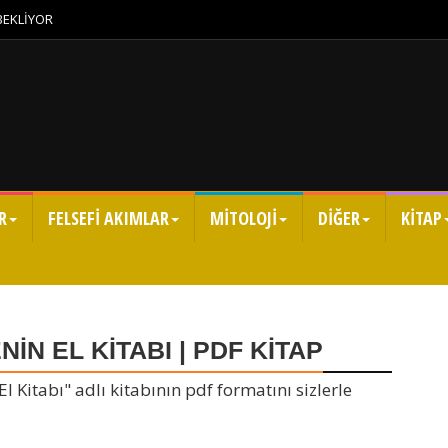
 BEKLİYOR
R
FELSEFİ AKIMLAR
MİTOLOJİ
DİĞER
KİTAP
N EL KİTABI | PDF KİTAP
l Kitabı" adlı kitabının pdf formatını sizlerle