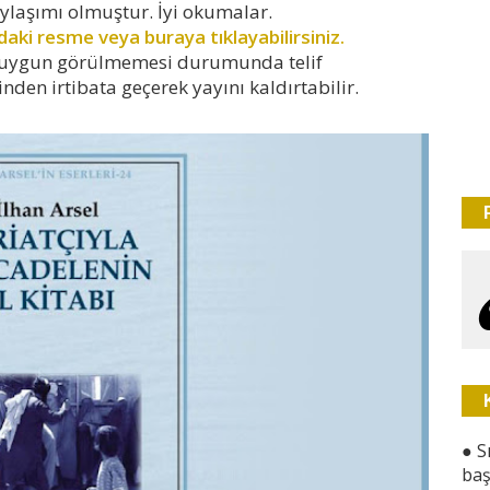
aylaşımı olmuştur. İyi okumalar.
aki resme veya buraya tıklayabilirsiniz.
ir, uygun görülmemesi durumunda telif
nden irtibata geçerek yayını kaldırtabilir.
●
S
baş