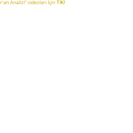
r'an Analizi" videoları İçin
TIK!