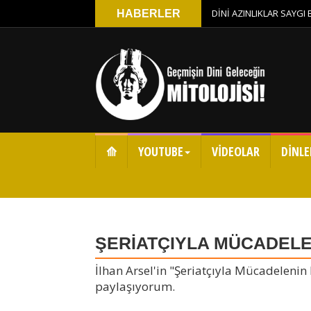
DİNİ AZINLIKLAR SAYGI
HABERLER
⟰
YOUTUBE
VİDEOLAR
DİNLE
ŞERİATÇIYLA MÜCADELENİ
İlhan Arsel'in "Şeriatçıyla Mücadelenin E
paylaşıyorum.