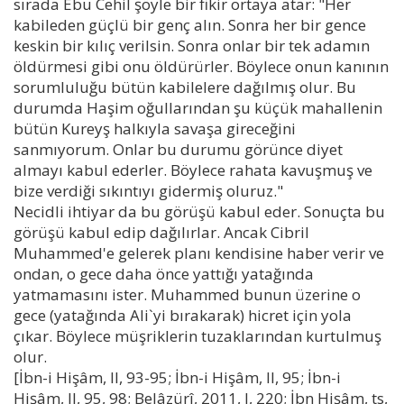
sırada Ebu Cehil şöyle bir fikir ortaya atar: "Her
kabileden güçlü bir genç alın. Sonra her bir gence
keskin bir kılıç verilsin. Sonra onlar bir tek adamın
öldürmesi gibi onu öldürürler. Böylece onun kanının
sorumluluğu bütün kabilelere dağılmış olur. Bu
durumda Haşim oğullarından şu küçük mahallenin
bütün Kureyş halkıyla savaşa gireceğini
sanmıyorum. Onlar bu durumu görünce diyet
almayı kabul ederler. Böylece rahata kavuşmuş ve
bize verdiği sıkıntıyı gidermiş oluruz."
Necidli ihtiyar da bu görüşü kabul eder. Sonuçta bu
görüşü kabul edip dağılırlar. Ancak Cibril
Muhammed'e gelerek planı kendisine haber verir ve
ondan, o gece daha önce yattığı yatağında
yatmamasını ister. Muhammed bunun üzerine o
gece (yatağında Ali`yi bırakarak) hicret için yola
çıkar. Böylece müşriklerin tuzaklarından kurtulmuş
olur.
[İbn-i Hişâm, II, 93-95; İbn-i Hişâm, II, 95; İbn-i
Hişâm, II, 95, 98; Belâzürî, 2011, I, 220; İbn Hişâm, ts,