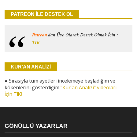
PATREON İLE DESTEK OL
Patreon
'dan Üye Olarak Destek Olmak İçin :
TIK
KUR'AN ANALİZİ
●
Sırasıyla tüm ayetleri incelemeye başladığım ve
kökenlerini gösterdiğim
"Kur'an Analizi" videoları
İçin
TIK!
GÖNÜLLÜ YAZARLAR