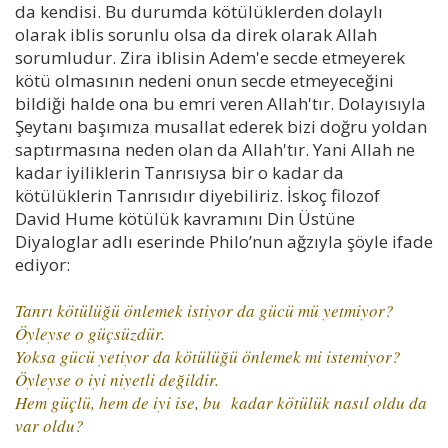
da kendisi. Bu durumda kötülüklerden dolaylı
olarak iblis sorunlu olsa da direk olarak Allah
sorumludur. Zira iblisin Adem'e secde etmeyerek
kötü olmasının nedeni onun secde etmeyeceğini
bildiği halde ona bu emri veren Allah'tır. Dolayısıyla
Şeytanı başımıza musallat ederek bizi doğru yoldan
saptırmasına neden olan da Allah'tır. Yani Allah ne
kadar iyiliklerin Tanrısıysa bir o kadar da
kötülüklerin Tanrısıdır diyebiliriz. İskoç filozof
David Hume kötülük kavramını Din Üstüne
Diyaloglar adlı eserinde Philo’nun ağzıyla şöyle ifade
ediyor:
Tanrı kötülüğü önlemek istiyor da gücü mü yetmiyor?
Öyleyse o güçsüzdür.
Yoksa gücü yetiyor da kötülüğü önlemek mi istemiyor?
Öyleyse o iyi niyetli değildir.
Hem güçlü, hem de iyi ise, bu kadar kötülük nasıl oldu da
var oldu?