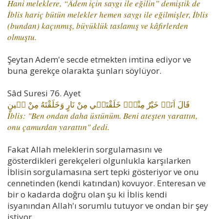
Hani meleklere, “Âdem için saygı ile eğilin” demiştik de
İblis hariç bütün melekler hemen saygı ile eğilmişler, İblis
(bundan) kaçınmış, büyüklük taslamış ve kâfirlerden
olmuştu.
Şeytan Adem'e secde etmekten imtina ediyor ve
buna gerekçe olarakta şunları söylüyor.
Sâd Suresi 76. Ayet
قَالَ اَنَا۬ خَيْرٌ مِنْهُۜ خَلَقْتَن۪ي مِنْ نَارٍ وَخَلَقْتَهُ مِنْ ط۪ينٍ
İblis: "Ben ondan daha üstünüm. Beni ateşten yarattın,
onu çamurdan yarattın" dedi.
Fakat Allah meleklerin sorgulamasını ve
gösterdikleri gerekçeleri olgunlukla karşılarken
İblisin sorgulamasına sert tepki gösteriyor ve onu
cennetinden (kendi katından) kovuyor. Enteresan ve
bir o kadarda doğru olan şu ki İblis kendi
isyanından Allah'ı sorumlu tutuyor ve ondan bir şey
istiyor.