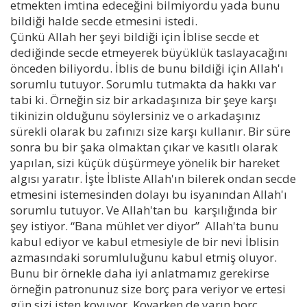
etmekten imtina edeceğini bilmiyordu yada bunu
bildiği halde secde etmesini istedi.
Çünkü Allah her şeyi bildiği için İblise secde et
dediğinde secde etmeyerek büyüklük taslayacağını
önceden biliyordu. İblis de bunu bildiği için Allah'ı
sorumlu tutuyor. Sorumlu tutmakta da hakkı var
tabi ki. Örneğin siz bir arkadaşınıza bir şeye karşı
tikinizin olduğunu söylersiniz ve o arkadaşınız
sürekli olarak bu zafınızı size karşı kullanır. Bir süre
sonra bu bir şaka olmaktan çıkar ve kasıtlı olarak
yapılan, sizi küçük düşürmeye yönelik bir hareket
algısı yaratır. İşte İbliste Allah'ın bilerek ondan secde
etmesini istemesinden dolayı bu isyanından Allah'ı
sorumlu tutuyor. Ve Allah'tan bu karşılığında bir
şey istiyor. “Bana mühlet ver diyor” Allah'ta bunu
kabul ediyor ve kabul etmesiyle de bir nevi İblisin
azmasındaki sorumluluğunu kabul etmiş oluyor.
Bunu bir örnekle daha iyi anlatmamız gerekirse
örneğin patronunuz size borç para veriyor ve ertesi
gün sizi işten kovuyor. Kovarken de yarın borç