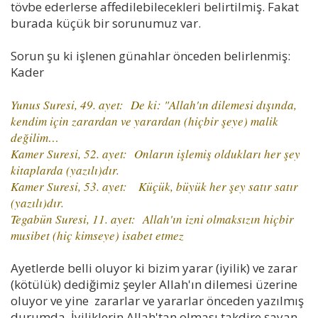
tövbe ederlerse affedilebilecekleri belirtilmiş. Fakat
burada küçük bir sorunumuz var.
Sorun şu ki işlenen günahlar önceden belirlenmiş:
Kader
Yunus Suresi, 49. ayet: De ki: "Allah'ın dilemesi dışında,
kendim için zarardan ve yarardan (hiçbir şeye) malik
değilim…
Kamer Suresi, 52. ayet: Onların işlemiş oldukları her şey
kitaplarda (yazılı)dır.
Kamer Suresi, 53. ayet: Küçük, büyük her şey satır satır
(yazılı)dır.
Tegabün Suresi, 11. ayet: Allah'ın izni olmaksızın hiçbir
musibet (hiç kimseye) isabet etmez
Ayetlerde belli oluyor ki bizim yarar (iyilik) ve zarar
(kötülük) dediğimiz şeyler Allah'ın dilemesi üzerine
oluyor ve yine zararlar ve yararlar önceden yazılmış
durumda. İyiliklerin Allah'tan olması takdire şayan