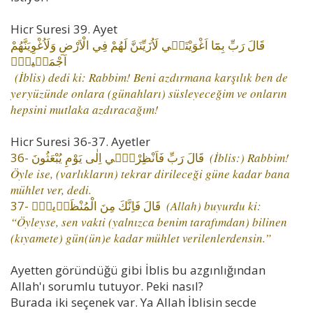
Hicr Suresi 39. Ayet
قَالَ رَبِّ بِمَٓا اَغْوَيْتَن۪ي لَاُزَيِّنَنَّ لَهُمْ فِي الْاَرْضِ وَلَاُغْوِيَنَّهُمْ
اَجْمَع۪ينَۙ
(İblis) dedi ki: Rabbim! Beni azdırmana karşılık ben de
yeryüzünde onlara (günahları) süsleyeceğim ve onların
hepsini mutlaka azdıracağım!
Hicr Suresi 36-37. Ayetler
36- قَالَ رَبِّ فَاَنْظِرْن۪ٓي اِلٰى يَوْمِ يُبْعَثُونَ
(İblis:) Rabbim!
Öyle ise, (varlıkların) tekrar dirileceği güne kadar bana
mühlet ver, dedi.
37- قَالَ فَاِنَّكَ مِنَ الْمُنْظَر۪ينَۙ
(Allah) buyurdu ki:
“Öyleyse, sen vakti (yalnızca benim tarafımdan) bilinen
(kıyamete) gün(ün)e kadar mühlet verilenlerdensin.”
Ayetten göründüğü gibi İblis bu azgınlığından
Allah'ı sorumlu tutuyor. Peki nasıl?
Burada iki seçenek var. Ya Allah İblisin secde