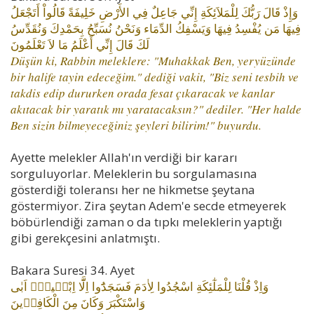
وَإِذْ قَالَ رَبُّكَ لِلْمَلاَئِكَةِ إِنِّي جَاعِلٌ فِي الأَرْضِ خَلِيفَةً قَالُواْ أَتَجْعَلُ
فِيهَا مَن يُفْسِدُ فِيهَا وَيَسْفِكُ الدِّمَاء وَنَحْنُ نُسَبِّحُ بِحَمْدِكَ وَنُقَدِّسُ
لَكَ قَالَ إِنِّي أَعْلَمُ مَا لاَ تَعْلَمُونَ
Düşün ki, Rabbin meleklere: "Muhakkak Ben, yeryüzünde
bir halife tayin edeceğim." dediği vakit, "Biz seni tesbih ve
takdis edip dururken orada fesat çıkaracak ve kanlar
akıtacak bir yaratık mı yaratacaksın?" dediler. "Her halde
Ben sizin bilmeyeceğiniz şeyleri bilirim!" buyurdu.
Ayette melekler Allah'ın verdiği bir kararı
sorguluyorlar. Meleklerin bu sorgulamasına
gösterdiği toleransı her ne hikmetse şeytana
göstermiyor. Zira şeytan Adem'e secde etmeyerek
böbürlendiği zaman o da tıpkı meleklerin yaptığı
gibi gerekçesini anlatmıştı.
Bakara Suresi 34. Ayet
وَاِذْ قُلْنَا لِلْمَلٰٓئِكَةِ اسْجُدُوا لِاٰدَمَ فَسَجَدُٓوا اِلَّٓا اِبْل۪يسَۜ اَبٰى
وَاسْتَكْبَرَ وَكَانَ مِنَ الْكَافِر۪ينَ