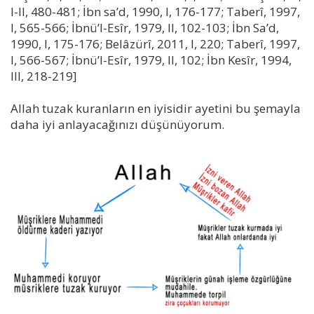
I-II, 480-481; İbn sa’d, 1990, I, 176-177; Taberî, 1997,
I, 565-566; İbnü’l-Esîr, 1979, II, 102-103; İbn Sa’d,
1990, I, 175-176; Belâzürî, 2011, I, 220; Taberî, 1997,
I, 566-567; İbnü’l-Esîr, 1979, II, 102; İbn Kesîr, 1994,
III, 218-219]
Allah tuzak kuranların en iyisidir ayetini bu şemayla
daha iyi anlayacağınızı düşünüyorum.