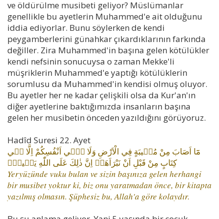
ve öldürülme musibeti geliyor? Müslümanlar
genellikle bu ayetlerin Muhammed'e ait olduğunu
iddia ediyorlar. Bunu söylerken de kendi
peygamberlerini günahkar çıkardıklarının farkında
değiller. Zira Muhammed'in başına gelen kötülükler
kendi nefsinin sonucuysa o zaman Mekke'li
müşriklerin Muhammed'e yaptığı kötülüklerin
sorumlusu da Muhammed'in kendisi olmuş oluyor.
Bu ayetler her ne kadar çelişkili olsa da Kur'an'ın
diğer ayetlerine baktığımızda insanların başına
gelen her musibetin önceden yazıldığını görüyoruz.
Hadîd Suresi 22. Ayet
مَٓا اَصَابَ مِنْ مُص۪يبَةٍ فِي الْاَرْضِ وَلَا ف۪ٓي اَنْفُسِكُمْ اِلَّا ف۪ي
كِتَابٍ مِنْ قَبْلِ اَنْ نَبْرَاَهَاۜ اِنَّ ذٰلِكَ عَلَى اللّٰهِ يَس۪يرٌۚ
Yeryüzünde vuku bulan ve sizin başınıza gelen herhangi
bir musibet yoktur ki, biz onu yaratmadan önce, bir kitapta
yazılmış olmasın. Şüphesiz bu, Allah'a göre kolaydır.
Bu şu anlama geliyor. Yani 5 yaşında bir çocuk