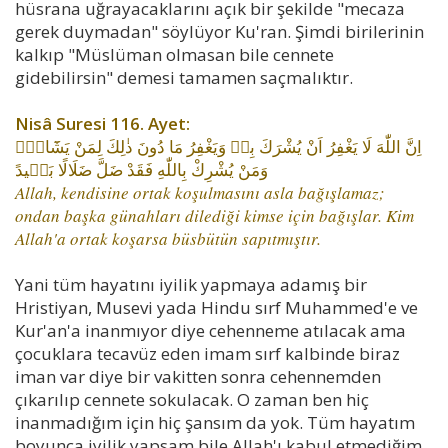
hüsrana uğrayacaklarını açık bir şekilde "mecaza
gerek duymadan" söylüyor Ku'ran. Şimdi birilerinin
kalkıp "Müslüman olmasan bile cennete
gidebilirsin" demesi tamamen saçmalıktır.
Nisâ Suresi 116. Ayet:
اِنَّ اللّٰهَ لَا يَغْفِرُ اَنْ يُشْرَكَ بِه۪ وَيَغْفِرُ مَا دُونَ ذٰلِكَ لِمَنْ يَشَٓاءُۜ
وَمَنْ يُشْرِكْ بِاللّٰهِ فَقَدْ ضَلَّ ضَلَالًا بَع۪يدً
Allah, kendisine ortak koşulmasını asla bağışlamaz;
ondan başka günahları dilediği kimse için bağışlar. Kim
Allah'a ortak koşarsa büsbütün sapıtmıştır.
Yani tüm hayatını iyilik yapmaya adamış bir
Hristiyan, Musevi yada Hindu sırf Muhammed'e ve
Kur'an'a inanmıyor diye cehenneme atılacak ama
çocuklara tecavüz eden imam sırf kalbinde biraz
iman var diye bir vakitten sonra cehennemden
çıkarılıp cennete sokulacak. O zaman ben hiç
inanmadığım için hiç şansım da yok. Tüm hayatım
boyunca iyilik yapsam bile Allah'ı kabul etmediğim