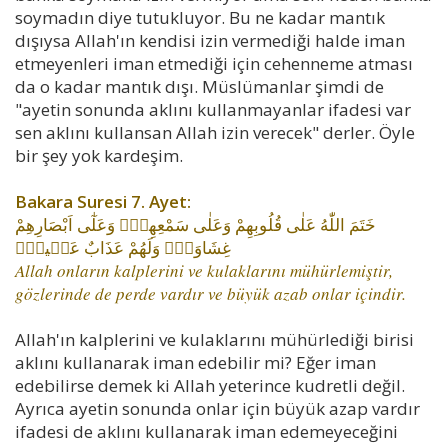
soymadın diye tutukluyor. Bu ne kadar mantık
dışıysa Allah'ın kendisi izin vermediği halde iman
etmeyenleri iman etmediği için cehenneme atması
da o kadar mantık dışı. Müslümanlar şimdi de
"ayetin sonunda aklını kullanmayanlar ifadesi var
sen aklını kullansan Allah izin verecek" derler. Öyle
bir şey yok kardeşim.
Bakara Suresi 7. Ayet:
خَتَمَ اللّٰهُ عَلٰى قُلُوبِهِمْ وَعَلٰى سَمْعِهِمْۜ وَعَلٰٓى اَبْصَارِهِمْ
غِشَاوَةٌۘ وَلَهُمْ عَذَابٌ عَظ۪يمٌ۟
Allah onların kalplerini ve kulaklarını mühürlemiştir,
gözlerinde de perde vardır ve büyük azab onlar içindir.
Allah'ın kalplerini ve kulaklarını mühürlediği birisi
aklını kullanarak iman edebilir mi? Eğer iman
edebilirse demek ki Allah yeterince kudretli değil.
Ayrıca ayetin sonunda onlar için büyük azap vardır
ifadesi de aklını kullanarak iman edemeyeceğini