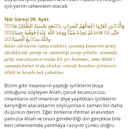
için yerim cehennem olacak.
Nûr Sûresi 39. Ayet:
وَالَّذ۪ينَ كَفَرُٓوا اَعْمَالُهُمْ كَسَرَابٍ بِق۪يعَةٍ يَحْسَبُهُ الظَّمْاٰنُ مَٓاءًۜ
حَتّٰٓى اِذَا جَٓاءَهُ لَمْ يَجِدْهُ شَيْـٔاً وَوَجَدَ اللّٰهَ عِنْدَهُ فَوَفّٰيهُ حِسَابَهُۜ
وَاللّٰهُ سَر۪يعُ الْحِسَابِۙ
İnkâr edenlerin yapıp ettikleri, susamış kimsenin geniş
düzlüklerde görüp su zannettiği serap gibidir; sonunda
gelip ona ulaşınca orada bir şey bulamaz, ama Allah’ı
yanında bulur, O da eksiksiz olarak hesabını görüverir.
Allah’ın hesabı pek çabuktur.
Bizim gibi insanların yaptığı iyiliklerin boşa
olduğunu söyleyen Allah, çocuk tecavüzcüsü
imamların sırf imanlılar diye yaptıkları iyiliklerin
karşılığını alacaklarını söylüyorsa o zaman bir daha
düşünün derim. Eğer binlerce ihtimal arasından
yalnızca Allah ve onun gönderdiği din gerçekse bile
ben cehennemde yanmaya razıyım çünkü doğru