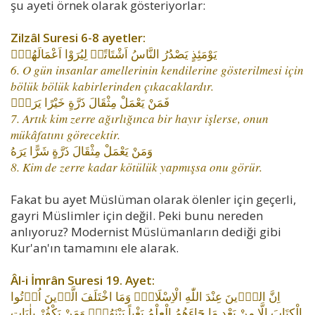
şu ayeti örnek olarak gösteriyorlar:
Zilzâl Suresi 6-8 ayetler:
يَوْمَئِذٍ يَصْدُرُ النَّاسُ اَشْتَاتًاۙ لِيُرَوْا اَعْمَالَهُمْۜ
6. O gün insanlar amellerinin kendilerine gösterilmesi için
bölük bölük kabirlerinden çıkacaklardır.
فَمَنْ يَعْمَلْ مِثْقَالَ ذَرَّةٍ خَيْرًا يَرَهُۜ
7. Artık kim zerre ağırlığınca bir hayır işlerse, onun
mükâfatını görecektir.
وَمَنْ يَعْمَلْ مِثْقَالَ ذَرَّةٍ شَرًّا يَرَهُ
8. Kim de zerre kadar kötülük yapmışsa onu görür.
Fakat bu ayet Müslüman olarak ölenler için geçerli,
gayri Müslimler için değil. Peki bunu nereden
anlıyoruz? Modernist Müslümanların dediği gibi
Kur'an'ın tamamını ele alarak.
Âl-i İmrân Suresi 19. Ayet:
اِنَّ الدّ۪ينَ عِنْدَ اللّٰهِ الْاِسْلَامُ۠ وَمَا اخْتَلَفَ الَّذ۪ينَ اُو۫تُوا
الْكِتَابَ اِلَّا مِنْ بَعْدِ مَا جَٓاءَهُمُ الْعِلْمُ بَغْياً بَيْنَهُمْۜ وَمَنْ يَكْفُرْ بِاٰيَاتِ