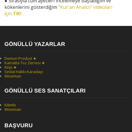
●
Sırasıyla tüm ayetleri incelemeye başladığım ve
kökenlerini gösterdiğim
"Kur'an Analizi" videoları
İçin
TIK!
GÖNÜLLÜ YAZARLAR
Demon Product ★
Kainatta Toz Zerresi ★
Kirpi ★
Sedat Hakkı Karadayı
Wiseman
GÖNÜLLÜ SES SANATÇILARI
Kilimbi
Wiseman
BAŞVURU