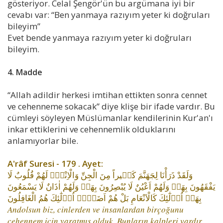
gösteriyor. Celal Şengör'ün bu argümana iyi bir
cevabı var: “Ben yanmaya razıyım yeter ki doğruları
bileyim”
Evet bende yanmaya razıyım yeter ki doğruları
bileyim.
4. Madde
“Allah adildir herkesi imtihan ettikten sonra cennet
ve cehenneme sokacak” diye klişe bir ifade vardır. Bu
cümleyi söyleyen Müslümanlar kendilerinin Kur'an'ı
inkar ettiklerini ve cehennemlik olduklarını
anlamıyorlar bile.
A'râf Suresi - 179 . Ayet:
وَلَقَدْ ذَرَأْنَا لِجَهَنَّمَ كَث۪يراً مِنَ الْجِنِّ وَالْاِنْسِۘ لَهُمْ قُلُوبٌ لَا
يَفْقَهُونَ بِهَاۘ وَلَهُمْ اَعْيُنٌ لَا يُبْصِرُونَ بِهَاۘ وَلَهُمْ اٰذَانٌ لَا يَسْمَعُونَ
بِهَاۜ اُو۬لٰٓئِكَ كَالْاَنْعَامِ بَلْ هُمْ اَضَلُّۜ اُو۬لٰٓئِكَ هُمُ الْغَافِلُونَ
Andolsun biz, cinlerden ve insanlardan birçoğunu
cehennem için yaratmış olduk. Bunların kalpleri vardır