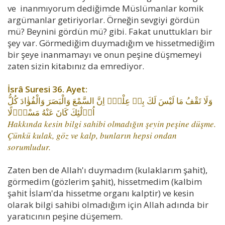
ve inanmıyorum dediğimde Müslümanlar komik
argümanlar getiriyorlar. Örneğin sevgiyi gördün
mü? Beynini gördün mü? gibi. Fakat unuttukları bir
şey var. Görmediğim duymadığım ve hissetmediğim
bir şeye inanmamayı ve onun peşine düşmemeyi
zaten sizin kitabınız da emrediyor.
İsrâ Suresi 36. Ayet:
وَلَا تَقْفُ مَا لَيْسَ لَكَ بِه۪ عِلْمٌۜ اِنَّ السَّمْعَ وَالْبَصَرَ وَالْفُؤٰادَ كُلُّ
اُو۬لٰٓئِكَ كَانَ عَنْهُ مَسْؤُ۫لًا
Hakkında kesin bilgi sahibi olmadığın şeyin peşine düşme.
Çünkü kulak, göz ve kalp, bunların hepsi ondan
sorumludur.
Zaten ben de Allah'ı duymadım (kulaklarım şahit),
görmedim (gözlerim şahit), hissetmedim (kalbim
şahit İslam'da hissetme organı kalptir) ve kesin
olarak bilgi sahibi olmadığım için Allah adında bir
yaratıcının peşine düşemem.