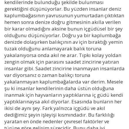
kendilerinde bulunduğu şekilde bulunması
gerektiğini düşünüyorlar. Bu yüzden insanlar deniz
kaplumbağasının yavrusunun yumurtadan çıktıktan
hemen sonra denize doğru gitmesinin akılla verilen
bir karar olmadığını aksine bunun içgüdüsel bir şey
olduğunu düşünüyorlar. Doğru ya bir kaplumbağa
denizde dolaşırken balıkçının av için bıraktığı yemin
tuzak olduğunu anlamayarak balık toruna
yakalanıyorsa onda akıl ne arar. Tıpkı kolay yoldan
zengin olmak için parasını saadet zincirine yatıran
insanlar gibi. Saadet zincirine inanmayan insanlarda
var diyorsanız o zaman balıkçı toruna
yakalanmayan kaplumbağalarda var derim. Mesele
şu ki insanlar kendilerinin daha üstün olduğuna
inanmak için hayvanların yaptıklarına iç güdü kendi
yaptıklarınaysa akıl diyorlar. Esasında bunların her
ikisi de aynı şey. Fark yalnızca içgüdü ve akıl
dediğimiz şeyin işleyişi kısmındadır. Bu farklılığı
yaratan en önde nedenler çevresel faktörler ve
türüne göre gelişim sürecidir. Bunu daha iyi