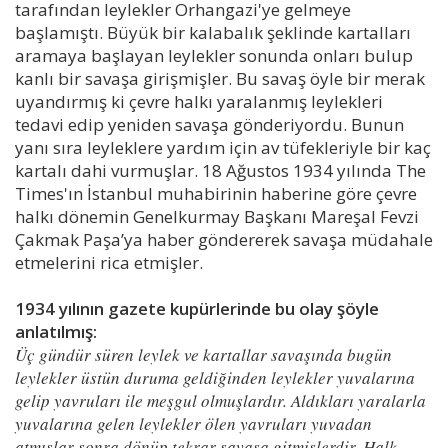
tarafından leylekler Orhangazi'ye gelmeye
başlamıştı. Büyük bir kalabalık şeklinde kartalları
aramaya başlayan leylekler sonunda onları bulup
kanlı bir savaşa girişmişler. Bu savaş öyle bir merak
uyandırmış ki çevre halkı yaralanmış leylekleri
tedavi edip yeniden savaşa gönderiyordu. Bunun
yanı sıra leyleklere yardım için av tüfekleriyle bir kaç
kartalı dahi vurmuşlar. 18 Ağustos 1934 yılında The
Times'ın İstanbul muhabirinin haberine göre çevre
halkı dönemin Genelkurmay Başkanı Mareşal Fevzi
Çakmak Paşa’ya haber göndererek savaşa müdahale
etmelerini rica etmişler.
1934 yılının gazete kupürlerinde bu olay şöyle
anlatılmış:
Üç gündür süren leylek ve kartallar savaşında bugün
leylekler üstün duruma geldiğinden leylekler yuvalarına
gelip yavruları ile meşgul olmuşlardır. Aldıkları yaralarla
yuvalarına gelen leylekler ölen yavruları yuvadan
atmışlar sonra dönüp tekrar savaşa gitmişlerdir. Halk