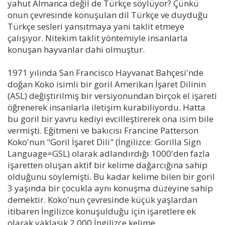
yahut Almanca değil de Türkçe söylüyor? Çünkü
onun çevresinde konuşulan dil Türkçe ve duyduğu
Türkçe sesleri yansıtmaya yani taklit etmeye
çalışıyor. Nitekim taklit yöntemiyle insanlarla
konuşan hayvanlar dahi olmuştur.
1971 yılında San Francisco Hayvanat Bahçesi'nde
doğan Koko isimli bir goril Amerikan İşaret Dilinin
(ASL) değiştirilmiş bir versiyonundan birçok el işareti
öğrenerek insanlarla iletişim kurabiliyordu. Hatta
bu goril bir yavru kediyi evcilleştirerek ona isim bile
vermişti. Eğitmeni ve bakıcısı Francine Patterson
Koko'nun "Goril İşaret Dili" (İngilizce: Gorilla Sign
Language=GSL) olarak adlandırdığı 1000'den fazla
işaretten oluşan aktif bir kelime dağarcığına sahip
olduğunu söylemişti. Bu kadar kelime bilen bir goril
3 yaşında bir çocukla aynı konuşma düzeyine sahip
demektir. Koko'nun çevresinde küçük yaşlardan
itibaren İngilizce konuşulduğu için işaretlere ek
olarak yaklaşık 2.000 İngilizce kelime