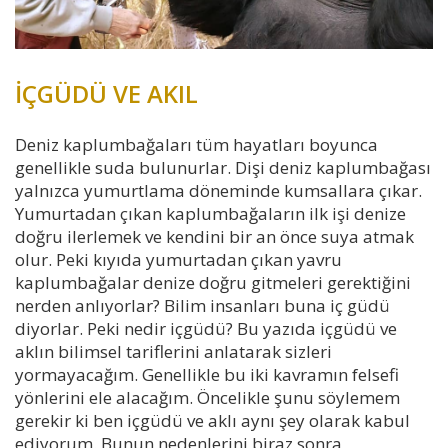
İÇGÜDÜ VE AKIL
Deniz kaplumbağaları tüm hayatları boyunca
genellikle suda bulunurlar. Dişi deniz kaplumbağası
yalnızca yumurtlama döneminde kumsallara çıkar.
Yumurtadan çıkan kaplumbağaların ilk işi denize
doğru ilerlemek ve kendini bir an önce suya atmak
olur. Peki kıyıda yumurtadan çıkan yavru
kaplumbağalar denize doğru gitmeleri gerektiğini
nerden anlıyorlar? Bilim insanları buna iç güdü
diyorlar. Peki nedir içgüdü? Bu yazıda içgüdü ve
aklın bilimsel tariflerini anlatarak sizleri
yormayacağım. Genellikle bu iki kavramın felsefi
yönlerini ele alacağım. Öncelikle şunu söylemem
gerekir ki ben içgüdü ve aklı aynı şey olarak kabul
ediyorum. Bunun nedenlerini biraz sonra