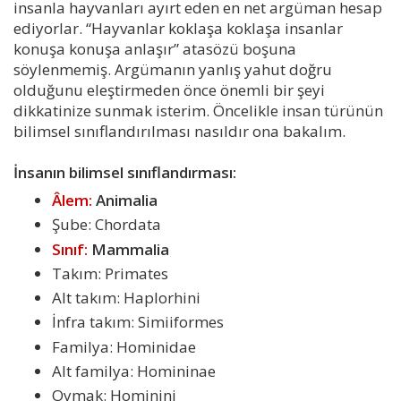
insanla hayvanları ayırt eden en net argüman hesap
ediyorlar. “Hayvanlar koklaşa koklaşa insanlar
konuşa konuşa anlaşır” atasözü boşuna
söylenmemiş. Argümanın yanlış yahut doğru
olduğunu eleştirmeden önce önemli bir şeyi
dikkatinize sunmak isterim. Öncelikle insan türünün
bilimsel sınıflandırılması nasıldır ona bakalım.
İnsanın bilimsel sınıflandırması:
Âlem:
Animalia
Şube: Chordata
Sınıf:
Mammalia
Takım: Primates
Alt takım: Haplorhini
İnfra takım: Simiiformes
Familya: Hominidae
Alt familya: Homininae
Oymak: Hominini