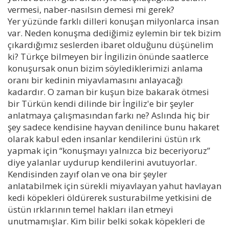
vermesi, naber-nasılsın demesi mi gerek?
Yer yüzünde farklı dilleri konuşan milyonlarca insan
var. Neden konuşma dediğimiz eylemin bir tek bizim
çıkardığımız seslerden ibaret olduğunu düşünelim
ki? Türkçe bilmeyen bir İngilizin önünde saatlerce
konuşursak onun bizim söylediklerimizi anlama
oranı bir kedinin miyavlamasını anlayacağı
kadardır. O zaman bir kuşun bize bakarak ötmesi
bir Türkün kendi dilinde bir İngiliz'e bir şeyler
anlatmaya çalışmasından farkı ne? Aslında hiç bir
şey sadece kendisine hayvan denilince bunu hakaret
olarak kabul eden insanlar kendilerini üstün ırk
yapmak için “konuşmayı yalnızca biz beceriyoruz”
diye yalanlar uydurup kendilerini avutuyorlar.
Kendisinden zayıf olan ve ona bir şeyler
anlatabilmek için sürekli miyavlayan yahut havlayan
kedi köpekleri öldürerek susturabilme yetkisini de
üstün ırklarının temel hakları ilan etmeyi
unutmamışlar. Kim bilir belki sokak köpekleri de