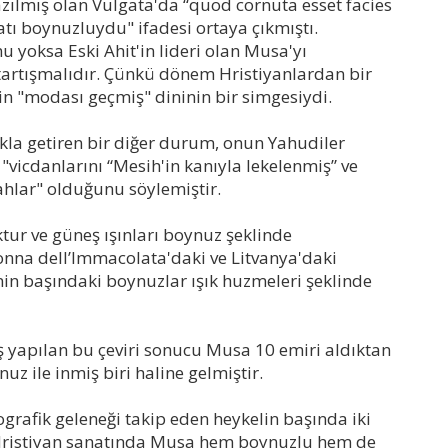
tı boynuzluydu" ifadesi ortaya çıkmıştı.
 yoksa Eski Ahit'in lideri olan Musa'yı
tartışmalıdır. Çünkü dönem Hristiyanlardan bir
in "modası geçmiş" dininin bir simgesiydi.
kla getiren bir diğer durum, onun Yahudiler
"vicdanlarını “Mesih'in kanıyla lekelenmiş” ve
hlar" olduğunu söylemiştir.
ktur ve güneş ışınları boynuz şeklinde
nna dell’Immacolata'daki ve Litvanya'daki
nin başındaki boynuzlar ışık huzmeleri şeklinde
lış yapılan bu çeviri sonucu Musa 10 emiri aldıktan
z ile inmiş biri haline gelmiştir.
ografik geleneği takip eden heykelin başında iki
ğ Hristiyan sanatında Musa hem boynuzlu hem de