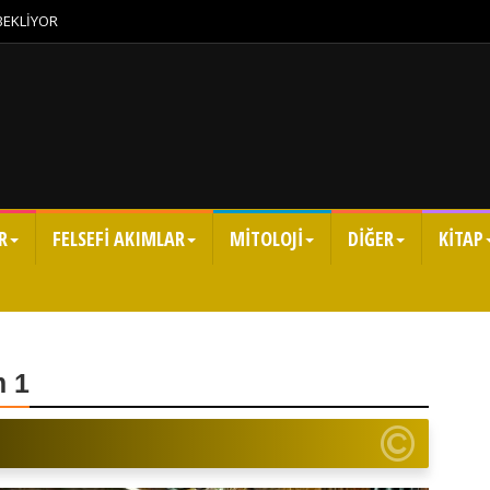
 BEKLİYOR
R
FELSEFİ AKIMLAR
MİTOLOJİ
DİĞER
KİTAP
 1