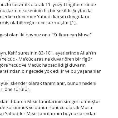
zlu tasvir ilk olarak 11. yüzyıl İngiltere'sinde
uzlarının kökeninin hiçbir şekilde Şeytan'la
ın erken dönemde Yahudi karşıtı duyguların
irmiş olabileceğini öne sürmüştür [1].
rgesi olan iki boynuz onu "Zülkarneyn Musa"
n, Kehf suresinin 83-101. ayetlerinde Allah'ın
n Ye'cüc - Me'cüc arasına duvar ören bir figür
öre Yecüc ve Mecüc hapsedildiği duvarın
tarafından bir gecede yok edilir ve bu yaşananlar
üyük İskender olarak tanımlanır, bunun nedeni
rı öne sürülür.
ldan itibaren Mısır tanrılarının simgesi olmuştur.
te de korunmuş ve bunun sonucu olarak Musa
kü Yahudiler Mısır tanrılarının boynuzlarından