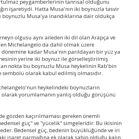
urtulmaz peygamberlerinin tanrısal olduğunu
ın işaretiydi. Hatta Musa'nın iki boynuzla tasvir
bu boynuzlu Musa'ya inandıklarına dair oldukça
eyn olgusu aynı aileden iki dil olan Arapça ve
zden Michelangelo da dahil olmak üzere
s dönemine kadar Musa'nın parıldayan bir yüz ya
mesinin yerine iki boynuz ile görselleştirilmiş
lan nokta bu boynuzlu Musa heykelinin Rab'bin
 sembolü olarak kabul edilmiş olmasıdır.
chelangelo'nun heykelindeki boynuzların
uz olarak yorumlamanın yanlış olduğu görüşünü
de gözden kaçırılmaması gereken önemli
edensel güç" ve "yücelik" simgeleridir. Bu ikisinin
 eder. Bedensel güç, bedenin büyüklüğünde ve iri
daki işaret parmağına ek olarak sahip olduğu kalın