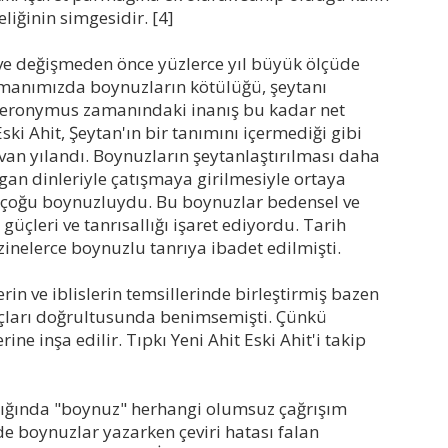
liğinin simgesidir. [4]
 ve değişmeden önce yüzlerce yıl büyük ölçüde
manımızda boynuzların kötülüğü, şeytanı
Hieronymus zamanındaki inanış bu kadar net
ki Ahit, Şeytan'ın bir tanımını içermediği gibi
yvan yılandı. Boynuzların şeytanlaştırılması daha
agan dinleriyle çatışmaya girilmesiyle ortaya
n çoğu boynuzluydu. Bu boynuzlar bedensel ve
 güçleri ve tanrısallığı işaret ediyordu. Tarih
inelerce boynuzlu tanrıya ibadet edilmişti.
rin ve iblislerin temsillerinde birleştirmiş bazen
açları doğrultusunda benimsemişti. Çünkü
rine inşa edilir. Tıpkı Yeni Ahit Eski Ahit'i takip
aldığında "boynuz" herhangi olumsuz çağrışım
'de boynuzlar yazarken çeviri hatası falan