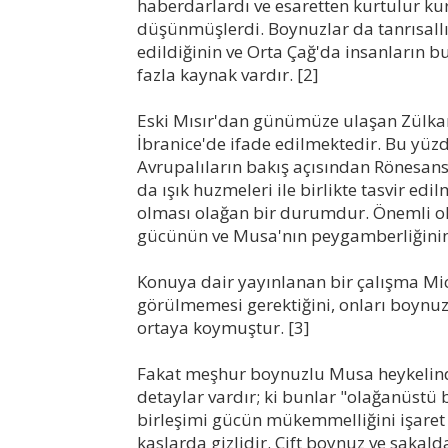
haberdarlardı ve esaretten kurtulur k
düşünmüşlerdi. Boynuzlar da tanrısallığ
edildiğinin ve Orta Çağ'da insanların 
fazla kaynak vardır. [2]
Eski Mısır'dan günümüze ulaşan Zülkarn
İbranice'de ifade edilmektedir. Bu yü
Avrupalıların bakış açısından Rönesan
da ışık huzmeleri ile birlikte tasvir edil
olması olağan bir durumdur. Önemli o
gücünün ve Musa'nın peygamberliğinin
Konuya dair yayınlanan bir çalışma Mi
görülmemesi gerektiğini, onları boyn
ortaya koymuştur. [3]
Fakat meşhur boynuzlu Musa heykelin
detaylar vardır; ki bunlar "olağanüstü b
birleşimi gücün mükemmelliğini işaret
kaslarda gizlidir. Çift boynuz ve sakal