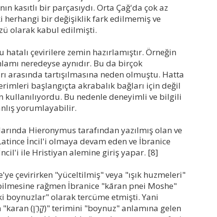
ın kasıtlı bir parçasıydı. Orta Çağ'da çok az
i herhangi bir değişiklik fark edilmemiş ve
zü olarak kabul edilmişti.
 hatalı çevirilere zemin hazırlamıştır. Örneğin
nlamı neredeyse aynıdır. Bu da birçok
rı arasında tartışılmasına neden olmuştu. Hatta
erimleri başlangıçta akrabalık bağları için değil
 kullanılıyordu. Bu nedenle deneyimli ve bilgili
anlış yorumlayabilir.
nlarında Hieronymus tarafından yazılmış olan ve
 Latince İncil'i olmaya devam eden ve İbranice
İncil'i ile Hristiyan alemine giriş yapar. [8]
ce'ye çevirirken "yüceltilmiş" veya "ışık huzmeleri"
 bilmesine rağmen İbranice "kāran pnei Moshe"
i boynuzlar" olarak tercüme etmişti. Yani
" anlamına gelen