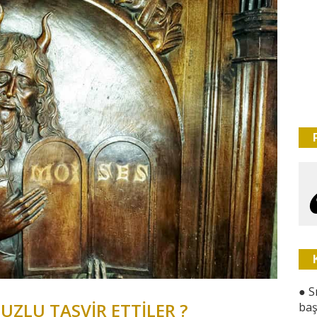
●
S
UZLU TASVİR ETTİLER ?
baş