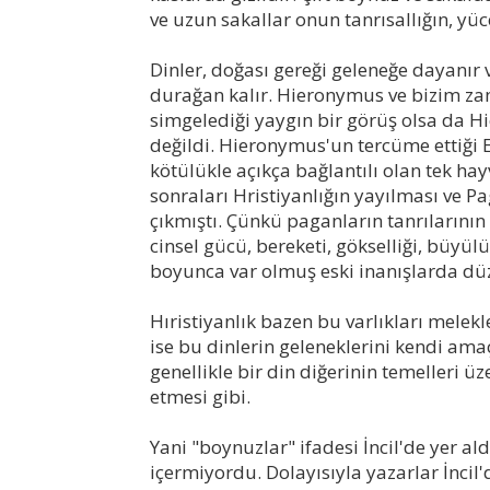
ve uzun sakallar onun tanrısallığın, yüce
Dinler, doğası gereği geleneğe dayanır
durağan kalır. Hieronymus ve bizim za
simgelediği yaygın bir görüş olsa da 
değildi. Hieronymus'un tercüme ettiği Es
kötülükle açıkça bağlantılı olan tek ha
sonraları Hristiyanlığın yayılması ve P
çıkmıştı. Çünkü paganların tanrılarını
cinsel gücü, bereketi, gökselliği, büyülü
boyunca var olmuş eski inanışlarda düz
Hıristiyanlık bazen bu varlıkları melekle
ise bu dinlerin geleneklerini kendi am
genellikle bir din diğerinin temelleri üze
etmesi gibi.
Yani "boynuzlar" ifadesi İncil'de yer 
içermiyordu. Dolayısıyla yazarlar İncil