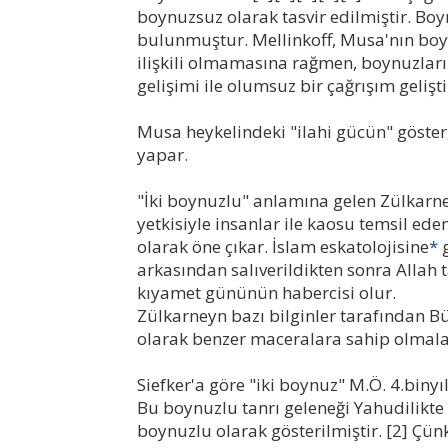
boynuzsuz olarak tasvir edilmiştir. Boynu
bulunmuştur. Mellinkoff, Musa'nın boyn
ilişkili olmamasına rağmen, boynuzlar
gelişimi ile olumsuz bir çağrışım gelişt
Musa heykelindeki "ilahi gücün" göste
yapar.
"İki boynuzlu" anlamına gelen Zülkarney
yetkisiyle insanlar ile kaosu temsil ede
olarak öne çıkar. İslam eskatolojisine
*
g
arkasından salıverildikten sonra Allah 
kıyamet gününün habercisi olur.
Zülkarneyn bazı bilginler tarafından B
olarak benzer maceralara sahip olmala
Siefker'a göre "iki boynuz" M.Ö. 4.binyı
Bu boynuzlu tanrı geleneği Yahudilik
boynuzlu olarak gösterilmiştir. [2] Çün