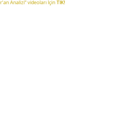
r'an Analizi" videoları İçin
TIK!