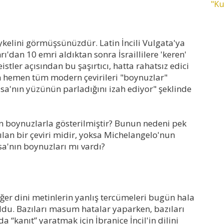
"Ku
ykelini görmüşsünüzdür. Latin İncili Vulgata'ya
'dan 10 emri aldıktan sonra İsraillilere 'keren'
istler açısından bu şaşırtıcı, hatta rahatsız edici
 hemen tüm modern çevirileri "boynuzlar"
"Musa'nın yüzünün parladığını izah ediyor" şeklinde
 boynuzlarla gösterilmiştir? Bunun nedeni pek
pılan bir çeviri midir, yoksa Michelangelo'nun
sa'nın boynuzları mı vardı?
diğer dini metinlerin yanlış tercümeleri bugün hala
ldu. Bazıları masum hatalar yaparken, bazıları
a “kanıt” yaratmak için İbranice İncil'in dilini