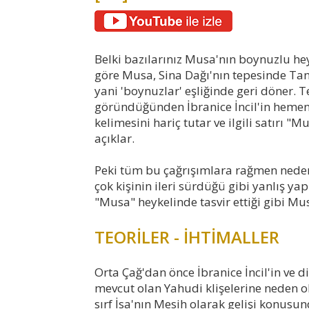
Belki bazılarınız Musa'nın boynuzlu he
göre Musa, Sina Dağı'nın tepesinde Tanrı
yani 'boynuzlar' eşliğinde geri döner. Te
göründüğünden İbranice İncil'in hemen
kelimesini hariç tutar ve ilgili satırı 
açıklar.
Peki tüm bu çağrışımlara rağmen neden
çok kişinin ileri sürdüğü gibi yanlış ya
"Musa" heykelinde tasvir ettiği gibi Mu
TEORİLER - İHTİMALLER
Orta Çağ'dan önce İbranice İncil'in ve 
mevcut olan Yahudi klişelerine neden o
sırf İsa'nın Mesih olarak gelişi konusund