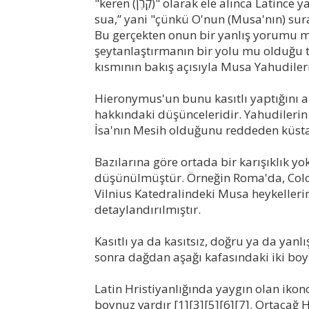
"keren (קֶרֶן)" olarak ele alınca Latince yazılmış olan Vulgata'da “quod cornuta esset facies
sua,” yani "çünkü O'nun (Musa'nın) sura
Bu gerçekten onun bir yanlış yorumu mu
şeytanlaştırmanın bir yolu mu olduğu 
kısmının bakış açısıyla Musa Yahudiler
Hieronymus'un bunu kasıtlı yaptığını a
hakkındaki düşünceleridir. Yahudilerin 
İsa'nın Mesih olduğunu reddeden küsta
Bazılarına göre ortada bir karışıklık yo
düşünülmüştür. Örneğin Roma'da, Colo
Vilnius Katedralindeki Musa heykelleri
detaylandırılmıştır.
Kasıtlı ya da kasıtsız, doğru ya da yan
sonra dağdan aşağı kafasındaki iki boynu
Latin Hristiyanlığında yaygın olan ikon
boynuz vardır [1][3][5][6][7]. Ortaça