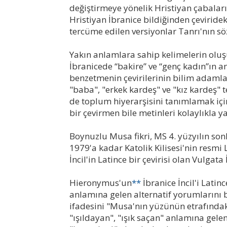
değiştirmeye yönelik Hristiyan çabaların
Hristiyan İbranice bildiğinden çeviridek
tercüme edilen versiyonlar Tanrı'nın sö
Yakın anlamlara sahip kelimelerin oluşu
İbranicede “bakire” ve “genç kadın”ın a
benzetmenin çevirilerinin bilim adamla
"baba", "erkek kardeş" ve "kız kardeş" t
de toplum hiyerarşisini tanımlamak için
bir çevirmen bile metinleri kolaylıkla y
Boynuzlu Musa fikri, MS 4. yüzyılın so
1979'a kadar Katolik Kilisesi'nin resmi
İncil'in Latince bir çevirisi olan Vulgata 
Hieronymus'un
**
İbranice İncil'i Latin
anlamına gelen alternatif yorumlarını
ifadesini "Musa'nın yüzünün etrafındak
"ışıldayan", "ışık saçan" anlamına gelen "karan (קָרַן)" terimini "boynuz