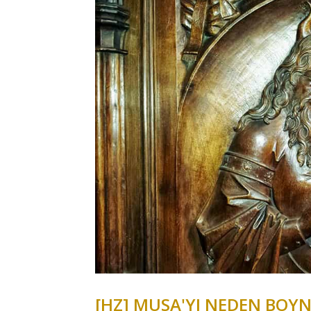
[HZ] MUSA'YI NEDEN BOYN