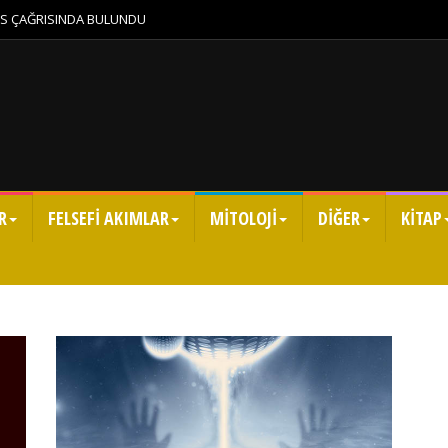
KES ÇAĞRISINDA BULUNDU
R
FELSEFİ AKIMLAR
MİTOLOJİ
DİĞER
KİTAP