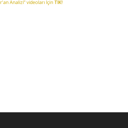
r'an Analizi" videoları İçin
TIK!