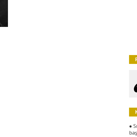
●
S
baş