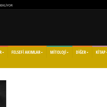
 BEKLİYOR
R
FELSEFİ AKIMLAR
MİTOLOJİ
DİĞER
KİTAP