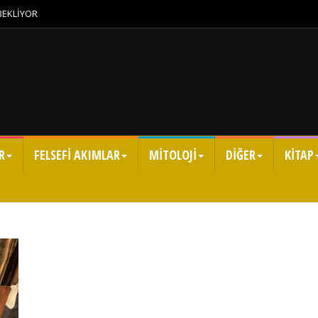
 BEKLİYOR
R
FELSEFİ AKIMLAR
MİTOLOJİ
DİĞER
KİTAP