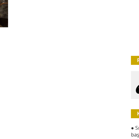
●
S
baş