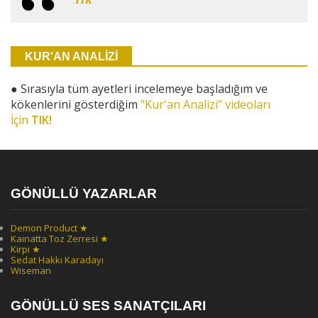
KUR'AN ANALİZİ
●
Sırasıyla tüm ayetleri incelemeye başladığım ve
kökenlerini gösterdiğim
"Kur'an Analizi" videoları
İçin
TIK!
GÖNÜLLÜ YAZARLAR
Demon Product ★
Kainatta Toz Zerresi ★
Kirpi ★
Sedat Hakkı Karadayı
Wiseman
GÖNÜLLÜ SES SANATÇILARI