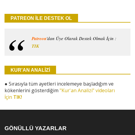
PATREON İLE DESTEK OL
Patreon
'dan Üye Olarak Destek Olmak İçin :
TIK
KUR'AN ANALİZİ
●
Sırasıyla tüm ayetleri incelemeye başladığım ve
kökenlerini gösterdiğim
"Kur'an Analizi" videoları
İçin
TIK!
GÖNÜLLÜ YAZARLAR