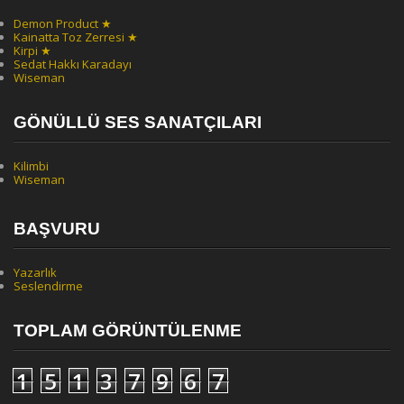
Demon Product ★
Kainatta Toz Zerresi ★
Kirpi ★
Sedat Hakkı Karadayı
Wiseman
GÖNÜLLÜ SES SANATÇILARI
Kilimbi
Wiseman
BAŞVURU
Yazarlık
Seslendirme
TOPLAM GÖRÜNTÜLENME
1
5
1
3
7
9
6
7