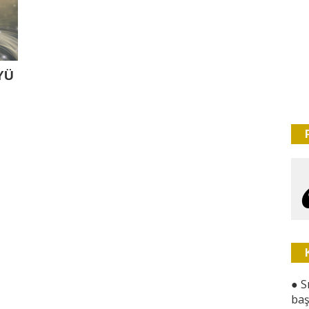
YÜ
●
S
baş