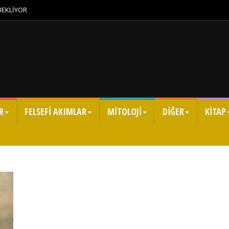
 BEKLİYOR
R
FELSEFİ AKIMLAR
MİTOLOJİ
DİĞER
KİTAP