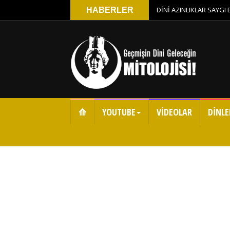
DİNİ AZINLIKLAR SAYGI
HABERLER
⟰
YOUTUBE
VİDEOLAR
DİNLE