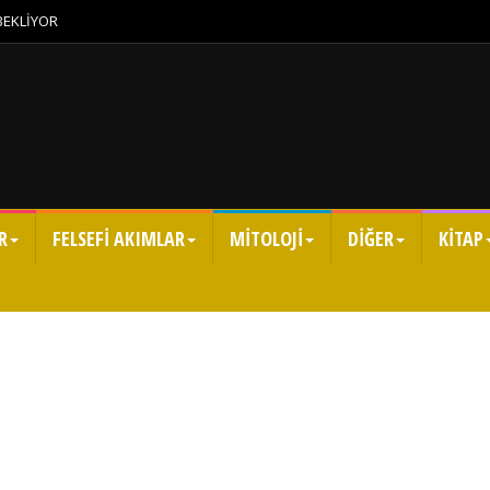
 BEKLİYOR
R
FELSEFİ AKIMLAR
MİTOLOJİ
DİĞER
KİTAP