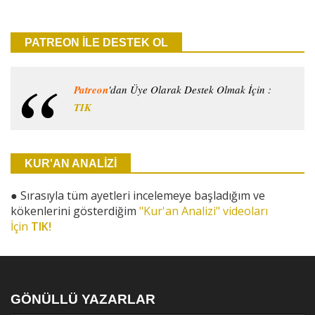
PATREON İLE DESTEK OL
Patreon
'dan Üye Olarak Destek Olmak İçin :
TIK
KUR'AN ANALİZİ
●
Sırasıyla tüm ayetleri incelemeye başladığım ve
kökenlerini gösterdiğim
"Kur'an Analizi" videoları
İçin
TIK!
GÖNÜLLÜ YAZARLAR