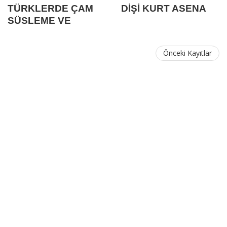
TÜRKLERDE ÇAM
DİŞİ KURT ASENA
SÜSLEME VE
YILBAŞI
KUTLAMASI
Önceki Kayıtlar
"NARDUGAN"