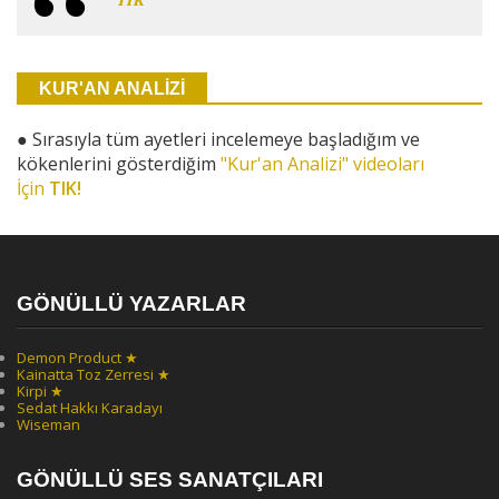
KUR'AN ANALİZİ
●
Sırasıyla tüm ayetleri incelemeye başladığım ve
kökenlerini gösterdiğim
"Kur'an Analizi" videoları
İçin
TIK!
GÖNÜLLÜ YAZARLAR
Demon Product ★
Kainatta Toz Zerresi ★
Kirpi ★
Sedat Hakkı Karadayı
Wiseman
GÖNÜLLÜ SES SANATÇILARI