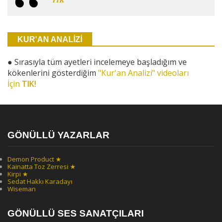
KUR'AN ANALİZİ
●
Sırasıyla tüm ayetleri incelemeye başladığım ve
kökenlerini gösterdiğim
"Kur'an Analizi" videoları
İçin
TIK!
GÖNÜLLÜ YAZARLAR
Demon Product ★
Kainatta Toz Zerresi ★
Kirpi ★
Sedat Hakkı Karadayı
Wiseman
GÖNÜLLÜ SES SANATÇILARI