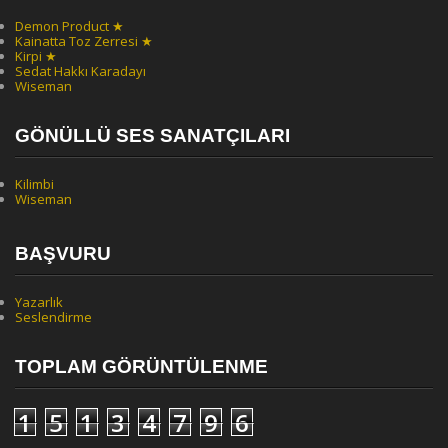
Demon Product ★
Kainatta Toz Zerresi ★
Kirpi ★
Sedat Hakkı Karadayı
Wiseman
GÖNÜLLÜ SES SANATÇILARI
Kilimbi
Wiseman
BAŞVURU
Yazarlık
Seslendirme
TOPLAM GÖRÜNTÜLENME
1
5
1
3
4
7
9
6