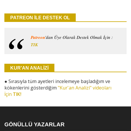
PATREON İLE DESTEK OL
Patreon
'dan Üye Olarak Destek Olmak İçin :
TIK
KUR'AN ANALİZİ
●
Sırasıyla tüm ayetleri incelemeye başladığım ve
kökenlerini gösterdiğim
"Kur'an Analizi" videoları
İçin
TIK!
GÖNÜLLÜ YAZARLAR