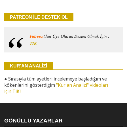
PATREON İLE DESTEK OL
Patreon
'dan Üye Olarak Destek Olmak İçin :
TIK
KUR'AN ANALİZİ
●
Sırasıyla tüm ayetleri incelemeye başladığım ve
kökenlerini gösterdiğim
"Kur'an Analizi" videoları
İçin
TIK!
GÖNÜLLÜ YAZARLAR