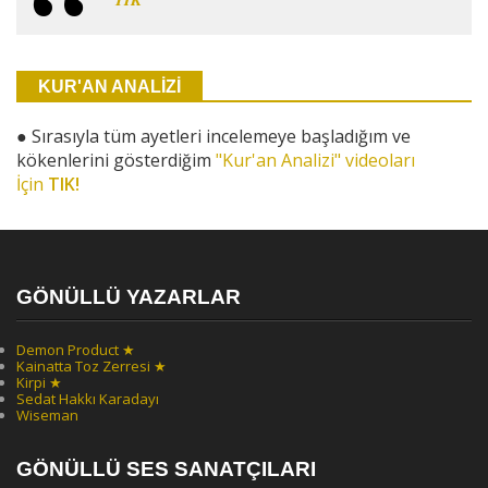
KUR'AN ANALİZİ
●
Sırasıyla tüm ayetleri incelemeye başladığım ve
kökenlerini gösterdiğim
"Kur'an Analizi" videoları
İçin
TIK!
GÖNÜLLÜ YAZARLAR
Demon Product ★
Kainatta Toz Zerresi ★
Kirpi ★
Sedat Hakkı Karadayı
Wiseman
GÖNÜLLÜ SES SANATÇILARI