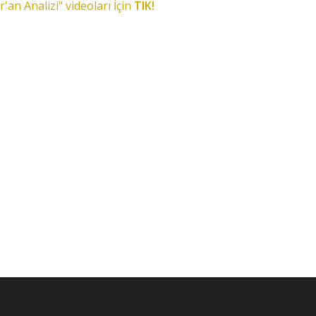
r'an Analizi" videoları İçin
TIK!