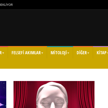
 BEKLİYOR
R
FELSEFİ AKIMLAR
MİTOLOJİ
DİĞER
KİTAP