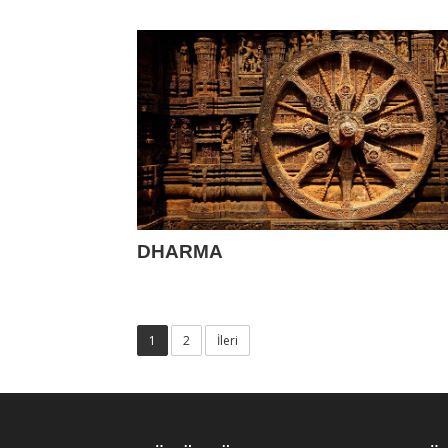
DHARMA
1
2
İleri