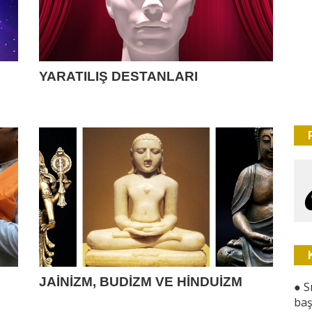
YARATILIŞ DESTANLARI
JAİNİZM, BUDİZM VE HİNDUİZM
●
S
baş