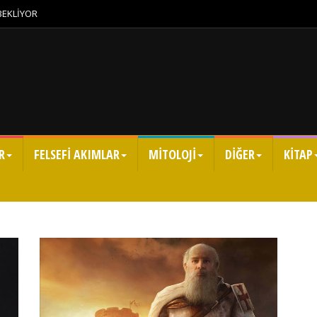
 BEKLİYOR
R
FELSEFİ AKIMLAR
MİTOLOJİ
DİĞER
KİTAP