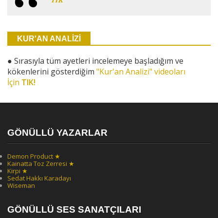
KUR'AN ANALİZİ
●
Sırasıyla tüm ayetleri incelemeye başladığım ve
kökenlerini gösterdiğim
"Kur'an Analizi" videoları
İçin
TIK!
GÖNÜLLÜ YAZARLAR
Demon Product ★
Kainatta Toz Zerresi ★
Kirpi ★
Sedat Hakkı Karadayı
Wiseman
GÖNÜLLÜ SES SANATÇILARI