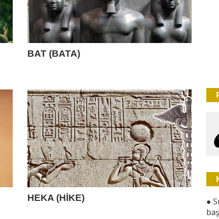
BAT (BATA)
HEKA (HİKE)
●
S
baş