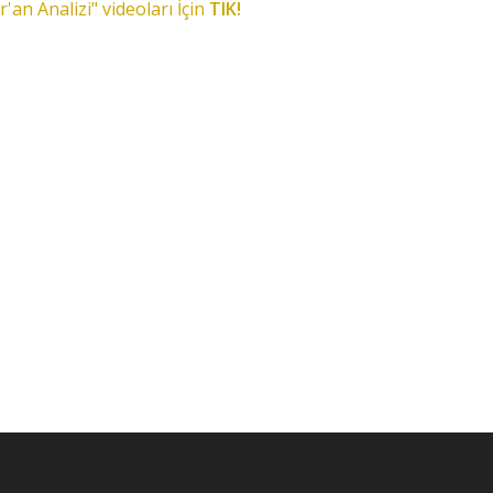
r'an Analizi" videoları İçin
TIK!