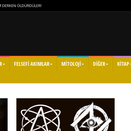
IM DERKEN ÖLDÜRDÜLER!
R
FELSEFİ AKIMLAR
MİTOLOJİ
DİĞER
KİTAP