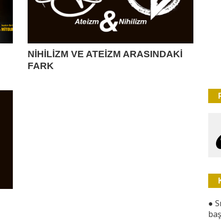
NİHİLİZM VE ATEİZM ARASINDAKİ
FARK
●
S
baş