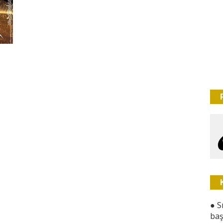
●
S
baş