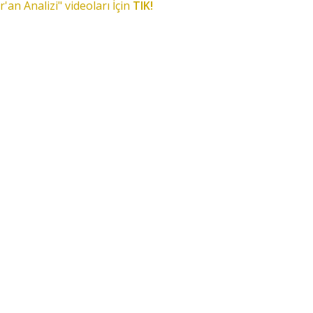
r'an Analizi" videoları İçin
TIK!