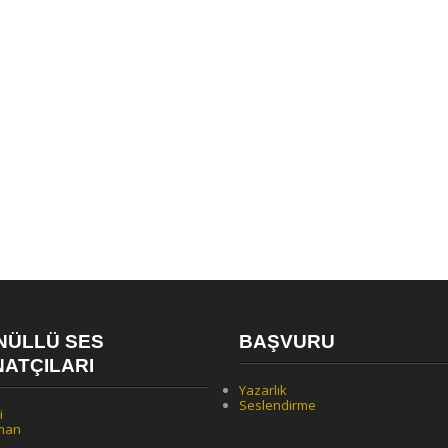
NÜLLÜ SES
BAŞVURU
ATÇILARI
Yazarlık
Seslendirme
i
man