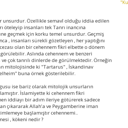
"Ku
r unsurdur. Özellikle semavî olduğu iddia edilen
rı öteleyip insanları tek Tanrı inancına
nüne geçmek için korku temel unsurdur. Geçmiş
ca , insanları sürekli gözetleyen , her yaptığını
 cezası olan bir cehennem fikri elbette o dönem
k görülebilir. Aslında cehennem ve benzeri
e çok tanrılı dinlerde de görülmektedir. Örneğin
n mitolojisinde ki "Tartarus" , İskandinav
lheim" buna örnek gösterilebilir.
usu ise bariz olarak mitolojik unsurların
lamıştır. İslamiyette ki cehennem fikri
en iddiayı bir adım ileriye götürerek sadece
tan çıkararak Allah'a ve Peygamberine iman
etimlemeye başlamıştır cehennemi..
esi , kökeni nedir ?