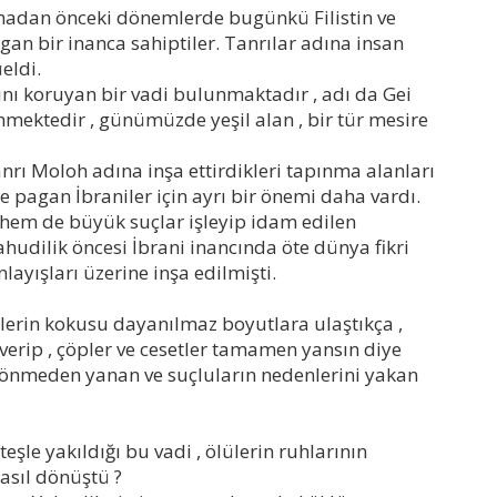
madan önceki dönemlerde bugünkü Filistin ve
an bir inanca sahiptiler. Tanrılar adına insan
eldi.
nı koruyan bir vadi bulunmaktadır , adı da Gei
mektedir , günümüzde yeşil alan , bir tür mesire
nrı Moloh adına inşa ettirdikleri tapınma alanları
e pagan İbraniler için ayrı bir önemi daha vardı.
 hem de büyük suçlar işleyip idam edilen
ahudilik öncesi İbrani inancında öte dünya fikri
layışları üzerine inşa edilmişti.
plerin kokusu dayanılmaz boyutlara ulaştıkça ,
erip , çöpler ve cesetler tamamen yansın diye
 sönmeden yanan ve suçluların nedenlerini yakan
eşle yakıldığı bu vadi , ölülerin ruhlarının
asıl dönüştü ?