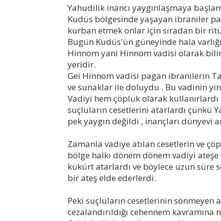
Yahudilik inancı yaygınlaşmaya başla
Kudüs bölgesinde yaşayan ibraniler pag
kurban etmek onlar için sıradan bir ritü
Bugün Kudüs'ün güneyinde hala varlığı
Hinnom yani Hinnom vadisi olarak bilin
yeridir.
Gei Hinnom vadisi pagan ibranilerin Ta
ve sunaklar ile doluydu . Bu vadinin yin
Vadiyi hem çöplük olarak kullanırlardı
suçluların cesetlerini atarlardı çünkü Y
pek yaygın değildi , inançları dünyevi an
Zamanla vadiye atılan cesetlerin ve çö
bölge halkı dönem dönem vadiyi ateşe v
kükürt atarlardı ve böylece uzun süre
bir ateş elde ederlerdi.
Peki suçluların cesetlerinin sönmeyen at
cezalandırıldığı cehennem kavramına n