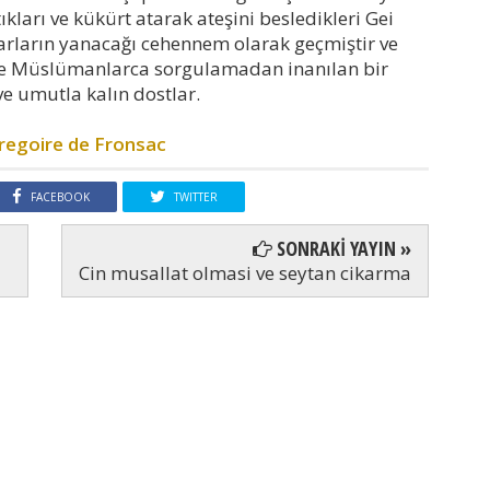
ıkları ve kükürt atarak ateşini besledikleri Gei
arların yanacağı cehennem olarak geçmiştir ve
de Müslümanlarca sorgulamadan inanılan bir
ve umutla kalın dostlar.
regoire de Fronsac
FACEBOOK
TWITTER
SONRAKİ YAYIN »
Cin musallat olmasi ve seytan cikarma