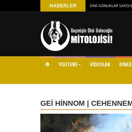
DİNİ AZINLIKLAR SAYGI
HABERLER
⟰
YOUTUBE
VİDEOLAR
DİNLE
GEİ HİNNOM | CEHENNE