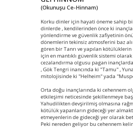
(Okunuşu Ce-Hinnam)
Korku dinler için hayati öneme sahip bi
dinlerde , kendilerinden önce ki inançla
yönlendirme ve güvenlik zafiyetinin ö
dönemlerin tekinsiz atmosferini baz alın
gören bir Tanrı ve yapılan kötülüklerin
için en mantıklı güvenlik sistemi olara
cezalandırma olgusu pagan inançlarda v
, Gök Tengri inancında ki "Tamu" , Yuna
mitolojisinde ki "Helheim" yada "Muspe
Orta doğu inançlarında ki cehennem olg
etkileşimi neticesinde şekillenmeye baş
Yahudilikten devşirilmiş olmasına rağm
kötülük yapanların gideceği yer almak
etmeyenlerin de gideceği yer olarak b
Peki nereden geliyor bu cehennem kelim