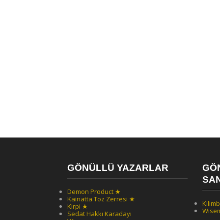
GÖNÜLLÜ YAZARLAR
GÖ
SAN
Demon Product ★
Kainatta Toz Zerresi ★
Kilimb
Kirpi ★
Wise
Sedat Hakkı Karadayı