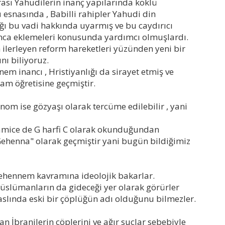
sı Yahudilerin inanç yapılarında köklü
 esnasında , Babilli rahipler Yahudi din
ığı bu vadi hakkında uyarmış ve bu caydırıcı
nanca eklemeleri konusunda yardımcı olmuşlardı.
 ilerleyen reform hareketleri yüzünden yeni bir
ını biliyoruz.
em inancı , Hristiyanlığı da sirayet etmiş ve
lam öğretisine geçmiştir.
nom ise gözyaşı olarak tercüme edilebilir , yani
amice de G harfi C olarak okunduğundan
henna" olarak geçmiştir yani bugün bildiğimiz
 cehennem kavramına ideolojik bakarlar.
slümanların da gideceği yer olarak görürler
aslında eski bir çöplüğün adı olduğunu bilmezler.
n İbranilerin çöplerini ve ağır suçlar sebebiyle