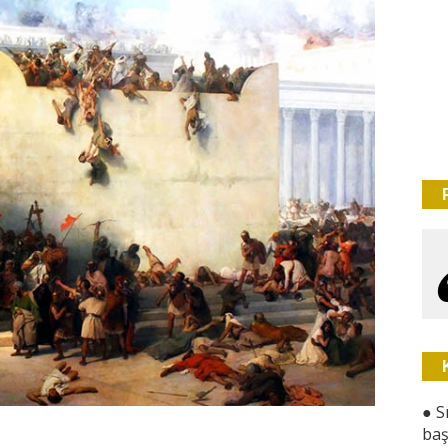
●
S
baş