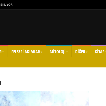
 BEKLİYOR
R
FELSEFİ AKIMLAR
MİTOLOJİ
DİĞER
KİTAP
M