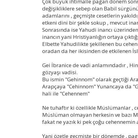
Çok büyük ihtimalle pagan dönem sonra
değişikliklere sebep olan Babil sürgünü
adamlarını , geçmişte cesetlerin yakıld
etkeni dini bir şekle sokup , mevcut i
Sonrasında ise Yahudi inancı üzerinden
inancın yani Hristiyanlığın ortaya çıktığ
Elbette Yahudilikte şekillenen bu cehenn
oradan da her ikisinden de etkilenen İs
Gei İbranice de vadi anlamındadır , Hin
gözyaşı vadisi.
Bu ismin "Gehinnom" olarak geçtiği Ar
Arapçaya "Cehinnom" Yunancaya da "Ge
hali ile "Cehennem"
Ne tuhaftır ki özellikle Müslümanlar ,
Müslüman olmayan herkesin ve bazı Mü
fakat ne yazık ki pek çoğu cehennemin 
Yani özetle geçmişte bir dönemde , paga